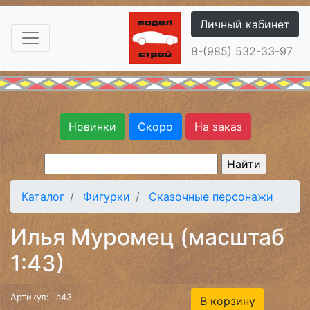
Личный кабинет
8-(985) 532-33-97
Новинки
Скоро
На заказ
Каталог
Фигурки
Сказочные персонажи
Илья Муромец (масштаб
1:43)
Артикул: ila43
В корзину