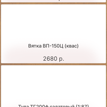
Вятка ВП-150Ц (квас)
2680 р.
Тула ТГ200ф салатовый (1:87)