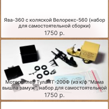
Ява-360 c коляской Велорекс-560 (набор
для самостоятельной сборки)
1750 р.
Мотороллер Тула ТГ-200Ф (из к/ф "Мама
вышла замуж", набор для самостоятельной
сборки)
1750 р.