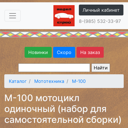
Личный кабинет
8-(985) 532-33-97
Новинки
Скоро
На заказ
Каталог
Мототехника
М-100
М-100 мотоцикл
одиночный (набор для
самостоятельной сборки)