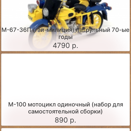
М-67-36П (гаи-милиция) патрульный 70-ые
годы
4790 р.
М-100 мотоцикл одиночный (набор для
самостоятельной сборки)
890 р.