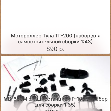
Мотороллер Тула ТГ-200 (набор для
самостоятельной сборки 1:43)
890 р.
МВ-650М с радиостанцией Р-105М (набор
для сборки 1:35)