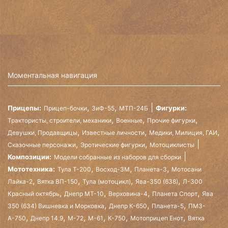
Моментальная навигация
,
,
Прицепы:
Фигурки:
Прицеп-бочки
ЗиФ-55
МТП-24Б
,
,
,
Трактористы, строители, механики
Военные
Прочие фигурки
,
,
,
Девушки, Продавщицы
Известные личности
Медики, Милиция, ГАИ
,
,
Сказочные персонажи
Эротические фигурки
Мотоциклисты
Композиции:
Модели собранные из наборов для сборки
,
,
,
Мототехника:
Тула Т-200
Восход-3М
Планета-3
Мотосани
,
,
,
,
Лайка-2
Вятка ВП-150
Тула (мотоцикл)
Ява-350 (638)
Л-300
,
,
,
,
Красный октябрь
Днепр МТ-10
Верховина-4
Планета Спорт
Ява
,
,
,
350 (634) Вишневка и Морковка
Днепр К-650
Планета-5
ПМЗ-
,
,
,
,
,
,
А-750
Днепр 14.9
М-72
М-61
К-750
Мотоприцеп Енот
Вятка