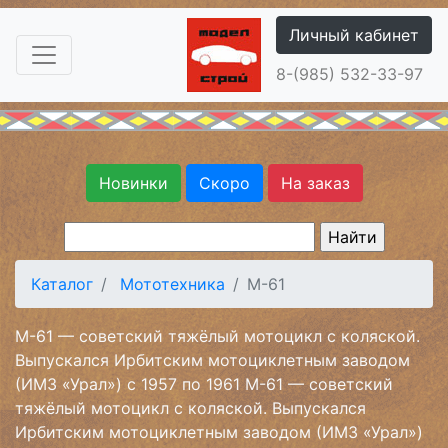
Личный кабинет
8-(985) 532-33-97
Новинки
Скоро
На заказ
Каталог
Мототехника
М-61
М-61 — советский тяжёлый мотоцикл с коляской.
Выпускался Ирбитским мотоциклетным заводом
(ИМЗ «Урал») с 1957 по 1961 М-61 — советский
тяжёлый мотоцикл с коляской. Выпускался
Ирбитским мотоциклетным заводом (ИМЗ «Урал»)