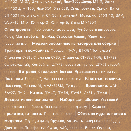
,
,
,
,
,
МГ-150
М-67
Днепр пожарный
Ява-360
Днепр МТ-9
Вятка
,
,
,
,
,
,
МГ-150Ц
М-100
Ява-354
Ява 639
Спецпроекты
Орион
Вятка
,
,
,
,
ВП-150Т мототакси
М-67-36 патрульный
Мотоцикл 8.103-10
ВАИ
,
,
,
,
WLA-42
М1А
Юпитер-3
Юпитер-5
Вятка МГ-150Ф
,
,
Спецпроекты:
Корпоративные заказы
Румбоксы и интерьеры
,
,
,
,
Флот
Магнитофоны
Бомбы
Спасская башня
Животные
Модели собранные из наборов для сборки
(сувенирные)
,
,
,
Тракторы и комбайны:
Фордзон
Т-74
ДТ-75 "Почтальон"
,
,
,
,
Сталинец С-65
Сталинец С-60
Сталинец СГ-65
Т-75
ДТ-75Б
,
,
,
болотоходный
Комбайны
ДТ-75 первых выпусков
ДТ-75 второй
,
Витрины, стеллажи, боксы:
серии
Вращающиеся витрины
,
Ракетная техника:
Подставки "Лесенка"
Настенные стеллажи
,
,
,
,
Броневики:
Искандер
Тополь-М
МАЗ-543М
Тунгуска
ФАИ
,
,
,
,
,
Катки:
БА-27
Д-12
ДУ-47
ДУ-54
ДУ-48
Д-211
ДУ-49
Декоративные основания
Наборы для сборки:
Основной
,
Кареты,
ассортимент наборов
Основания под покраску
,
пролетки, тачанки:
Объекты и дополнения к
Тачанки
Кареты
,
,
,
моделям:
Грузы, ящики
Оружие
Автоматы газированной воды
,
,
,
,
Двигатели
Телефонные будки
АЗС, колонки
Бочки, бидоны