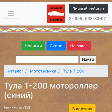
Личный кабинет
8-(985) 532-33-97
Новинки
Скоро
На заказ
Каталог
Мототехника
Тула Т-200
Тула Т-200 мотороллер
(синий)
Артикул: tula352
В корзину