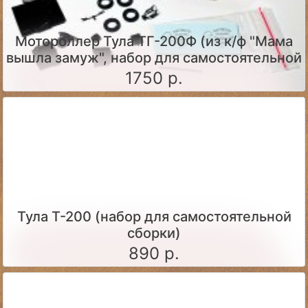
Мотороллер Тула ТГ-200Ф (из к/ф "Мама
вышла замуж", набор для самостоятельной
сборки)
1750 р.
Тула Т-200 (набор для самостоятельной
сборки)
890 р.