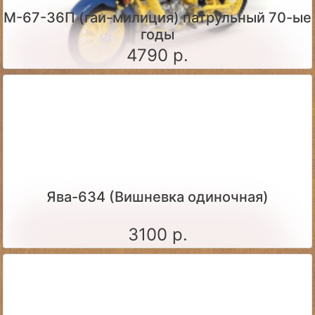
М-67-36П (гаи-милиция) патрульный 70-ые
годы
4790 р.
Ява-634 (Вишневка одиночная)
3100 р.