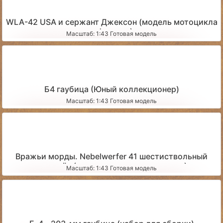
WLA-42 USA и сержант Джексон (модель мотоцикла
и фигурка)
Масштаб: 1:43 Готовая модель
Б4 гаубица (Юный коллекционер)
Масштаб: 1:43 Готовая модель
Вражьи морды. Nebelwerfer 41 шестиствольный
миномёт (со сложенными станинами)
Масштаб: 1:43 Готовая модель