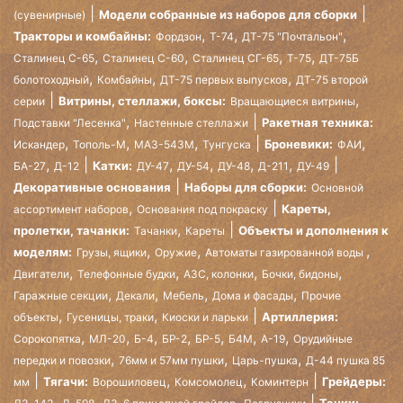
Модели собранные из наборов для сборки
(сувенирные)
,
,
,
Тракторы и комбайны:
Фордзон
Т-74
ДТ-75 "Почтальон"
,
,
,
,
Сталинец С-65
Сталинец С-60
Сталинец СГ-65
Т-75
ДТ-75Б
,
,
,
болотоходный
Комбайны
ДТ-75 первых выпусков
ДТ-75 второй
,
Витрины, стеллажи, боксы:
серии
Вращающиеся витрины
,
Ракетная техника:
Подставки "Лесенка"
Настенные стеллажи
,
,
,
,
Броневики:
Искандер
Тополь-М
МАЗ-543М
Тунгуска
ФАИ
,
,
,
,
,
Катки:
БА-27
Д-12
ДУ-47
ДУ-54
ДУ-48
Д-211
ДУ-49
Декоративные основания
Наборы для сборки:
Основной
,
Кареты,
ассортимент наборов
Основания под покраску
,
пролетки, тачанки:
Объекты и дополнения к
Тачанки
Кареты
,
,
,
моделям:
Грузы, ящики
Оружие
Автоматы газированной воды
,
,
,
,
Двигатели
Телефонные будки
АЗС, колонки
Бочки, бидоны
,
,
,
,
Гаражные секции
Декали
Мебель
Дома и фасады
Прочие
,
,
Артиллерия:
объекты
Гусеницы, траки
Киоски и ларьки
,
,
,
,
,
,
,
Сорокопятка
МЛ-20
Б-4
БР-2
БР-5
Б4М
А-19
Орудийные
,
,
,
передки и повозки
76мм и 57мм пушки
Царь-пушка
Д-44 пушка 85
,
,
Тягачи:
Грейдеры:
мм
Ворошиловец
Комсомолец
Коминтерн
,
,
,