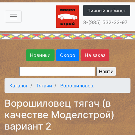
Личный кабинет
8-(985) 532-33-97
Новинки
Скоро
На заказ
Каталог
Тягачи
Ворошиловец
Ворошиловец тягач (в
качестве Моделстрой)
вариант 2