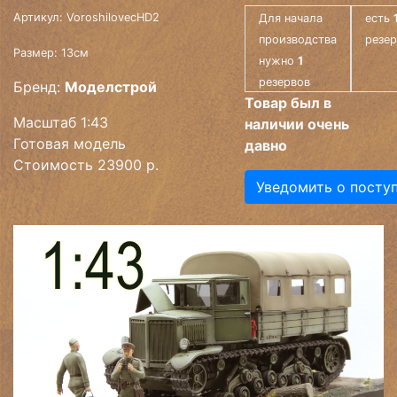
Артикул: VoroshilovecHD2
Для начала
есть
производства
резе
Размер: 13см
нужно
1
резервов
Бренд:
Моделстрой
Товар был в
Масштаб 1:43
наличии очень
Готовая модель
давно
Стоимость 23900 р.
Уведомить о посту