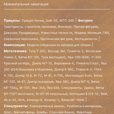
Моментальная навигация
,
,
Прицепы:
Фигурки:
Прицеп-бочки
ЗиФ-55
МТП-24Б
,
,
,
Трактористы, строители, механики
Военные
Прочие фигурки
,
,
,
Девушки, Продавщицы
Известные личности
Медики, Милиция, ГАИ
,
,
Сказочные персонажи
Эротические фигурки
Мотоциклисты
Композиции:
Модели собранные из наборов для сборки
,
,
,
Мототехника:
Тула Т-200
Восход-3М
Планета-3
Мотосани
,
,
,
,
Лайка-2
Вятка ВП-150
Тула (мотоцикл)
Ява-350 (638)
Л-300
,
,
,
,
Красный октябрь
Днепр МТ-10
Верховина-4
Планета Спорт
Ява
,
,
,
350 (634) Вишневка и Морковка
Днепр К-650
Планета-5
ПМЗ-
,
,
,
,
,
,
А-750
Днепр 14.9
М-72
М-61
К-750
Мотоприцеп Енот
Вятка
,
,
,
,
,
МГ-150
М-67
Днепр пожарный
Ява-360
Днепр МТ-9
Вятка
,
,
,
,
,
,
МГ-150Ц
М-100
Ява-354
Ява 639
Спецпроекты
Орион
Вятка
,
,
,
,
ВП-150Т мототакси
М-67-36 патрульный
Мотоцикл 8.103-10
ВАИ
,
,
,
,
WLA-42
М1А
Юпитер-3
Юпитер-5
Вятка МГ-150Ф
,
,
Спецпроекты:
Корпоративные заказы
Румбоксы и интерьеры
,
,
,
,
Флот
Магнитофоны
Бомбы
Спасская башня
Животные