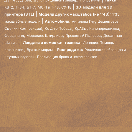
Танки:
ДЗ-143
Д-598
ДЗ-6 прицепной грейдер
Погрузчики
,
,
,
,
3D-модели для 3D-
КВ-2
Т-34
БТ-7
МС-1 и Т-18
СУ-18
принтера (STL)
Модели других масштабов (не 1:43):
1:35
,
,
Автомобили:
масштабные модели
Антилопа Гну
Цементовоз
,
,
,
,
Сценки (Композиции)
Ко Дню Победы
КрАЗы
Кинопередвижка
,
,
,
Фердинанд
Мерседес Штирлица
Проклятый Пылесос
Десантная
Лендлиз и немецкая техника:
Шишига
Лендлиз. Помощь
,
Распродажа:
союзников.
Вражьи морды
Реализация образцов и
,
штучных изделий
Реализация брака и некомплектов