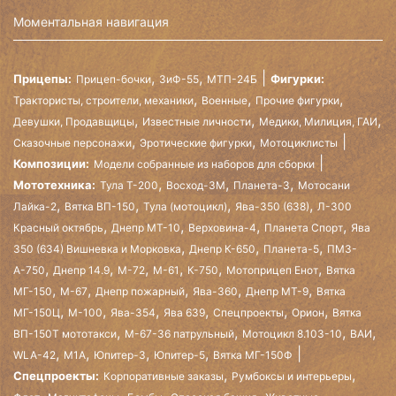
Моментальная навигация
,
,
Прицепы:
Фигурки:
Прицеп-бочки
ЗиФ-55
МТП-24Б
,
,
,
Трактористы, строители, механики
Военные
Прочие фигурки
,
,
,
Девушки, Продавщицы
Известные личности
Медики, Милиция, ГАИ
,
,
Сказочные персонажи
Эротические фигурки
Мотоциклисты
Композиции:
Модели собранные из наборов для сборки
,
,
,
Мототехника:
Тула Т-200
Восход-3М
Планета-3
Мотосани
,
,
,
,
Лайка-2
Вятка ВП-150
Тула (мотоцикл)
Ява-350 (638)
Л-300
,
,
,
,
Красный октябрь
Днепр МТ-10
Верховина-4
Планета Спорт
Ява
,
,
,
350 (634) Вишневка и Морковка
Днепр К-650
Планета-5
ПМЗ-
,
,
,
,
,
,
А-750
Днепр 14.9
М-72
М-61
К-750
Мотоприцеп Енот
Вятка
,
,
,
,
,
МГ-150
М-67
Днепр пожарный
Ява-360
Днепр МТ-9
Вятка
,
,
,
,
,
,
МГ-150Ц
М-100
Ява-354
Ява 639
Спецпроекты
Орион
Вятка
,
,
,
,
ВП-150Т мототакси
М-67-36 патрульный
Мотоцикл 8.103-10
ВАИ
,
,
,
,
WLA-42
М1А
Юпитер-3
Юпитер-5
Вятка МГ-150Ф
,
,
Спецпроекты:
Корпоративные заказы
Румбоксы и интерьеры
,
,
,
,