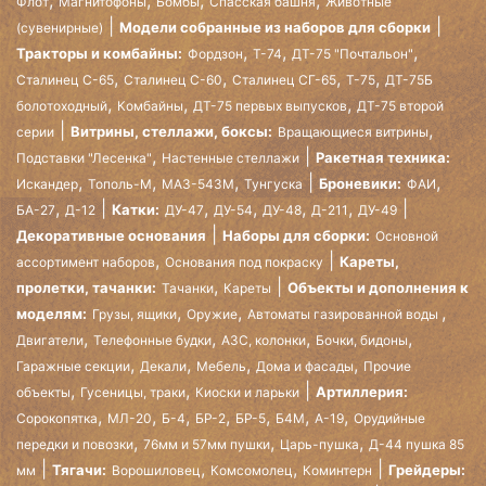
Флот
Магнитофоны
Бомбы
Спасская башня
Животные
Модели собранные из наборов для сборки
(сувенирные)
,
,
,
Тракторы и комбайны:
Фордзон
Т-74
ДТ-75 "Почтальон"
,
,
,
,
Сталинец С-65
Сталинец С-60
Сталинец СГ-65
Т-75
ДТ-75Б
,
,
,
болотоходный
Комбайны
ДТ-75 первых выпусков
ДТ-75 второй
,
Витрины, стеллажи, боксы:
серии
Вращающиеся витрины
,
Ракетная техника:
Подставки "Лесенка"
Настенные стеллажи
,
,
,
,
Броневики:
Искандер
Тополь-М
МАЗ-543М
Тунгуска
ФАИ
,
,
,
,
,
Катки:
БА-27
Д-12
ДУ-47
ДУ-54
ДУ-48
Д-211
ДУ-49
Декоративные основания
Наборы для сборки:
Основной
,
Кареты,
ассортимент наборов
Основания под покраску
,
пролетки, тачанки:
Объекты и дополнения к
Тачанки
Кареты
,
,
,
моделям:
Грузы, ящики
Оружие
Автоматы газированной воды
,
,
,
,
Двигатели
Телефонные будки
АЗС, колонки
Бочки, бидоны
,
,
,
,
Гаражные секции
Декали
Мебель
Дома и фасады
Прочие
,
,
Артиллерия:
объекты
Гусеницы, траки
Киоски и ларьки
,
,
,
,
,
,
,
Сорокопятка
МЛ-20
Б-4
БР-2
БР-5
Б4М
А-19
Орудийные
,
,
,
передки и повозки
76мм и 57мм пушки
Царь-пушка
Д-44 пушка 85
,
,
Тягачи:
Грейдеры:
мм
Ворошиловец
Комсомолец
Коминтерн