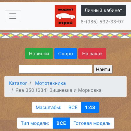
Личный кабинет
8-(985) 532-33-97
Новинки
Скоро
На заказ
Каталог
Мототехника
Ява 350 (634) Вишневка и Морковка
Масштабы:
ВСЕ
1:43
Тип модели:
ВСЕ
Готовая модель