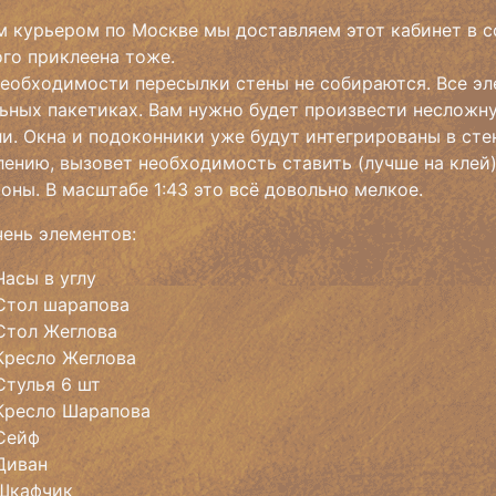
 курьером по Москве мы доставляем этот кабинет в с
го приклеена тоже.
еобходимости пересылки стены не собираются. Все эл
ьных пакетиках. Вам нужно будет произвести несложн
и. Окна и подоконники уже будут интегрированы в ст
ению, вызовет необходимость ставить (лучше на клей
оны. В масштабе 1:43 это всё довольно мелкое.
ень элементов:
Часы в углу
Стол шарапова
Стол Жеглова
Кресло Жеглова
Стулья 6 шт
Кресло Шарапова
Сейф
Диван
Шкафчик