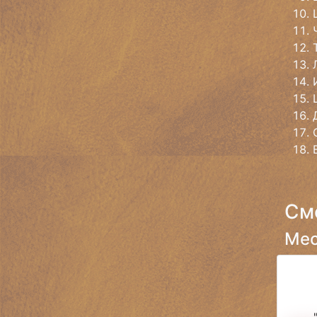
См
Мес