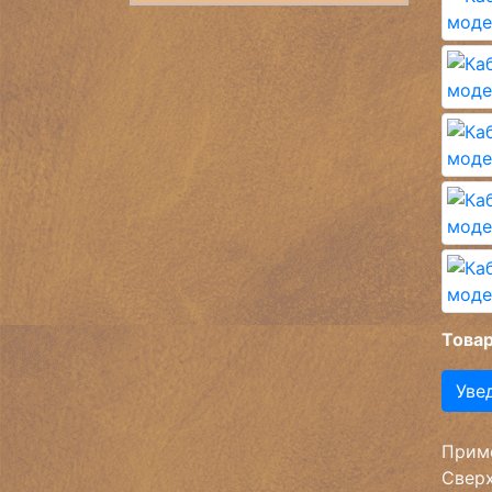
Товар
Уве
Приме
Сверх