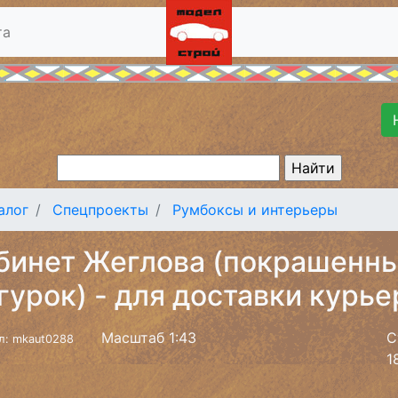
та
алог
Спецпроекты
Румбоксы и интерьеры
бинет Жеглова (покрашенны
гурок) - для доставки курь
Масштаб 1:43
С
л: mkaut0288
1