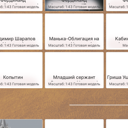
"Фердинанд"
"Фердинанд"
"Ф
ощённый вариант)
(композиция "После
(композ
б: 1:43 Готовая модель
Масштаб: 1:43 Готовая модель
Масштаб: 1
втобус из кф
погони")
м
димир Шарапов
Манька-Облигация на
Каби
(фигурка)
стуле (фигурка)
(по
б: 1:43 Готовая модель
Масштаб: 1:43 Готовая модель
Ма
разоб
фиг
пересыл
Копытин
Младший сержант
Гриша Уш
Синичкина (фигурка)
б: 1:43 Готовая модель
Масштаб: 1:43 Готовая модель
Масштаб: 1