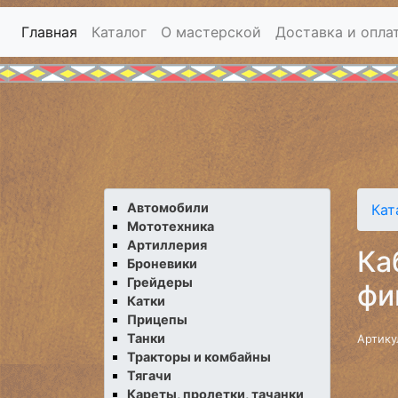
Главная
Каталог
О мастерской
Доставка и опла
Автомобили
Кат
Мототехника
Артиллерия
Ка
Броневики
Грейдеры
фи
Катки
Прицепы
Танки
Артику
Тракторы и комбайны
Тягачи
Кареты, пролетки, тачанки