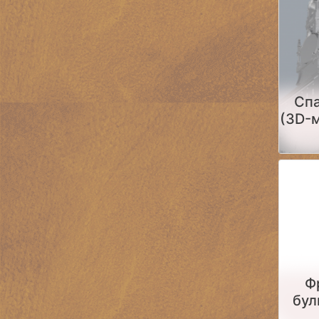
Спа
(3D-
прин
Ф
бул