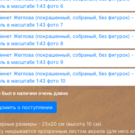
 был в наличии очень давно
домить о поступлении
рные размеры - 25х20 см (высота 10 см).
у накрывается прозрачным листом акрила (для него е