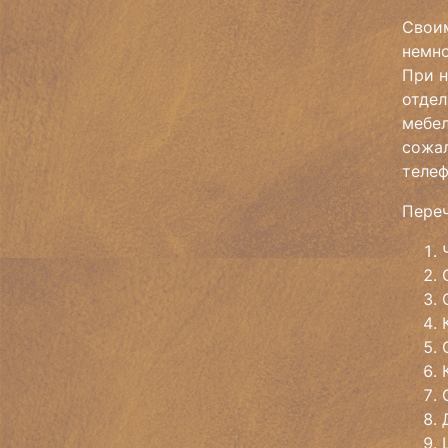
Своим
немно
При н
отдел
мебел
сожал
телеф
Переч