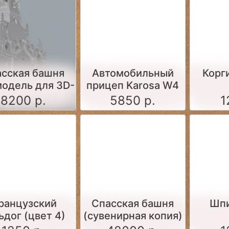
сская башня
Автомобильный
Корги
модель для 3D-
прицеп Karosa W4
тера в формате
dingo
8200 р.
5850 р.
1
STL)
ранцузский
Спасская башня
Шпи
ьдог (цвет 4)
(сувенирная копия)