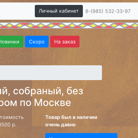
Личный кабинет
8-(985) 532-33-97
Новинки
Скоро
На заказ
й, собраный, без
ером по Москве
тоимость
Товар был в наличии
8500 р.
очень давно