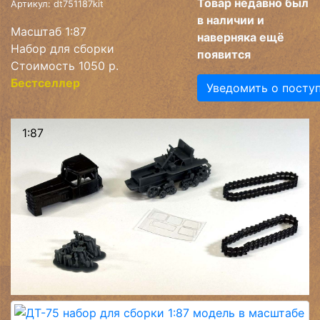
Товар недавно был
Артикул: dt751187kit
в наличии и
Масштаб 1:87
наверняка ещё
Набор для сборки
появится
Стоимость 1050 р.
Бестселлер
Уведомить о посту
1:87