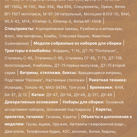
,
,
,
,
,
,
МГ-150Ц
М-100
Ява-354
Ява 639
Спецпроекты
Орион
Вятка
,
,
,
,
ВП-150Т мототакси
М-67-36 патрульный
Мотоцикл 8.103-10
ВАИ
,
,
,
,
WLA-42
М1А
Юпитер-3
Юпитер-5
Вятка МГ-150Ф
,
,
Спецпроекты:
Корпоративные заказы
Румбоксы и интерьеры
,
,
,
,
Флот
Магнитофоны
Бомбы
Спасская башня
Животные
Модели собранные из наборов для сборки
(сувенирные)
,
,
,
Тракторы и комбайны:
Фордзон
Т-74
ДТ-75 "Почтальон"
,
,
,
,
Сталинец С-65
Сталинец С-60
Сталинец СГ-65
Т-75
ДТ-75Б
,
,
,
болотоходный
Комбайны
ДТ-75 первых выпусков
ДТ-75 второй
,
Витрины, стеллажи, боксы:
серии
Вращающиеся витрины
,
Ракетная техника:
Подставки "Лесенка"
Настенные стеллажи
,
,
,
,
Броневики:
Искандер
Тополь-М
МАЗ-543М
Тунгуска
ФАИ
,
,
,
,
,
Катки:
БА-27
Д-12
ДУ-47
ДУ-54
ДУ-48
Д-211
ДУ-49
Декоративные основания
Наборы для сборки:
Основной
,
Кареты,
ассортимент наборов
Основания под покраску
,
пролетки, тачанки:
Объекты и дополнения к
Тачанки
Кареты
,
,
,
моделям:
Грузы, ящики
Оружие
Автоматы газированной воды
,
,
,
,
Двигатели
Телефонные будки
АЗС, колонки
Бочки, бидоны