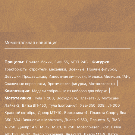
Моментальная навигация
,
,
Прицепы:
Фигурки:
Прицеп-бочки
ЗиФ-55
МТП-24Б
,
,
,
Трактористы, строители, механики
Военные
Прочие фигурки
,
,
,
Девушки, Продавщицы
Известные личности
Медики, Милиция, ГАИ
,
,
Сказочные персонажи
Эротические фигурки
Мотоциклисты
Композиции:
Модели собранные из наборов для сборки
,
,
,
Мототехника:
Тула Т-200
Восход-3М
Планета-3
Мотосани
,
,
,
,
Лайка-2
Вятка ВП-150
Тула (мотоцикл)
Ява-350 (638)
Л-300
,
,
,
,
Красный октябрь
Днепр МТ-10
Верховина-4
Планета Спорт
Ява
,
,
,
350 (634) Вишневка и Морковка
Днепр К-650
Планета-5
ПМЗ-
,
,
,
,
,
,
А-750
Днепр 14.9
М-72
М-61
К-750
Мотоприцеп Енот
Вятка
,
,
,
,
,
МГ-150
М-67
Днепр пожарный
Ява-360
Днепр МТ-9
Вятка