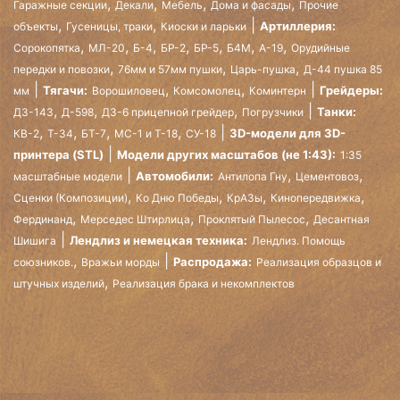
,
,
,
,
Гаражные секции
Декали
Мебель
Дома и фасады
Прочие
,
,
Артиллерия:
объекты
Гусеницы, траки
Киоски и ларьки
,
,
,
,
,
,
,
Сорокопятка
МЛ-20
Б-4
БР-2
БР-5
Б4М
А-19
Орудийные
,
,
,
передки и повозки
76мм и 57мм пушки
Царь-пушка
Д-44 пушка 85
,
,
Тягачи:
Грейдеры:
мм
Ворошиловец
Комсомолец
Коминтерн
,
,
,
Танки:
ДЗ-143
Д-598
ДЗ-6 прицепной грейдер
Погрузчики
,
,
,
,
3D-модели для 3D-
КВ-2
Т-34
БТ-7
МС-1 и Т-18
СУ-18
принтера (STL)
Модели других масштабов (не 1:43):
1:35
,
,
Автомобили:
масштабные модели
Антилопа Гну
Цементовоз
,
,
,
,
Сценки (Композиции)
Ко Дню Победы
КрАЗы
Кинопередвижка
,
,
,
Фердинанд
Мерседес Штирлица
Проклятый Пылесос
Десантная
Лендлиз и немецкая техника:
Шишига
Лендлиз. Помощь
,
Распродажа:
союзников.
Вражьи морды
Реализация образцов и
,
штучных изделий
Реализация брака и некомплектов