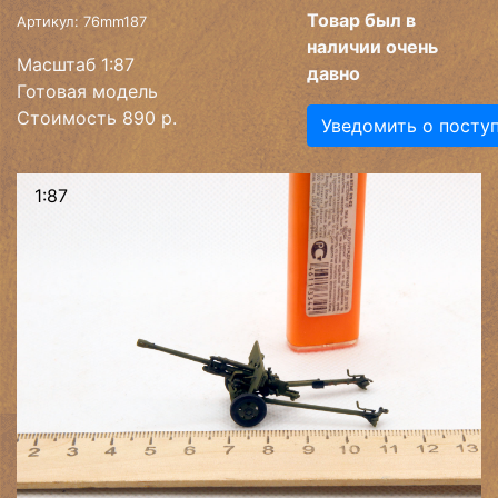
Товар был в
Артикул: 76mm187
наличии очень
Масштаб 1:87
давно
Готовая модель
Стоимость 890 р.
Уведомить о посту
1:87