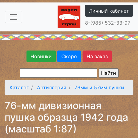
Личный кабинет
8-(985) 532-33-97
Новинки
Скоро
На заказ
Каталог
Артиллерия
76мм и 57мм пушки
76-мм дивизионная
пушка образца 1942 года
(масштаб 1:87)