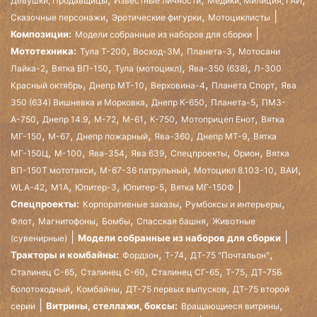
Девушки, Продавщицы
Известные личности
Медики, Милиция, ГАИ
,
,
Сказочные персонажи
Эротические фигурки
Мотоциклисты
Композиции:
Модели собранные из наборов для сборки
,
,
,
Мототехника:
Тула Т-200
Восход-3М
Планета-3
Мотосани
,
,
,
,
Лайка-2
Вятка ВП-150
Тула (мотоцикл)
Ява-350 (638)
Л-300
,
,
,
,
Красный октябрь
Днепр МТ-10
Верховина-4
Планета Спорт
Ява
,
,
,
350 (634) Вишневка и Морковка
Днепр К-650
Планета-5
ПМЗ-
,
,
,
,
,
,
А-750
Днепр 14.9
М-72
М-61
К-750
Мотоприцеп Енот
Вятка
,
,
,
,
,
МГ-150
М-67
Днепр пожарный
Ява-360
Днепр МТ-9
Вятка
,
,
,
,
,
,
МГ-150Ц
М-100
Ява-354
Ява 639
Спецпроекты
Орион
Вятка
,
,
,
,
ВП-150Т мототакси
М-67-36 патрульный
Мотоцикл 8.103-10
ВАИ
,
,
,
,
WLA-42
М1А
Юпитер-3
Юпитер-5
Вятка МГ-150Ф
,
,
Спецпроекты:
Корпоративные заказы
Румбоксы и интерьеры
,
,
,
,
Флот
Магнитофоны
Бомбы
Спасская башня
Животные
Модели собранные из наборов для сборки
(сувенирные)
,
,
,
Тракторы и комбайны:
Фордзон
Т-74
ДТ-75 "Почтальон"
,
,
,
,
Сталинец С-65
Сталинец С-60
Сталинец СГ-65
Т-75
ДТ-75Б
,
,
,
болотоходный
Комбайны
ДТ-75 первых выпусков
ДТ-75 второй
,
Витрины, стеллажи, боксы:
серии
Вращающиеся витрины