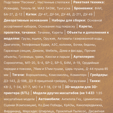
,
Ракетная техника:
Подставки "Лесенка"
Настенные стеллажи
,
,
,
,
Броневики:
Искандер
Тополь-М
МАЗ-543М
Тунгуска
ФАИ
,
,
,
,
,
Катки:
БА-27
Д-12
ДУ-47
ДУ-54
ДУ-48
Д-211
ДУ-49
Декоративные основания
Наборы для сборки:
Основной
,
Кареты,
ассортимент наборов
Основания под покраску
,
пролетки, тачанки:
Объекты и дополнения к
Тачанки
Кареты
,
,
,
моделям:
Грузы, ящики
Оружие
Автоматы газированной воды
,
,
,
,
Двигатели
Телефонные будки
АЗС, колонки
Бочки, бидоны
,
,
,
,
Гаражные секции
Декали
Мебель
Дома и фасады
Прочие
,
,
Артиллерия:
объекты
Гусеницы, траки
Киоски и ларьки
,
,
,
,
,
,
,
Сорокопятка
МЛ-20
Б-4
БР-2
БР-5
Б4М
А-19
Орудийные
,
,
,
передки и повозки
76мм и 57мм пушки
Царь-пушка
Д-44 пушка 85
,
,
Тягачи:
Грейдеры:
мм
Ворошиловец
Комсомолец
Коминтерн
,
,
,
Танки:
ДЗ-143
Д-598
ДЗ-6 прицепной грейдер
Погрузчики
,
,
,
,
3D-модели для 3D-
КВ-2
Т-34
БТ-7
МС-1 и Т-18
СУ-18
принтера (STL)
Модели других масштабов (не 1:43):
1:35
,
,
Автомобили:
масштабные модели
Антилопа Гну
Цементовоз
,
,
,
,
Сценки (Композиции)
Ко Дню Победы
КрАЗы
Кинопередвижка
,
,
,
Фердинанд
Мерседес Штирлица
Проклятый Пылесос
Десантная