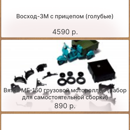
Восход-3М с прицепом (голубые)
4590 р.
Вятка МГ-150 грузовой мотороллер (набор
для самостоятельной сборки)
890 р.