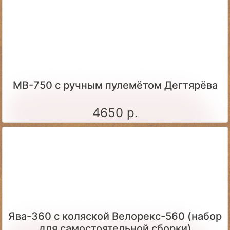
МВ-750 с ручным пулемётом Дегтярёва
4650 р.
Ява-360 c коляской Велорекс-560 (набор
для самостоятельной сборки)