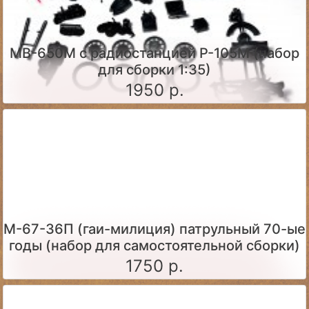
МВ-650М с радиостанцией Р-105М (набор
для сборки 1:35)
1950 р.
М-67-36П (гаи-милиция) патрульный 70-ые
годы (набор для самостоятельной сборки)
1750 р.