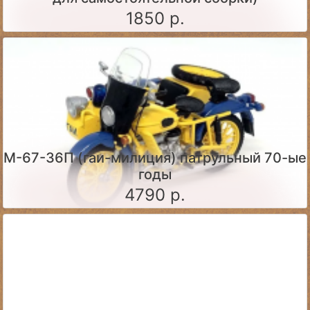
1850 р.
М-67-36П (гаи-милиция) патрульный 70-ые
годы
4790 р.