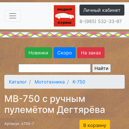
Личный кабинет
8-(985) 532-33-97
Новинки
Скоро
На заказ
Каталог
Мототехника
К-750
МВ-750 с ручным
пулемётом Дегтярёва
Артикул: k750-7
В корзину