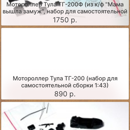
Мотороллер Тула ТГ-200Ф (из к/ф "Мама
вышла замуж", набор для самостоятельной
сборки)
1750 р.
Мотороллер Тула ТГ-200 (набор для
самостоятельной сборки 1:43)
890 р.