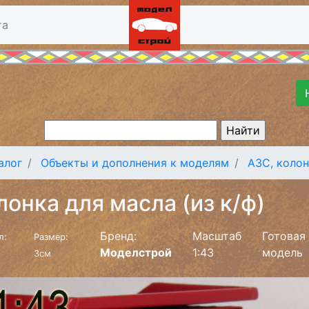
та
алог
Объекты и дополнения к моделям
АЗС, коло
лонка для масла (из к/ф)
Бренд:
Масштаб
Готовая
л:
Размер:
Моделстрой
1:43
модель
3см