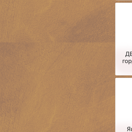
Д
гор
Я