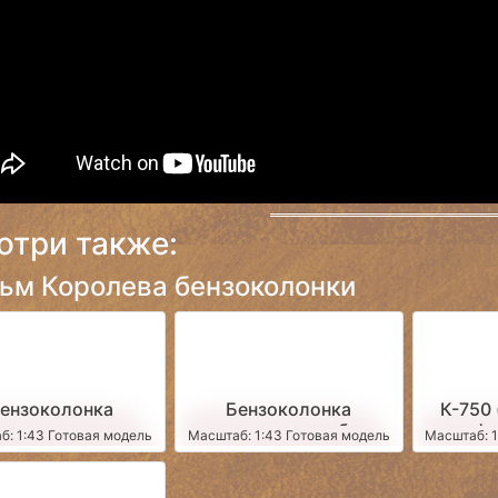
отри также:
ьм Королева бензоколонки
ензоколонка
Бензоколонка
К-750 
автоматическая
автоматическая образца
фи
б: 1:43 Готовая модель
Масштаб: 1:43 Готовая модель
Масштаб: 1
а 1954 года (из к/
1954 года (из к/ф)
ф)