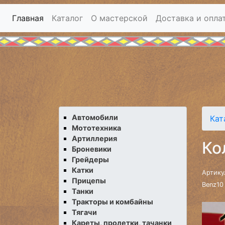
Главная
Каталог
О мастерской
Доставка и опла
Автомобили
Кат
Мототехника
Артиллерия
Ко
Броневики
Грейдеры
Катки
Артику
Прицепы
Benz10
Танки
Тракторы и комбайны
Тягачи
Кареты, пролетки, тачанки