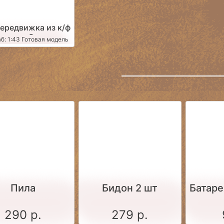
ередвижка из к/ф
дель в боксе с
б: 1:43 Готовая модель
нзоколонкой)
Пила
Бидон 2 шт
Батаре
290 р.
279 р.