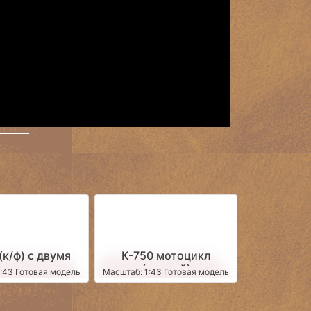
(к/ф) с двумя
К-750 мотоцикл
гурками.
(черный)
:43 Готовая модель
Масштаб: 1:43 Готовая модель