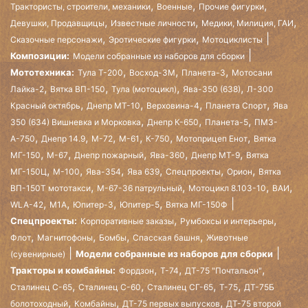
,
,
,
Трактористы, строители, механики
Военные
Прочие фигурки
,
,
,
Девушки, Продавщицы
Известные личности
Медики, Милиция, ГАИ
,
,
Сказочные персонажи
Эротические фигурки
Мотоциклисты
Композиции:
Модели собранные из наборов для сборки
,
,
,
Мототехника:
Тула Т-200
Восход-3М
Планета-3
Мотосани
,
,
,
,
Лайка-2
Вятка ВП-150
Тула (мотоцикл)
Ява-350 (638)
Л-300
,
,
,
,
Красный октябрь
Днепр МТ-10
Верховина-4
Планета Спорт
Ява
,
,
,
350 (634) Вишневка и Морковка
Днепр К-650
Планета-5
ПМЗ-
,
,
,
,
,
,
А-750
Днепр 14.9
М-72
М-61
К-750
Мотоприцеп Енот
Вятка
,
,
,
,
,
МГ-150
М-67
Днепр пожарный
Ява-360
Днепр МТ-9
Вятка
,
,
,
,
,
,
МГ-150Ц
М-100
Ява-354
Ява 639
Спецпроекты
Орион
Вятка
,
,
,
,
ВП-150Т мототакси
М-67-36 патрульный
Мотоцикл 8.103-10
ВАИ
,
,
,
,
WLA-42
М1А
Юпитер-3
Юпитер-5
Вятка МГ-150Ф
,
,
Спецпроекты:
Корпоративные заказы
Румбоксы и интерьеры
,
,
,
,
Флот
Магнитофоны
Бомбы
Спасская башня
Животные
Модели собранные из наборов для сборки
(сувенирные)
,
,
,
Тракторы и комбайны:
Фордзон
Т-74
ДТ-75 "Почтальон"
,
,
,
,
Сталинец С-65
Сталинец С-60
Сталинец СГ-65
Т-75
ДТ-75Б
,
,
,
болотоходный
Комбайны
ДТ-75 первых выпусков
ДТ-75 второй