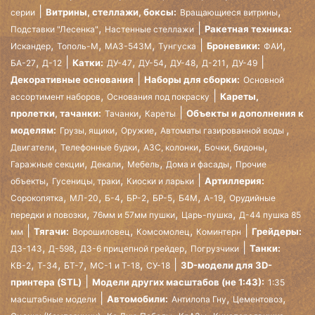
,
Витрины, стеллажи, боксы:
серии
Вращающиеся витрины
,
Ракетная техника:
Подставки "Лесенка"
Настенные стеллажи
,
,
,
,
Броневики:
Искандер
Тополь-М
МАЗ-543М
Тунгуска
ФАИ
,
,
,
,
,
Катки:
БА-27
Д-12
ДУ-47
ДУ-54
ДУ-48
Д-211
ДУ-49
Декоративные основания
Наборы для сборки:
Основной
,
Кареты,
ассортимент наборов
Основания под покраску
,
пролетки, тачанки:
Объекты и дополнения к
Тачанки
Кареты
,
,
,
моделям:
Грузы, ящики
Оружие
Автоматы газированной воды
,
,
,
,
Двигатели
Телефонные будки
АЗС, колонки
Бочки, бидоны
,
,
,
,
Гаражные секции
Декали
Мебель
Дома и фасады
Прочие
,
,
Артиллерия:
объекты
Гусеницы, траки
Киоски и ларьки
,
,
,
,
,
,
,
Сорокопятка
МЛ-20
Б-4
БР-2
БР-5
Б4М
А-19
Орудийные
,
,
,
передки и повозки
76мм и 57мм пушки
Царь-пушка
Д-44 пушка 85
,
,
Тягачи:
Грейдеры:
мм
Ворошиловец
Комсомолец
Коминтерн
,
,
,
Танки:
ДЗ-143
Д-598
ДЗ-6 прицепной грейдер
Погрузчики
,
,
,
,
3D-модели для 3D-
КВ-2
Т-34
БТ-7
МС-1 и Т-18
СУ-18
принтера (STL)
Модели других масштабов (не 1:43):
1:35
,
,
Автомобили:
масштабные модели
Антилопа Гну
Цементовоз
,
,
,
,