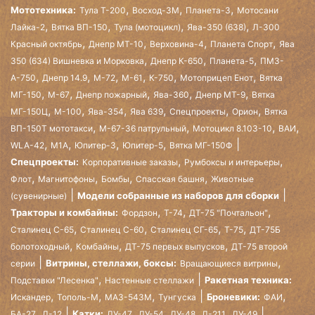
,
,
,
Мототехника:
Тула Т-200
Восход-3М
Планета-3
Мотосани
,
,
,
,
Лайка-2
Вятка ВП-150
Тула (мотоцикл)
Ява-350 (638)
Л-300
,
,
,
,
Красный октябрь
Днепр МТ-10
Верховина-4
Планета Спорт
Ява
,
,
,
350 (634) Вишневка и Морковка
Днепр К-650
Планета-5
ПМЗ-
,
,
,
,
,
,
А-750
Днепр 14.9
М-72
М-61
К-750
Мотоприцеп Енот
Вятка
,
,
,
,
,
МГ-150
М-67
Днепр пожарный
Ява-360
Днепр МТ-9
Вятка
,
,
,
,
,
,
МГ-150Ц
М-100
Ява-354
Ява 639
Спецпроекты
Орион
Вятка
,
,
,
,
ВП-150Т мототакси
М-67-36 патрульный
Мотоцикл 8.103-10
ВАИ
,
,
,
,
WLA-42
М1А
Юпитер-3
Юпитер-5
Вятка МГ-150Ф
,
,
Спецпроекты:
Корпоративные заказы
Румбоксы и интерьеры
,
,
,
,
Флот
Магнитофоны
Бомбы
Спасская башня
Животные
Модели собранные из наборов для сборки
(сувенирные)
,
,
,
Тракторы и комбайны:
Фордзон
Т-74
ДТ-75 "Почтальон"
,
,
,
,
Сталинец С-65
Сталинец С-60
Сталинец СГ-65
Т-75
ДТ-75Б
,
,
,
болотоходный
Комбайны
ДТ-75 первых выпусков
ДТ-75 второй
,
Витрины, стеллажи, боксы:
серии
Вращающиеся витрины
,
Ракетная техника:
Подставки "Лесенка"
Настенные стеллажи
,
,
,
,
Броневики:
Искандер
Тополь-М
МАЗ-543М
Тунгуска
ФАИ
,
,
,
,
,
Катки:
БА-27
Д-12
ДУ-47
ДУ-54
ДУ-48
Д-211
ДУ-49