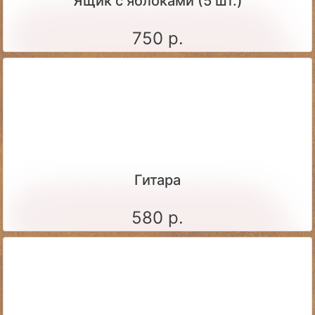
Ящик c яблоками (5 шт.)
750 р.
Гитара
580 р.