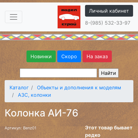
Личный кабинет
8-(985) 532-33-97
Новинки
Скоро
На заказ
Каталог
Объекты и дополнения к моделям
АЗС, колонки
Колонка АИ-76
Этот товар бывает
Артикул: Benz01
редко