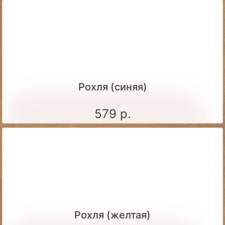
Рохля (синяя)
579 р.
Рохля (желтая)