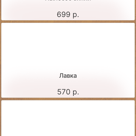
699 р.
Лавка
570 р.