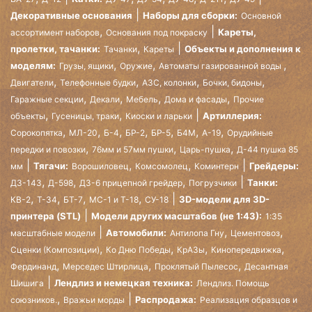
Декоративные основания
Наборы для сборки:
Основной
,
Кареты,
ассортимент наборов
Основания под покраску
,
пролетки, тачанки:
Объекты и дополнения к
Тачанки
Кареты
,
,
,
моделям:
Грузы, ящики
Оружие
Автоматы газированной воды
,
,
,
,
Двигатели
Телефонные будки
АЗС, колонки
Бочки, бидоны
,
,
,
,
Гаражные секции
Декали
Мебель
Дома и фасады
Прочие
,
,
Артиллерия:
объекты
Гусеницы, траки
Киоски и ларьки
,
,
,
,
,
,
,
Сорокопятка
МЛ-20
Б-4
БР-2
БР-5
Б4М
А-19
Орудийные
,
,
,
передки и повозки
76мм и 57мм пушки
Царь-пушка
Д-44 пушка 85
,
,
Тягачи:
Грейдеры:
мм
Ворошиловец
Комсомолец
Коминтерн
,
,
,
Танки:
ДЗ-143
Д-598
ДЗ-6 прицепной грейдер
Погрузчики
,
,
,
,
3D-модели для 3D-
КВ-2
Т-34
БТ-7
МС-1 и Т-18
СУ-18
принтера (STL)
Модели других масштабов (не 1:43):
1:35
,
,
Автомобили:
масштабные модели
Антилопа Гну
Цементовоз
,
,
,
,
Сценки (Композиции)
Ко Дню Победы
КрАЗы
Кинопередвижка
,
,
,
Фердинанд
Мерседес Штирлица
Проклятый Пылесос
Десантная
Лендлиз и немецкая техника:
Шишига
Лендлиз. Помощь
,
Распродажа:
союзников.
Вражьи морды
Реализация образцов и