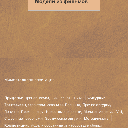
Моментальная навигация
,
,
Прицепы:
Фигурки:
Прицеп-бочки
ЗиФ-55
МТП-24Б
,
,
,
Трактористы, строители, механики
Военные
Прочие фигурки
,
,
,
Девушки, Продавщицы
Известные личности
Медики, Милиция, ГАИ
,
,
Сказочные персонажи
Эротические фигурки
Мотоциклисты
Композиции:
Модели собранные из наборов для сборки