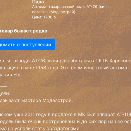
Пара
Автомат газированной воды АТ-26 (синяя
вставка) (Моделстрой).
Цена: 1200 р.
товар бывает редко
домить о поступлении
аты газводы АТ-26 были разработаны в СКТБ Харьковс
уатацию в мае 1958 года. Это всем известный автомат
ация Ы».
----
ели.
казывают мастера Моделстрой.
леком уже 2011 году в продаже в МК был аппарат АТ-114
одель была очень востребована и до сих пор на нее ес
ые не успели стать обладателями.