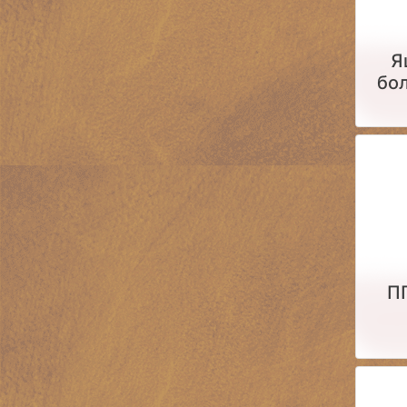
Я
бол
П