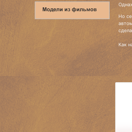
Однаж
Но се
автом
сдела
Как н