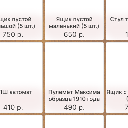
щик пустой
Ящик пустой
Стул 
ьшой (5 шт.)
маленький (5 шт.)
750 р.
650 р.
ПШ автомат
Пулемёт Максима
Ящик c
образца 1910 года
(набор для сборки
410 р.
490 р.
1:35)