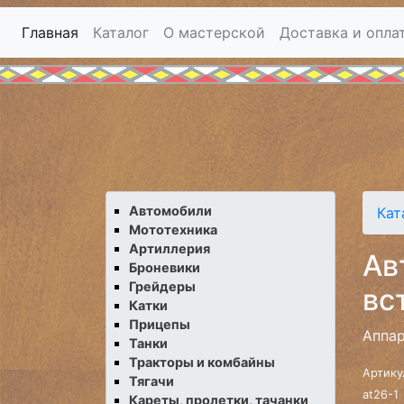
Главная
Каталог
О мастерской
Доставка и опла
Автомобили
Кат
Мототехника
Артиллерия
Ав
Броневики
Грейдеры
вс
Катки
Прицепы
Аппар
Танки
Тракторы и комбайны
Артику
Тягачи
at26-1
Кареты, пролетки, тачанки