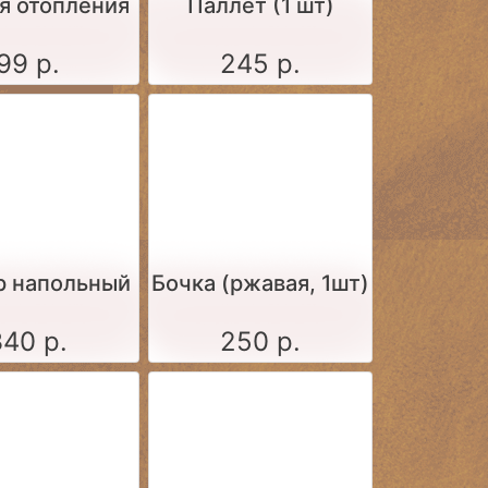
я отопления
Паллет (1 шт)
99 р.
245 р.
р напольный
Бочка (ржавая, 1шт)
340 р.
250 р.