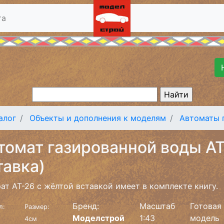
та
алог
Объекты и дополнения к моделям
Автоматы 
томат газированной воды АТ
тавка)
ат АТ-26 с жёлтой вставкой имеет в комплекте книгу.
Бренд:
Масштаб
Готовая
л:
Размер:
Моделстрой
1:43
модель
4см