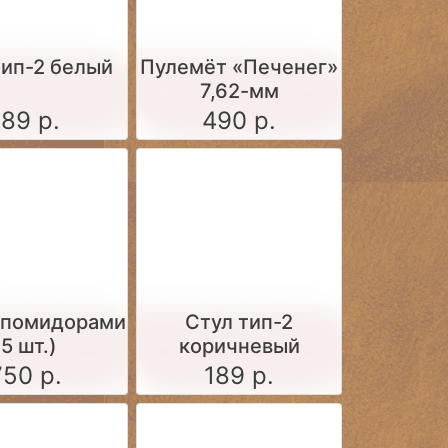
тип-2 белый
Пулемёт «Печенег»
7,62-мм
189 р.
490 р.
 помидорами
Стул тип-2
(5 шт.)
коричневый
750 р.
189 р.