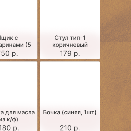
Ящик c
Стул тип-1
аринами (5
коричневый
шт.)
750 р.
179 р.
а для масла
Бочка (синяя, 1шт)
из к/ф)
180 р.
210 р.