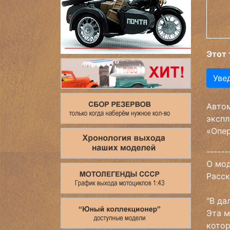
Этот 
Уве
Автом
экспл
«Опер
------
О мод
Расс
"В да
Эта м
котор