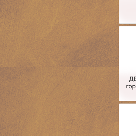
Д
гор