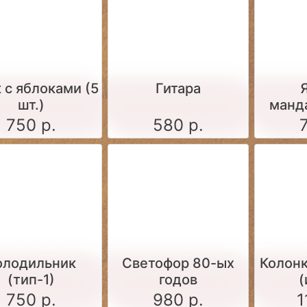
 c яблоками (5
Гитара
шт.)
манд
750 р.
580 р.
олодильник
Светофор 80-ых
Колонк
(тип-1)
годов
(
750 р.
980 р.
1