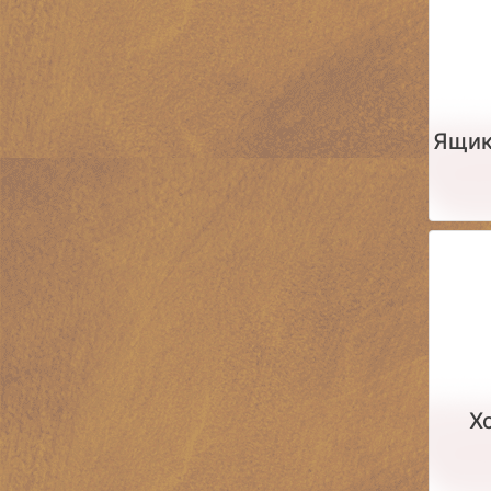
Ящик
Х