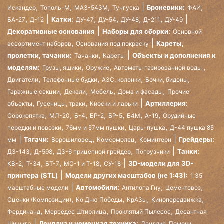
,
,
,
,
Броневики:
Искандер
Тополь-М
МАЗ-543М
Тунгуска
ФАИ
,
,
,
,
,
Катки:
БА-27
Д-12
ДУ-47
ДУ-54
ДУ-48
Д-211
ДУ-49
Декоративные основания
Наборы для сборки:
Основной
,
Кареты,
ассортимент наборов
Основания под покраску
,
пролетки, тачанки:
Объекты и дополнения к
Тачанки
Кареты
,
,
,
моделям:
Грузы, ящики
Оружие
Автоматы газированной воды
,
,
,
,
Двигатели
Телефонные будки
АЗС, колонки
Бочки, бидоны
,
,
,
,
Гаражные секции
Декали
Мебель
Дома и фасады
Прочие
,
,
Артиллерия:
объекты
Гусеницы, траки
Киоски и ларьки
,
,
,
,
,
,
,
Сорокопятка
МЛ-20
Б-4
БР-2
БР-5
Б4М
А-19
Орудийные
,
,
,
передки и повозки
76мм и 57мм пушки
Царь-пушка
Д-44 пушка 85
,
,
Тягачи:
Грейдеры:
мм
Ворошиловец
Комсомолец
Коминтерн
,
,
,
Танки:
ДЗ-143
Д-598
ДЗ-6 прицепной грейдер
Погрузчики
,
,
,
,
3D-модели для 3D-
КВ-2
Т-34
БТ-7
МС-1 и Т-18
СУ-18
принтера (STL)
Модели других масштабов (не 1:43):
1:35
,
,
Автомобили:
масштабные модели
Антилопа Гну
Цементовоз
,
,
,
,
Сценки (Композиции)
Ко Дню Победы
КрАЗы
Кинопередвижка
,
,
,
Фердинанд
Мерседес Штирлица
Проклятый Пылесос
Десантная
Лендлиз и немецкая техника:
Шишига
Лендлиз. Помощь