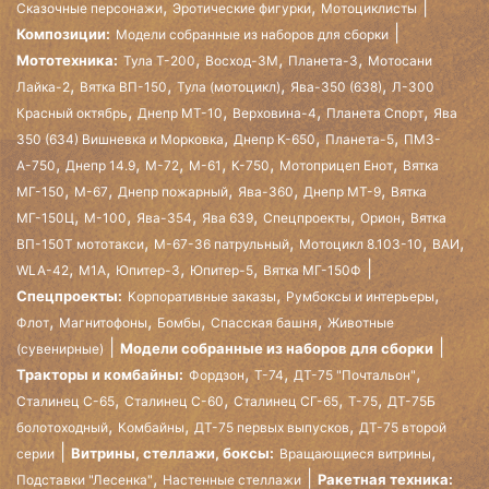
,
,
Сказочные персонажи
Эротические фигурки
Мотоциклисты
Композиции:
Модели собранные из наборов для сборки
,
,
,
Мототехника:
Тула Т-200
Восход-3М
Планета-3
Мотосани
,
,
,
,
Лайка-2
Вятка ВП-150
Тула (мотоцикл)
Ява-350 (638)
Л-300
,
,
,
,
Красный октябрь
Днепр МТ-10
Верховина-4
Планета Спорт
Ява
,
,
,
350 (634) Вишневка и Морковка
Днепр К-650
Планета-5
ПМЗ-
,
,
,
,
,
,
А-750
Днепр 14.9
М-72
М-61
К-750
Мотоприцеп Енот
Вятка
,
,
,
,
,
МГ-150
М-67
Днепр пожарный
Ява-360
Днепр МТ-9
Вятка
,
,
,
,
,
,
МГ-150Ц
М-100
Ява-354
Ява 639
Спецпроекты
Орион
Вятка
,
,
,
,
ВП-150Т мототакси
М-67-36 патрульный
Мотоцикл 8.103-10
ВАИ
,
,
,
,
WLA-42
М1А
Юпитер-3
Юпитер-5
Вятка МГ-150Ф
,
,
Спецпроекты:
Корпоративные заказы
Румбоксы и интерьеры
,
,
,
,
Флот
Магнитофоны
Бомбы
Спасская башня
Животные
Модели собранные из наборов для сборки
(сувенирные)
,
,
,
Тракторы и комбайны:
Фордзон
Т-74
ДТ-75 "Почтальон"
,
,
,
,
Сталинец С-65
Сталинец С-60
Сталинец СГ-65
Т-75
ДТ-75Б
,
,
,
болотоходный
Комбайны
ДТ-75 первых выпусков
ДТ-75 второй
,
Витрины, стеллажи, боксы:
серии
Вращающиеся витрины
,
Ракетная техника:
Подставки "Лесенка"
Настенные стеллажи