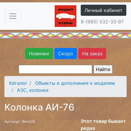
Личный кабинет
8-(985) 532-33-97
Новинки
Скоро
На заказ
Каталог
Объекты и дополнения к моделям
АЗС, колонки
Колонка АИ-76
Этот товар бывает
Артикул: Benz05
редко