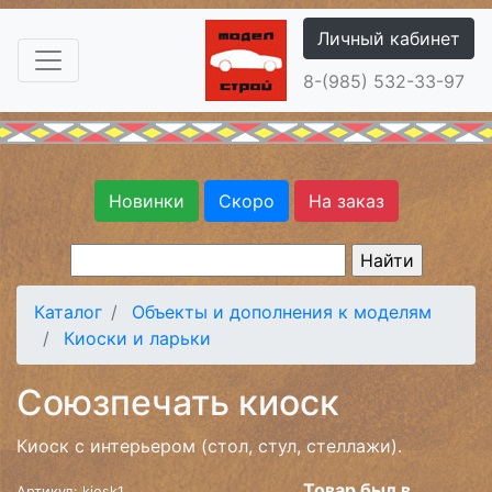
Личный кабинет
8-(985) 532-33-97
Новинки
Скоро
На заказ
Каталог
Объекты и дополнения к моделям
Киоски и ларьки
Союзпечать киоск
Киоск с интерьером (стол, стул, стеллажи).
Товар был в
Артикул: kiosk1