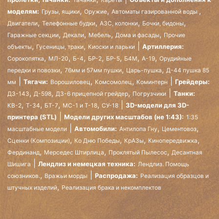
,
,
,
моделям:
Грузы, ящики
Оружие
Автоматы газированной воды
,
,
,
,
Двигатели
Телефонные будки
АЗС, колонки
Бочки, бидоны
,
,
,
,
Гаражные секции
Декали
Мебель
Дома и фасады
Прочие
,
,
Артиллерия:
объекты
Гусеницы, траки
Киоски и ларьки
,
,
,
,
,
,
,
Сорокопятка
МЛ-20
Б-4
БР-2
БР-5
Б4М
А-19
Орудийные
,
,
,
передки и повозки
76мм и 57мм пушки
Царь-пушка
Д-44 пушка 85
,
,
Тягачи:
Грейдеры:
мм
Ворошиловец
Комсомолец
Коминтерн
,
,
,
Танки:
ДЗ-143
Д-598
ДЗ-6 прицепной грейдер
Погрузчики
,
,
,
,
3D-модели для 3D-
КВ-2
Т-34
БТ-7
МС-1 и Т-18
СУ-18
принтера (STL)
Модели других масштабов (не 1:43):
1:35
,
,
Автомобили:
масштабные модели
Антилопа Гну
Цементовоз
,
,
,
,
Сценки (Композиции)
Ко Дню Победы
КрАЗы
Кинопередвижка
,
,
,
Фердинанд
Мерседес Штирлица
Проклятый Пылесос
Десантная
Лендлиз и немецкая техника:
Шишига
Лендлиз. Помощь
,
Распродажа:
союзников.
Вражьи морды
Реализация образцов и
,
штучных изделий
Реализация брака и некомплектов