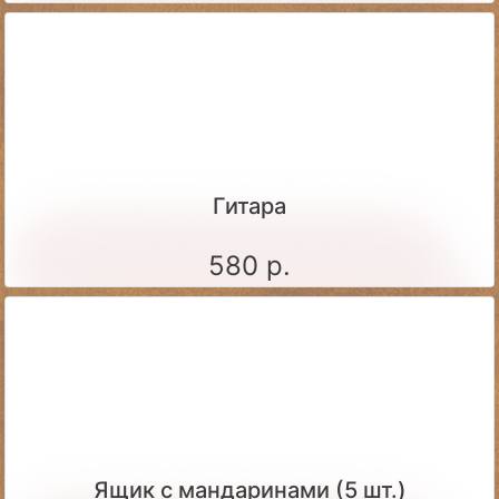
Гитара
580 р.
Ящик c мандаринами (5 шт.)