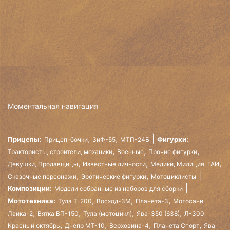
Моментальная навигация
,
,
Прицепы:
Фигурки:
Прицеп-бочки
ЗиФ-55
МТП-24Б
,
,
,
Трактористы, строители, механики
Военные
Прочие фигурки
,
,
,
Девушки, Продавщицы
Известные личности
Медики, Милиция, ГАИ
,
,
Сказочные персонажи
Эротические фигурки
Мотоциклисты
Композиции:
Модели собранные из наборов для сборки
,
,
,
Мототехника:
Тула Т-200
Восход-3М
Планета-3
Мотосани
,
,
,
,
Лайка-2
Вятка ВП-150
Тула (мотоцикл)
Ява-350 (638)
Л-300
,
,
,
,
Красный октябрь
Днепр МТ-10
Верховина-4
Планета Спорт
Ява