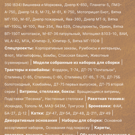
,
,
,
350 (634) Вишневка и Морковка
Днепр К-650
Планета-5
ПМЗ-
,
,
,
,
,
,
А-750
Днепр 14.9
М-72
М-61
К-750
Мотоприцеп Енот
Вятка
,
,
,
,
,
МГ-150
М-67
Днепр пожарный
Ява-360
Днепр МТ-9
Вятка
,
,
,
,
,
,
МГ-150Ц
М-100
Ява-354
Ява 639
Спецпроекты
Орион
Вятка
,
,
,
,
ВП-150Т мототакси
М-67-36 патрульный
Мотоцикл 8.103-10
ВАИ
,
,
,
,
WLA-42
М1А
Юпитер-3
Юпитер-5
Вятка МГ-150Ф
,
,
Спецпроекты:
Корпоративные заказы
Румбоксы и интерьеры
,
,
,
,
Флот
Магнитофоны
Бомбы
Спасская башня
Животные
Модели собранные из наборов для сборки
(сувенирные)
,
,
,
Тракторы и комбайны:
Фордзон
Т-74
ДТ-75 "Почтальон"
,
,
,
,
Сталинец С-65
Сталинец С-60
Сталинец СГ-65
Т-75
ДТ-75Б
,
,
,
болотоходный
Комбайны
ДТ-75 первых выпусков
ДТ-75 второй
,
Витрины, стеллажи, боксы:
серии
Вращающиеся витрины
,
Ракетная техника:
Подставки "Лесенка"
Настенные стеллажи
,
,
,
,
Броневики:
Искандер
Тополь-М
МАЗ-543М
Тунгуска
ФАИ
,
,
,
,
,
Катки:
БА-27
Д-12
ДУ-47
ДУ-54
ДУ-48
Д-211
ДУ-49
Декоративные основания
Наборы для сборки:
Основной
,
Кареты,
ассортимент наборов
Основания под покраску
,
пролетки, тачанки:
Объекты и дополнения к
Тачанки
Кареты