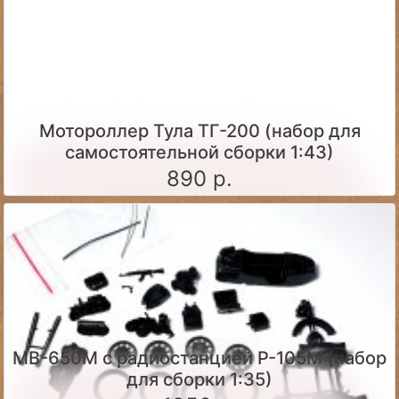
Мотороллер Тула ТГ-200 (набор для
самостоятельной сборки 1:43)
890 р.
МВ-650М с радиостанцией Р-105М (набор
для сборки 1:35)