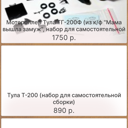
Мотороллер Тула ТГ-200Ф (из к/ф "Мама
вышла замуж", набор для самостоятельной
сборки)
1750 р.
Тула Т-200 (набор для самостоятельной
сборки)
890 р.