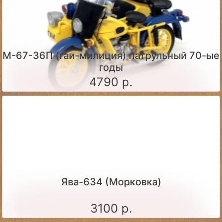
М-67-36П (гаи-милиция) патрульный 70-ые
годы
4790 р.
Ява-634 (Морковка)
3100 р.