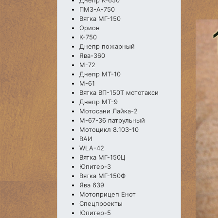
Днепр К-650
ПМЗ-А-750
Вятка МГ-150
Орион
К-750
Днепр пожарный
Ява-360
М-72
Днепр МТ-10
М-61
Вятка ВП-150Т мототакси
Днепр МТ-9
Мотосани Лайка-2
М-67-36 патрульный
Мотоцикл 8.103-10
ВАИ
WLA-42
Вятка МГ-150Ц
Юпитер-3
Вятка МГ-150Ф
Ява 639
Мотоприцеп Енот
Спецпроекты
Юпитер-5