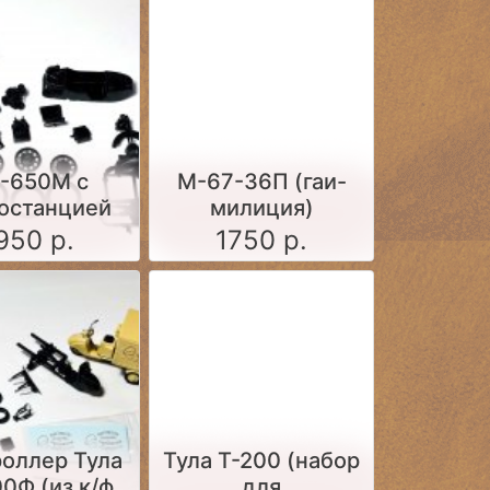
рки, 1:35)
сборки, масштаб
1:24)
-650М с
М-67-36П (гаи-
останцией
милиция)
 (набор для
патрульный 70-ые
950 р.
1750 р.
рки 1:35)
годы (набор для
самостоятельной
сборки)
оллер Тула
Тула Т-200 (набор
0Ф (из к/ф
для