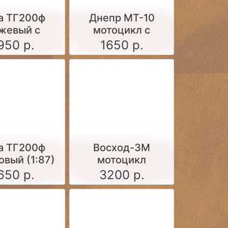
а ТГ200ф
Днепр МТ-10
жевый с
мотоцикл с
кой (1:87)
коляской (набор
950 р.
1650 р.
для
самостоятельной
сборки)
а ТГ200ф
Восход-3М
овый (1:87)
мотоцикл
(оранжевый)
650 р.
3200 р.