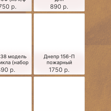
ма вышла
самостоятельной
750 р.
890 р.
, набор для
сборки)
тоятельной
борки)
638 модель
Днепр 156-П
икла (набор
пожарный
для
мотоцикл (набор
890 р.
1750 р.
тоятельной
для
рки, 1:43)
самостоятельной
сборки)