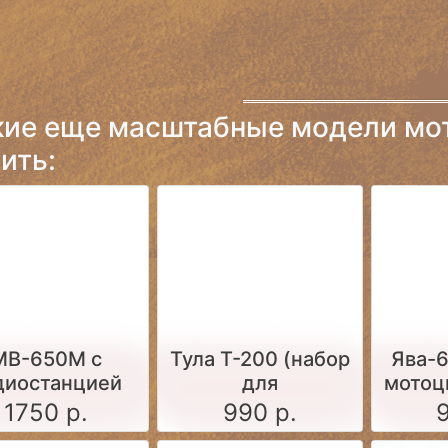
кие еще масштабные модели мо
ить:
МВ-650М с
Тула Т-200 (набор
Ява-
диостанцией
для
мотоц
5М (набор для
самостоятельной
1750 р.
990 р.
борки 1:43)
сборки)
самос