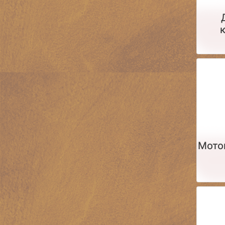
мот
сам
Мото