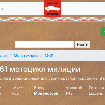
та
алог
Мототехника
М-61
61 мотоцикл милиции
икл в традиционной для серии красной коробочке. В 
Бренд:
Масштаб
Готовая
л:
Размер:
Моделстрой
1:43
модель
o
14см