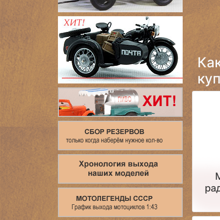
Ка
куп
ра
Р-10
с