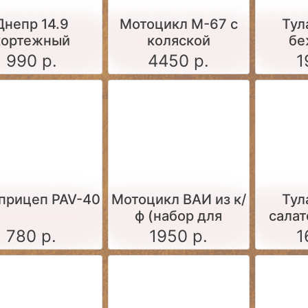
Днепр 14.9
Мотоцикл М-67 с
Тул
кортежный
коляской
бе
оцикл (набор
(гражданское
фигур
990 р.
4450 р.
1
для
исполнение)
остоятельной
сборки)
прицеп PAV-40
Мотоцикл ВАИ из к/
Тул
ф (набор для
салат
самостоятельной
780 р.
1950 р.
1
сборки, фигурка в
комплекте)