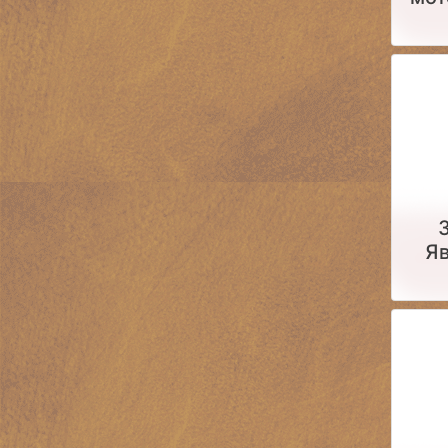
сам
Я