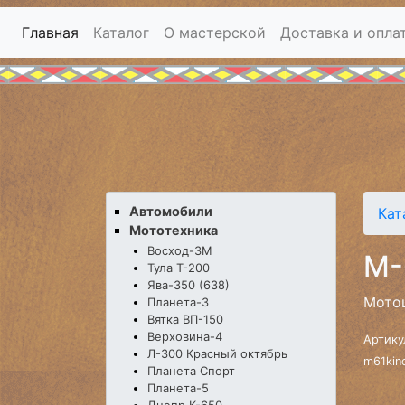
Главная
Каталог
О мастерской
Доставка и опла
Автомобили
Кат
Мототехника
Восход-3М
М-
Тула Т-200
Ява-350 (638)
Мотоц
Планета-3
Вятка ВП-150
Верховина-4
Артику
Л-300 Красный октябрь
m61kin
Планета Спорт
Планета-5