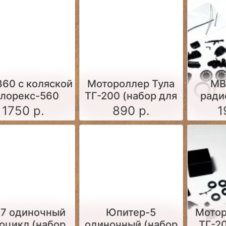
сбо
360 c коляской
Мотороллер Тула
МВ
лорекс-560
ТГ-200 (набор для
ради
(набор для
самостоятельной
Р-105М
1750 р.
890 р.
1
остоятельной
сборки 1:43)
сбо
сборки)
7 одиночный
Юпитер-5
Мотор
оцикл (набор
одиночный (набор
ТГ-20