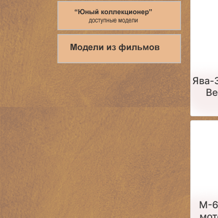
Ява-
Ве
сам
М-6
мот