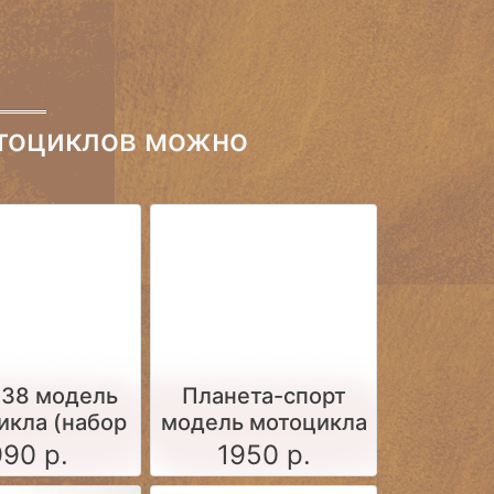
тоциклов можно
638 модель
Планета-спорт
икла (набор
модель мотоцикла
для
(набор для
990 р.
1950 р.
тоятельной
самостоятельной