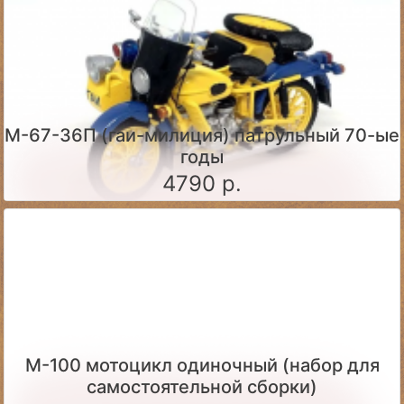
М-67-36П (гаи-милиция) патрульный 70-ые
годы
4790 р.
М-100 мотоцикл одиночный (набор для
самостоятельной сборки)