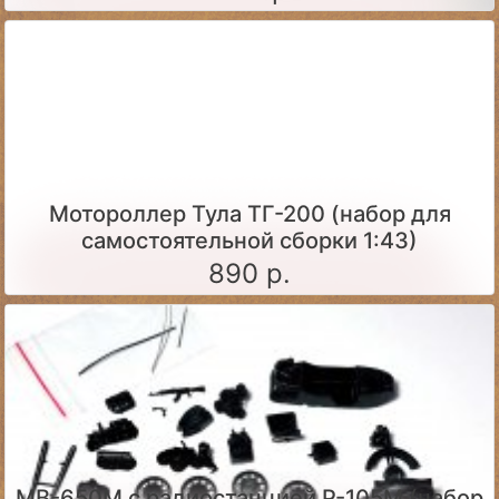
Мотороллер Тула ТГ-200 (набор для
самостоятельной сборки 1:43)
890 р.
МВ-650М с радиостанцией Р-105М (набор