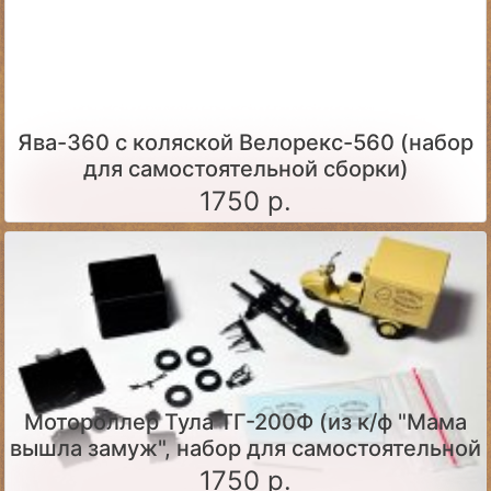
Ява-360 c коляской Велорекс-560 (набор
для самостоятельной сборки)
1750 р.
Мотороллер Тула ТГ-200Ф (из к/ф "Мама
вышла замуж", набор для самостоятельной
сборки)
1750 р.