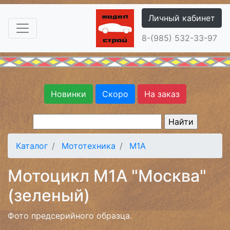
Личный кабинет
8-(985) 532-33-97
Новинки
Скоро
На заказ
Каталог
Мототехника
М1А
Мотоцикл М1А "Москва"
(зеленый)
Фото предсерийного образца.