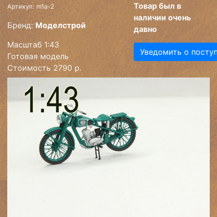
Товар был в
Артикул: m1a-2
наличии очень
Бренд:
Моделстрой
давно
Масштаб 1:43
Уведомить о посту
Готовая модель
Стоимость 2790 р.