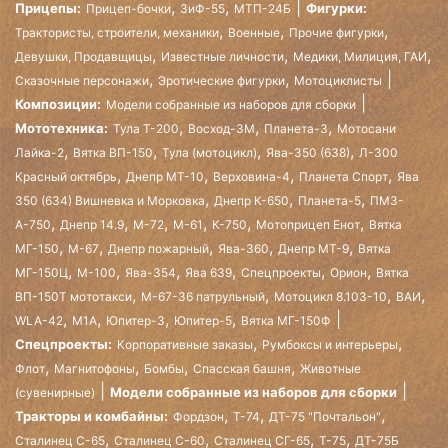
,
,
Прицепы:
Фигурки:
Прицеп-бочки
ЗиФ-55
МТП-24Б
,
,
,
Трактористы, строители, механики
Военные
Прочие фигурки
,
,
,
Девушки, Продавщицы
Известные личности
Медики, Милиция, ГАИ
,
,
Сказочные персонажи
Эротические фигурки
Мотоциклисты
Композиции:
Модели собранные из наборов для сборки
,
,
,
Мототехника:
Тула Т-200
Восход-3М
Планета-3
Мотосани
,
,
,
,
Лайка-2
Вятка ВП-150
Тула (мотоцикл)
Ява-350 (638)
Л-300
,
,
,
,
Красный октябрь
Днепр МТ-10
Верховина-4
Планета Спорт
Ява
,
,
,
350 (634) Вишневка и Морковка
Днепр К-650
Планета-5
ПМЗ-
,
,
,
,
,
,
А-750
Днепр 14.9
М-72
М-61
К-750
Мотоприцеп Енот
Вятка
,
,
,
,
,
МГ-150
М-67
Днепр пожарный
Ява-360
Днепр МТ-9
Вятка
,
,
,
,
,
,
МГ-150Ц
М-100
Ява-354
Ява 639
Спецпроекты
Орион
Вятка
,
,
,
,
ВП-150Т мототакси
М-67-36 патрульный
Мотоцикл 8.103-10
ВАИ
,
,
,
,
WLA-42
М1А
Юпитер-3
Юпитер-5
Вятка МГ-150Ф
,
,
Спецпроекты:
Корпоративные заказы
Румбоксы и интерьеры
,
,
,
,
Флот
Магнитофоны
Бомбы
Спасская башня
Животные
Модели собранные из наборов для сборки
(сувенирные)
,
,
,
Тракторы и комбайны:
Фордзон
Т-74
ДТ-75 "Почтальон"
,
,
,
,
Сталинец С-65
Сталинец С-60
Сталинец СГ-65
Т-75
ДТ-75Б