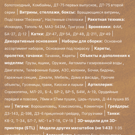
,
,
,
болотоходный
Комбайны
ДТ-75 первых выпусков
ДТ-75 второй
,
Витрины, стеллажи, боксы:
серии
Вращающиеся витрины
,
Ракетная техника:
Подставки "Лесенка"
Настенные стеллажи
,
,
,
,
Броневики:
Искандер
Тополь-М
МАЗ-543М
Тунгуска
ФАИ
,
,
,
,
,
Катки:
БА-27
Д-12
ДУ-47
ДУ-54
ДУ-48
Д-211
ДУ-49
Декоративные основания
Наборы для сборки:
Основной
,
Кареты,
ассортимент наборов
Основания под покраску
,
пролетки, тачанки:
Объекты и дополнения к
Тачанки
Кареты
,
,
,
моделям:
Грузы, ящики
Оружие
Автоматы газированной воды
,
,
,
,
Двигатели
Телефонные будки
АЗС, колонки
Бочки, бидоны
,
,
,
,
Гаражные секции
Декали
Мебель
Дома и фасады
Прочие
,
,
Артиллерия:
объекты
Гусеницы, траки
Киоски и ларьки
,
,
,
,
,
,
,
Сорокопятка
МЛ-20
Б-4
БР-2
БР-5
Б4М
А-19
Орудийные
,
,
,
передки и повозки
76мм и 57мм пушки
Царь-пушка
Д-44 пушка 85
,
,
Тягачи:
Грейдеры:
мм
Ворошиловец
Комсомолец
Коминтерн
,
,
,
Танки:
ДЗ-143
Д-598
ДЗ-6 прицепной грейдер
Погрузчики
,
,
,
,
3D-модели для 3D-
КВ-2
Т-34
БТ-7
МС-1 и Т-18
СУ-18
принтера (STL)
Модели других масштабов (не 1:43):
1:35
,
,