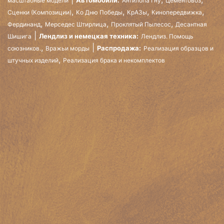
Автомобили:
масштабные модели
Антилопа Гну
Цементовоз
,
,
,
,
Сценки (Композиции)
Ко Дню Победы
КрАЗы
Кинопередвижка
,
,
,
Фердинанд
Мерседес Штирлица
Проклятый Пылесос
Десантная
Лендлиз и немецкая техника:
Шишига
Лендлиз. Помощь
,
Распродажа:
союзников.
Вражьи морды
Реализация образцов и
,
штучных изделий
Реализация брака и некомплектов