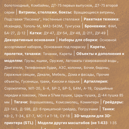
,
,
,
болотоходный
Комбайны
ДТ-75 первых выпусков
ДТ-75 второй
,
Витрины, стеллажи, боксы:
серии
Вращающиеся витрины
,
Ракетная техника:
Подставки "Лесенка"
Настенные стеллажи
,
,
,
,
Броневики:
Искандер
Тополь-М
МАЗ-543М
Тунгуска
ФАИ
,
,
,
,
,
Катки:
БА-27
Д-12
ДУ-47
ДУ-54
ДУ-48
Д-211
ДУ-49
Декоративные основания
Наборы для сборки:
Основной
,
Кареты,
ассортимент наборов
Основания под покраску
,
пролетки, тачанки:
Объекты и дополнения к
Тачанки
Кареты
,
,
,
моделям:
Грузы, ящики
Оружие
Автоматы газированной воды
,
,
,
,
Двигатели
Телефонные будки
АЗС, колонки
Бочки, бидоны
,
,
,
,
Гаражные секции
Декали
Мебель
Дома и фасады
Прочие
,
,
Артиллерия:
объекты
Гусеницы, траки
Киоски и ларьки
,
,
,
,
,
,
,
Сорокопятка
МЛ-20
Б-4
БР-2
БР-5
Б4М
А-19
Орудийные
,
,
,
передки и повозки
76мм и 57мм пушки
Царь-пушка
Д-44 пушка 85
,
,
Тягачи:
Грейдеры:
мм
Ворошиловец
Комсомолец
Коминтерн
,
,
,
Танки:
ДЗ-143
Д-598
ДЗ-6 прицепной грейдер
Погрузчики
,
,
,
,
3D-модели для 3D-
КВ-2
Т-34
БТ-7
МС-1 и Т-18
СУ-18
принтера (STL)
Модели других масштабов (не 1:43):
1:35