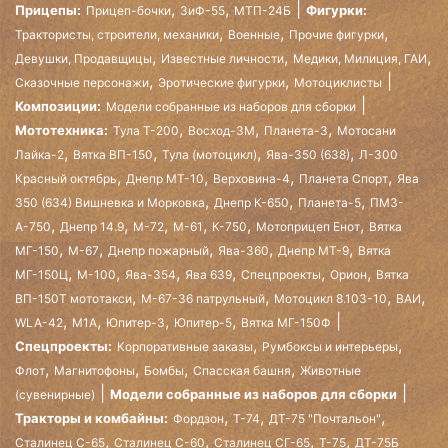
,
,
Прицепы:
Фигурки:
Прицеп-бочки
ЗиФ-55
МТП-24Б
,
,
,
Трактористы, строители, механики
Военные
Прочие фигурки
,
,
,
Девушки, Продавщицы
Известные личности
Медики, Милиция, ГАИ
,
,
Сказочные персонажи
Эротические фигурки
Мотоциклисты
Композиции:
Модели собранные из наборов для сборки
,
,
,
Мототехника:
Тула Т-200
Восход-3М
Планета-3
Мотосани
,
,
,
,
Лайка-2
Вятка ВП-150
Тула (мотоцикл)
Ява-350 (638)
Л-300
,
,
,
,
Красный октябрь
Днепр МТ-10
Верховина-4
Планета Спорт
Ява
,
,
,
350 (634) Вишневка и Морковка
Днепр К-650
Планета-5
ПМЗ-
,
,
,
,
,
,
А-750
Днепр 14.9
М-72
М-61
К-750
Мотоприцеп Енот
Вятка
,
,
,
,
,
МГ-150
М-67
Днепр пожарный
Ява-360
Днепр МТ-9
Вятка
,
,
,
,
,
,
МГ-150Ц
М-100
Ява-354
Ява 639
Спецпроекты
Орион
Вятка
,
,
,
,
ВП-150Т мототакси
М-67-36 патрульный
Мотоцикл 8.103-10
ВАИ
,
,
,
,
WLA-42
М1А
Юпитер-3
Юпитер-5
Вятка МГ-150Ф
,
,
Спецпроекты:
Корпоративные заказы
Румбоксы и интерьеры
,
,
,
,
Флот
Магнитофоны
Бомбы
Спасская башня
Животные
Модели собранные из наборов для сборки
(сувенирные)
,
,
,
Тракторы и комбайны:
Фордзон
Т-74
ДТ-75 "Почтальон"
,
,
,
,
Сталинец С-65
Сталинец С-60
Сталинец СГ-65
Т-75
ДТ-75Б