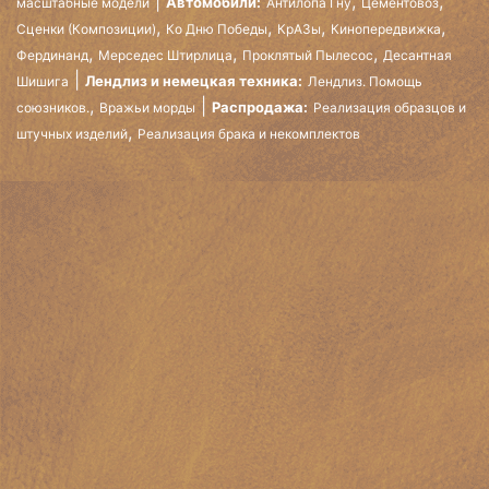
,
,
Автомобили:
масштабные модели
Антилопа Гну
Цементовоз
,
,
,
,
Сценки (Композиции)
Ко Дню Победы
КрАЗы
Кинопередвижка
,
,
,
Фердинанд
Мерседес Штирлица
Проклятый Пылесос
Десантная
Лендлиз и немецкая техника:
Шишига
Лендлиз. Помощь
,
Распродажа:
союзников.
Вражьи морды
Реализация образцов и
,
штучных изделий
Реализация брака и некомплектов