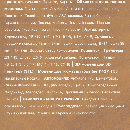
,
пролетки, тачанки:
Объекты и дополнения к
Тачанки
Кареты
,
,
,
моделям:
Грузы, ящики
Оружие
Автоматы газированной воды
,
,
,
,
Двигатели
Телефонные будки
АЗС, колонки
Бочки, бидоны
,
,
,
,
Гаражные секции
Декали
Мебель
Дома и фасады
Прочие
,
,
Артиллерия:
объекты
Гусеницы, траки
Киоски и ларьки
,
,
,
,
,
,
,
Сорокопятка
МЛ-20
Б-4
БР-2
БР-5
Б4М
А-19
Орудийные
,
,
,
передки и повозки
76мм и 57мм пушки
Царь-пушка
Д-44 пушка 85
,
,
Тягачи:
Грейдеры:
мм
Ворошиловец
Комсомолец
Коминтерн
,
,
,
Танки:
ДЗ-143
Д-598
ДЗ-6 прицепной грейдер
Погрузчики
,
,
,
,
3D-модели для 3D-
КВ-2
Т-34
БТ-7
МС-1 и Т-18
СУ-18
принтера (STL)
Модели других масштабов (не 1:43):
1:35
,
,
Автомобили:
масштабные модели
Антилопа Гну
Цементовоз
,
,
,
,
Сценки (Композиции)
Ко Дню Победы
КрАЗы
Кинопередвижка
,
,
,
Фердинанд
Мерседес Штирлица
Проклятый Пылесос
Десантная
Лендлиз и немецкая техника:
Шишига
Лендлиз. Помощь
,
Распродажа:
союзников.
Вражьи морды
Реализация образцов и
,
штучных изделий
Реализация брака и некомплектов