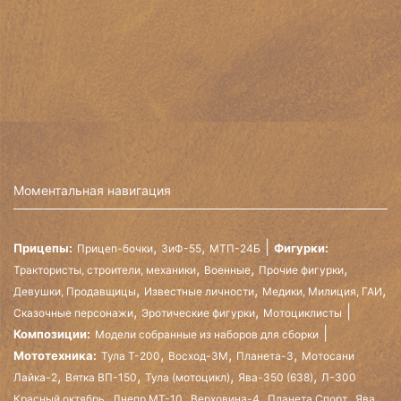
Моментальная навигация
,
,
Прицепы:
Фигурки:
Прицеп-бочки
ЗиФ-55
МТП-24Б
,
,
,
Трактористы, строители, механики
Военные
Прочие фигурки
,
,
,
Девушки, Продавщицы
Известные личности
Медики, Милиция, ГАИ
,
,
Сказочные персонажи
Эротические фигурки
Мотоциклисты
Композиции:
Модели собранные из наборов для сборки
,
,
,
Мототехника:
Тула Т-200
Восход-3М
Планета-3
Мотосани
,
,
,
,
Лайка-2
Вятка ВП-150
Тула (мотоцикл)
Ява-350 (638)
Л-300
,
,
,
,
Красный октябрь
Днепр МТ-10
Верховина-4
Планета Спорт
Ява