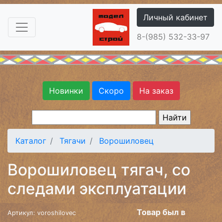
Личный кабинет
8-(985) 532-33-97
Новинки
Скоро
На заказ
Каталог
Тягачи
Ворошиловец
Ворошиловец тягач, со
следами эксплуатации
Товар был в
Артикул: voroshilovec