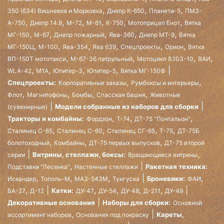
,
,
,
350 (634) Вишневка и Морковка
Днепр К-650
Планета-5
ПМЗ-
,
,
,
,
,
,
А-750
Днепр 14.9
М-72
М-61
К-750
Мотоприцеп Енот
Вятка
,
,
,
,
,
МГ-150
М-67
Днепр пожарный
Ява-360
Днепр МТ-9
Вятка
,
,
,
,
,
,
МГ-150Ц
М-100
Ява-354
Ява 639
Спецпроекты
Орион
Вятка
,
,
,
,
ВП-150Т мототакси
М-67-36 патрульный
Мотоцикл 8.103-10
ВАИ
,
,
,
,
WLA-42
М1А
Юпитер-3
Юпитер-5
Вятка МГ-150Ф
,
,
Спецпроекты:
Корпоративные заказы
Румбоксы и интерьеры
,
,
,
,
Флот
Магнитофоны
Бомбы
Спасская башня
Животные
Модели собранные из наборов для сборки
(сувенирные)
,
,
,
Тракторы и комбайны:
Фордзон
Т-74
ДТ-75 "Почтальон"
,
,
,
,
Сталинец С-65
Сталинец С-60
Сталинец СГ-65
Т-75
ДТ-75Б
,
,
,
болотоходный
Комбайны
ДТ-75 первых выпусков
ДТ-75 второй
,
Витрины, стеллажи, боксы:
серии
Вращающиеся витрины
,
Ракетная техника:
Подставки "Лесенка"
Настенные стеллажи
,
,
,
,
Броневики:
Искандер
Тополь-М
МАЗ-543М
Тунгуска
ФАИ
,
,
,
,
,
Катки:
БА-27
Д-12
ДУ-47
ДУ-54
ДУ-48
Д-211
ДУ-49
Декоративные основания
Наборы для сборки:
Основной
,
Кареты,
ассортимент наборов
Основания под покраску