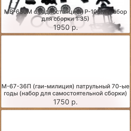
МВ-650М с радиостанцией Р-105М (набор
для сборки 1:35)
1950 р.
М-67-36П (гаи-милиция) патрульный 70-ые
годы (набор для самостоятельной сборки)
1750 р.