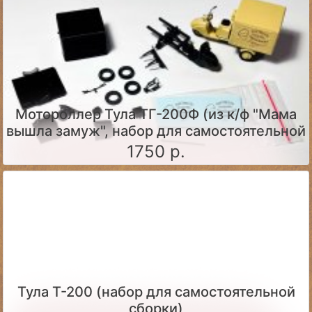
Мотороллер Тула ТГ-200Ф (из к/ф "Мама
вышла замуж", набор для самостоятельной
сборки)
1750 р.
Тула Т-200 (набор для самостоятельной
сборки)