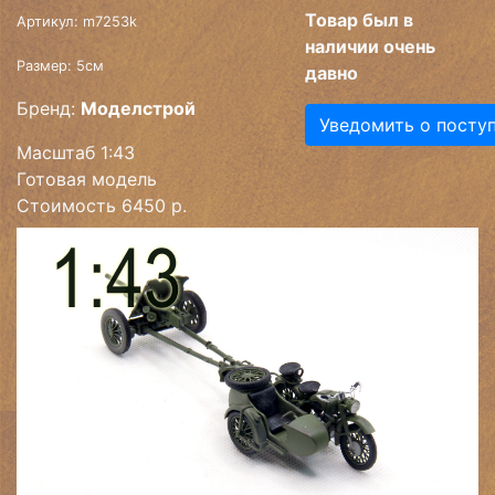
Товар был в
Артикул: m7253k
наличии очень
Размер: 5см
давно
Бренд:
Моделстрой
Уведомить о посту
Масштаб 1:43
Готовая модель
Стоимость 6450 р.