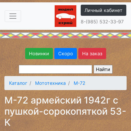
Личный кабинет
8-(985) 532-33-97
Новинки
Скоро
На заказ
Каталог
Мототехника
М-72
М-72 армейский 1942г с
пушкой-сорокопяткой 53-
К