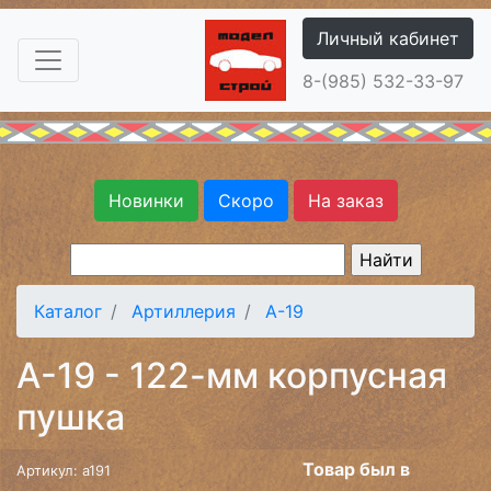
Личный кабинет
8-(985) 532-33-97
Новинки
Скоро
На заказ
Каталог
Артиллерия
А-19
А-19 - 122-мм корпусная
пушка
Товар был в
Артикул: a191