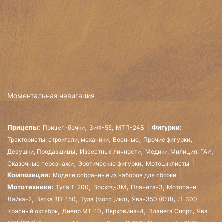
Моментальная навигация
,
,
Прицепы:
Фигурки:
Прицеп-бочки
ЗиФ-55
МТП-24Б
,
,
,
Трактористы, строители, механики
Военные
Прочие фигурки
,
,
,
Девушки, Продавщицы
Известные личности
Медики, Милиция, ГАИ
,
,
Сказочные персонажи
Эротические фигурки
Мотоциклисты
Композиции:
Модели собранные из наборов для сборки
,
,
,
Мототехника:
Тула Т-200
Восход-3М
Планета-3
Мотосани
,
,
,
,
Лайка-2
Вятка ВП-150
Тула (мотоцикл)
Ява-350 (638)
Л-300
,
,
,
,
Красный октябрь
Днепр МТ-10
Верховина-4
Планета Спорт
Ява
,
,
,