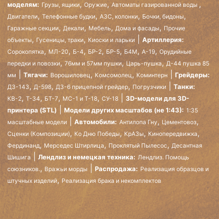
,
,
,
моделям:
Грузы, ящики
Оружие
Автоматы газированной воды
,
,
,
,
Двигатели
Телефонные будки
АЗС, колонки
Бочки, бидоны
,
,
,
,
Гаражные секции
Декали
Мебель
Дома и фасады
Прочие
,
,
Артиллерия:
объекты
Гусеницы, траки
Киоски и ларьки
,
,
,
,
,
,
,
Сорокопятка
МЛ-20
Б-4
БР-2
БР-5
Б4М
А-19
Орудийные
,
,
,
передки и повозки
76мм и 57мм пушки
Царь-пушка
Д-44 пушка 85
,
,
Тягачи:
Грейдеры:
мм
Ворошиловец
Комсомолец
Коминтерн
,
,
,
Танки:
ДЗ-143
Д-598
ДЗ-6 прицепной грейдер
Погрузчики
,
,
,
,
3D-модели для 3D-
КВ-2
Т-34
БТ-7
МС-1 и Т-18
СУ-18
принтера (STL)
Модели других масштабов (не 1:43):
1:35
,
,
Автомобили:
масштабные модели
Антилопа Гну
Цементовоз
,
,
,
,
Сценки (Композиции)
Ко Дню Победы
КрАЗы
Кинопередвижка
,
,
,
Фердинанд
Мерседес Штирлица
Проклятый Пылесос
Десантная
Лендлиз и немецкая техника:
Шишига
Лендлиз. Помощь
,
Распродажа:
союзников.
Вражьи морды
Реализация образцов и
,
штучных изделий
Реализация брака и некомплектов