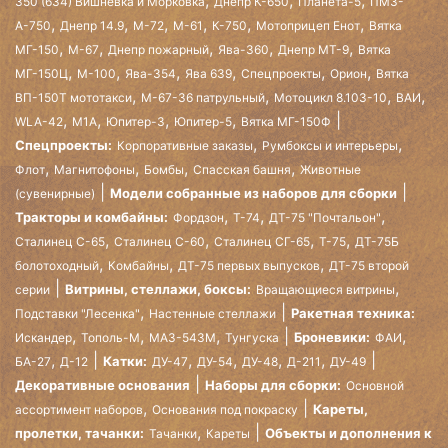
350 (634) Вишневка и Морковка
Днепр К-650
Планета-5
ПМЗ-
,
,
,
,
,
,
А-750
Днепр 14.9
М-72
М-61
К-750
Мотоприцеп Енот
Вятка
,
,
,
,
,
МГ-150
М-67
Днепр пожарный
Ява-360
Днепр МТ-9
Вятка
,
,
,
,
,
,
МГ-150Ц
М-100
Ява-354
Ява 639
Спецпроекты
Орион
Вятка
,
,
,
,
ВП-150Т мототакси
М-67-36 патрульный
Мотоцикл 8.103-10
ВАИ
,
,
,
,
WLA-42
М1А
Юпитер-3
Юпитер-5
Вятка МГ-150Ф
,
,
Спецпроекты:
Корпоративные заказы
Румбоксы и интерьеры
,
,
,
,
Флот
Магнитофоны
Бомбы
Спасская башня
Животные
Модели собранные из наборов для сборки
(сувенирные)
,
,
,
Тракторы и комбайны:
Фордзон
Т-74
ДТ-75 "Почтальон"
,
,
,
,
Сталинец С-65
Сталинец С-60
Сталинец СГ-65
Т-75
ДТ-75Б
,
,
,
болотоходный
Комбайны
ДТ-75 первых выпусков
ДТ-75 второй
,
Витрины, стеллажи, боксы:
серии
Вращающиеся витрины
,
Ракетная техника:
Подставки "Лесенка"
Настенные стеллажи
,
,
,
,
Броневики:
Искандер
Тополь-М
МАЗ-543М
Тунгуска
ФАИ
,
,
,
,
,
Катки:
БА-27
Д-12
ДУ-47
ДУ-54
ДУ-48
Д-211
ДУ-49
Декоративные основания
Наборы для сборки:
Основной
,
Кареты,
ассортимент наборов
Основания под покраску
,
пролетки, тачанки:
Объекты и дополнения к
Тачанки
Кареты