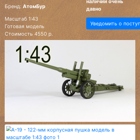
наличии очень
Бренд:
АтомБур
давно
Масштаб 1:43
Уведомить о посту
Готовая модель
Стоимость 4550 р.