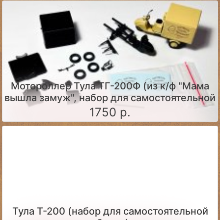
Мотороллер Тула ТГ-200Ф (из к/ф "Мама
вышла замуж", набор для самостоятельной
сборки)
1750 р.
Тула Т-200 (набор для самостоятельной