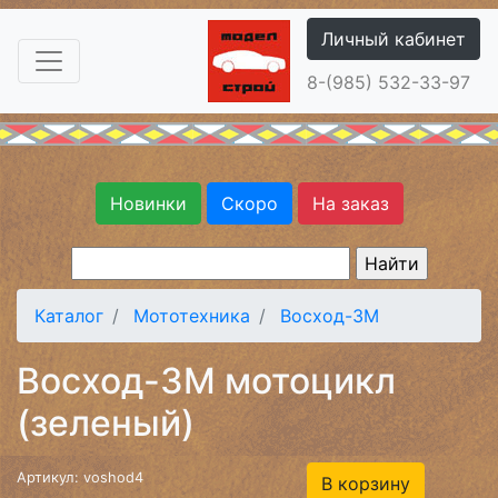
Личный кабинет
8-(985) 532-33-97
Новинки
Скоро
На заказ
Каталог
Мототехника
Восход-3М
Восход-3М мотоцикл
(зеленый)
Артикул: voshod4
В корзину