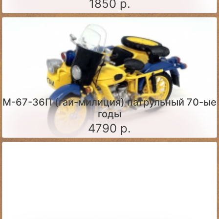
1850 р.
М-67-36П (гаи-милиция) патрульный 70-ые
годы
4790 р.