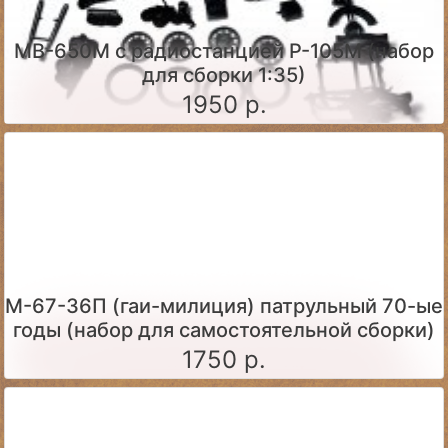
МВ-650М с радиостанцией Р-105М (набор
для сборки 1:35)
1950 р.
М-67-36П (гаи-милиция) патрульный 70-ые
годы (набор для самостоятельной сборки)
1750 р.