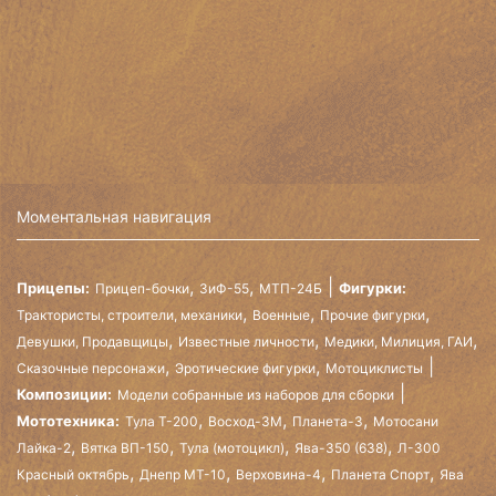
Моментальная навигация
,
,
Прицепы:
Фигурки:
Прицеп-бочки
ЗиФ-55
МТП-24Б
,
,
,
Трактористы, строители, механики
Военные
Прочие фигурки
,
,
,
Девушки, Продавщицы
Известные личности
Медики, Милиция, ГАИ
,
,
Сказочные персонажи
Эротические фигурки
Мотоциклисты
Композиции:
Модели собранные из наборов для сборки
,
,
,
Мототехника:
Тула Т-200
Восход-3М
Планета-3
Мотосани
,
,
,
,
Лайка-2
Вятка ВП-150
Тула (мотоцикл)
Ява-350 (638)
Л-300
,
,
,
,
Красный октябрь
Днепр МТ-10
Верховина-4
Планета Спорт
Ява