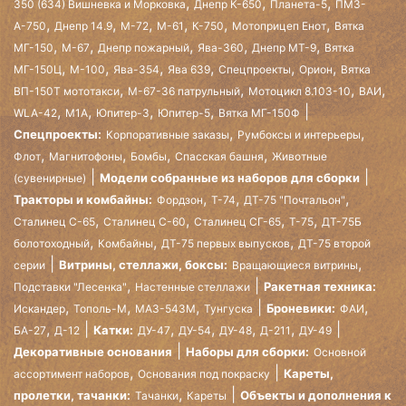
,
,
,
350 (634) Вишневка и Морковка
Днепр К-650
Планета-5
ПМЗ-
,
,
,
,
,
,
А-750
Днепр 14.9
М-72
М-61
К-750
Мотоприцеп Енот
Вятка
,
,
,
,
,
МГ-150
М-67
Днепр пожарный
Ява-360
Днепр МТ-9
Вятка
,
,
,
,
,
,
МГ-150Ц
М-100
Ява-354
Ява 639
Спецпроекты
Орион
Вятка
,
,
,
,
ВП-150Т мототакси
М-67-36 патрульный
Мотоцикл 8.103-10
ВАИ
,
,
,
,
WLA-42
М1А
Юпитер-3
Юпитер-5
Вятка МГ-150Ф
,
,
Спецпроекты:
Корпоративные заказы
Румбоксы и интерьеры
,
,
,
,
Флот
Магнитофоны
Бомбы
Спасская башня
Животные
Модели собранные из наборов для сборки
(сувенирные)
,
,
,
Тракторы и комбайны:
Фордзон
Т-74
ДТ-75 "Почтальон"
,
,
,
,
Сталинец С-65
Сталинец С-60
Сталинец СГ-65
Т-75
ДТ-75Б
,
,
,
болотоходный
Комбайны
ДТ-75 первых выпусков
ДТ-75 второй
,
Витрины, стеллажи, боксы:
серии
Вращающиеся витрины
,
Ракетная техника:
Подставки "Лесенка"
Настенные стеллажи
,
,
,
,
Броневики:
Искандер
Тополь-М
МАЗ-543М
Тунгуска
ФАИ
,
,
,
,
,
Катки:
БА-27
Д-12
ДУ-47
ДУ-54
ДУ-48
Д-211
ДУ-49
Декоративные основания
Наборы для сборки:
Основной
,
Кареты,
ассортимент наборов
Основания под покраску
,
пролетки, тачанки:
Объекты и дополнения к
Тачанки
Кареты