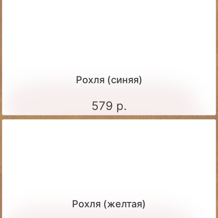
Рохля (синяя)
579 р.
Рохля (желтая)