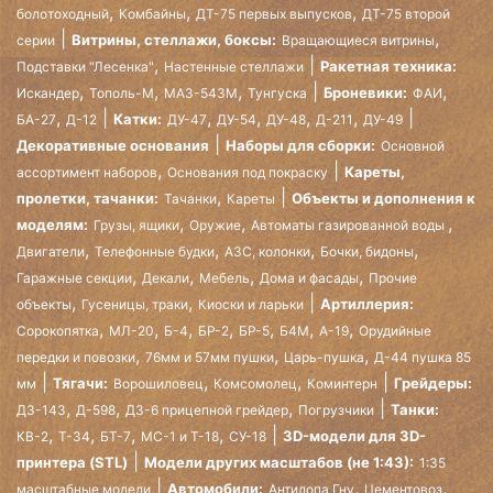
,
,
,
болотоходный
Комбайны
ДТ-75 первых выпусков
ДТ-75 второй
,
Витрины, стеллажи, боксы:
серии
Вращающиеся витрины
,
Ракетная техника:
Подставки "Лесенка"
Настенные стеллажи
,
,
,
,
Броневики:
Искандер
Тополь-М
МАЗ-543М
Тунгуска
ФАИ
,
,
,
,
,
Катки:
БА-27
Д-12
ДУ-47
ДУ-54
ДУ-48
Д-211
ДУ-49
Декоративные основания
Наборы для сборки:
Основной
,
Кареты,
ассортимент наборов
Основания под покраску
,
пролетки, тачанки:
Объекты и дополнения к
Тачанки
Кареты
,
,
,
моделям:
Грузы, ящики
Оружие
Автоматы газированной воды
,
,
,
,
Двигатели
Телефонные будки
АЗС, колонки
Бочки, бидоны
,
,
,
,
Гаражные секции
Декали
Мебель
Дома и фасады
Прочие
,
,
Артиллерия:
объекты
Гусеницы, траки
Киоски и ларьки
,
,
,
,
,
,
,
Сорокопятка
МЛ-20
Б-4
БР-2
БР-5
Б4М
А-19
Орудийные
,
,
,
передки и повозки
76мм и 57мм пушки
Царь-пушка
Д-44 пушка 85
,
,
Тягачи:
Грейдеры:
мм
Ворошиловец
Комсомолец
Коминтерн
,
,
,
Танки:
ДЗ-143
Д-598
ДЗ-6 прицепной грейдер
Погрузчики
,
,
,
,
3D-модели для 3D-
КВ-2
Т-34
БТ-7
МС-1 и Т-18
СУ-18
принтера (STL)
Модели других масштабов (не 1:43):
1:35
,
,
Автомобили:
масштабные модели
Антилопа Гну
Цементовоз