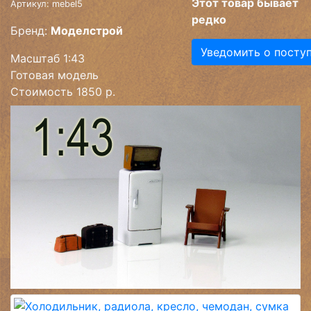
Этот товар бывает
Артикул: mebel5
редко
Бренд:
Моделстрой
Уведомить о посту
Масштаб 1:43
Готовая модель
Стоимость 1850 р.