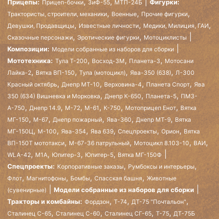
,
,
Прицепы:
Фигурки:
Прицеп-бочки
ЗиФ-55
МТП-24Б
,
,
,
Трактористы, строители, механики
Военные
Прочие фигурки
,
,
,
Девушки, Продавщицы
Известные личности
Медики, Милиция, ГАИ
,
,
Сказочные персонажи
Эротические фигурки
Мотоциклисты
Композиции:
Модели собранные из наборов для сборки
,
,
,
Мототехника:
Тула Т-200
Восход-3М
Планета-3
Мотосани
,
,
,
,
Лайка-2
Вятка ВП-150
Тула (мотоцикл)
Ява-350 (638)
Л-300
,
,
,
,
Красный октябрь
Днепр МТ-10
Верховина-4
Планета Спорт
Ява
,
,
,
350 (634) Вишневка и Морковка
Днепр К-650
Планета-5
ПМЗ-
,
,
,
,
,
,
А-750
Днепр 14.9
М-72
М-61
К-750
Мотоприцеп Енот
Вятка
,
,
,
,
,
МГ-150
М-67
Днепр пожарный
Ява-360
Днепр МТ-9
Вятка
,
,
,
,
,
,
МГ-150Ц
М-100
Ява-354
Ява 639
Спецпроекты
Орион
Вятка
,
,
,
,
ВП-150Т мототакси
М-67-36 патрульный
Мотоцикл 8.103-10
ВАИ
,
,
,
,
WLA-42
М1А
Юпитер-3
Юпитер-5
Вятка МГ-150Ф
,
,
Спецпроекты:
Корпоративные заказы
Румбоксы и интерьеры
,
,
,
,
Флот
Магнитофоны
Бомбы
Спасская башня
Животные
Модели собранные из наборов для сборки
(сувенирные)
,
,
,
Тракторы и комбайны:
Фордзон
Т-74
ДТ-75 "Почтальон"
,
,
,
,
Сталинец С-65
Сталинец С-60
Сталинец СГ-65
Т-75
ДТ-75Б