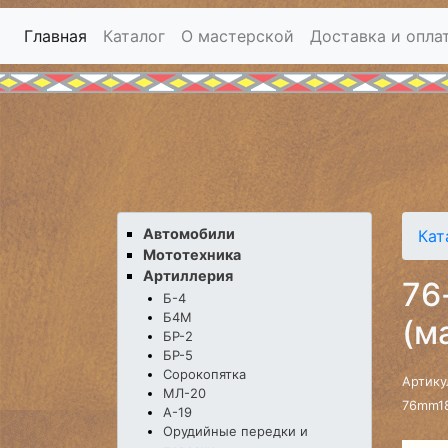
Главная
Каталог
О мастерской
Доставка и опла
Автомобили
Кат
Мототехника
Артиллерия
76
Б-4
Б4М
(м
БР-2
БР-5
Сорокопятка
Артику
МЛ-20
76mm18
А-19
Орудийные передки и