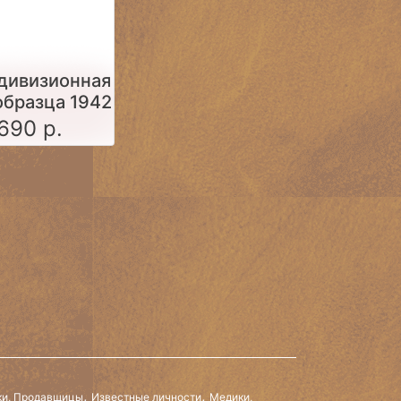
дивизионная
образца 1942
года
690 р.
,
,
и, Продавщицы
Известные личности
Медики,