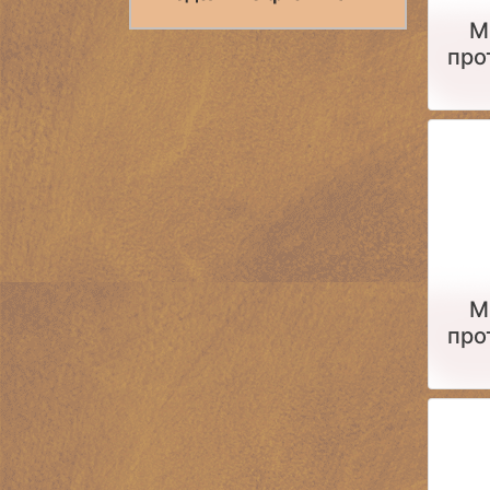
М
про
пушк
г
М
про
пушк
год