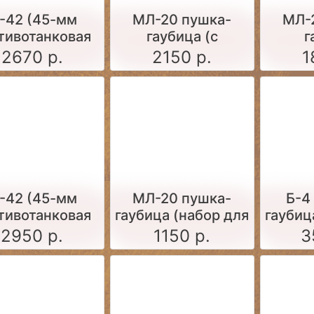
-42 (45-мм
МЛ-20 пушка-
МЛ-
тивотанковая
гаубица (с
г
а образца 1942
передком)
2670 р.
2150 р.
1
ода) чистая
-42 (45-мм
МЛ-20 пушка-
Б-4
тивотанковая
гаубица (набор для
гаубиц
а образца 1942
сборки, 1:72)
с
2950 р.
1150 р.
3
а) запыленная