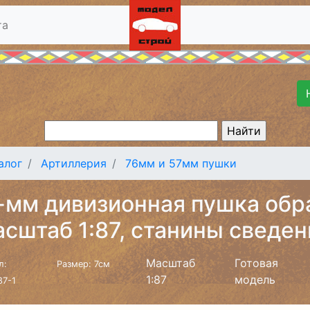
та
алог
Артиллерия
76мм и 57мм пушки
-мм дивизионная пушка обра
асштаб 1:87, станины сведен
Масштаб
Готовая
л:
Размер: 7см
1:87
модель
7-1