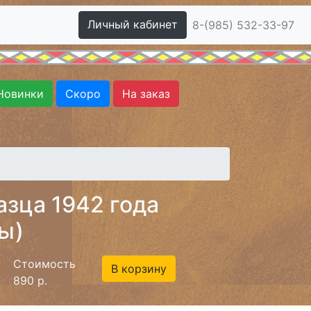
Личный кабинет
8-(985) 532-33-97
Новинки
Скоро
На заказ
зца 1942 года
ы)
Стоимость
В корзину
890 р.