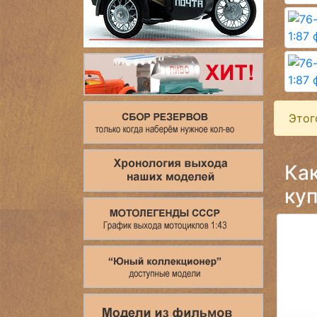
Этог
Ка
куп