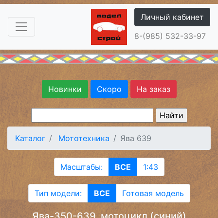
Личный кабинет
8-(985) 532-33-97
Новинки
Скоро
На заказ
Каталог
Мототехника
Ява 639
Масштабы:
ВСЕ
1:43
Тип модели:
ВСЕ
Готовая модель
Ява-350-639, мотоцикл (синий)