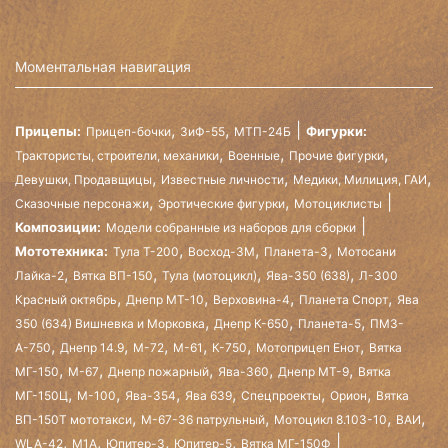
Моментальная навигация
,
,
Прицепы:
Фигурки:
Прицеп-бочки
ЗиФ-55
МТП-24Б
,
,
,
Трактористы, строители, механики
Военные
Прочие фигурки
,
,
,
Девушки, Продавщицы
Известные личности
Медики, Милиция, ГАИ
,
,
Сказочные персонажи
Эротические фигурки
Мотоциклисты
Композиции:
Модели собранные из наборов для сборки
,
,
,
Мототехника:
Тула Т-200
Восход-3М
Планета-3
Мотосани
,
,
,
,
Лайка-2
Вятка ВП-150
Тула (мотоцикл)
Ява-350 (638)
Л-300
,
,
,
,
Красный октябрь
Днепр МТ-10
Верховина-4
Планета Спорт
Ява
,
,
,
350 (634) Вишневка и Морковка
Днепр К-650
Планета-5
ПМЗ-
,
,
,
,
,
,
А-750
Днепр 14.9
М-72
М-61
К-750
Мотоприцеп Енот
Вятка
,
,
,
,
,
МГ-150
М-67
Днепр пожарный
Ява-360
Днепр МТ-9
Вятка
,
,
,
,
,
,
МГ-150Ц
М-100
Ява-354
Ява 639
Спецпроекты
Орион
Вятка
,
,
,
,
ВП-150Т мототакси
М-67-36 патрульный
Мотоцикл 8.103-10
ВАИ
,
,
,
,
WLA-42
М1А
Юпитер-3
Юпитер-5
Вятка МГ-150Ф