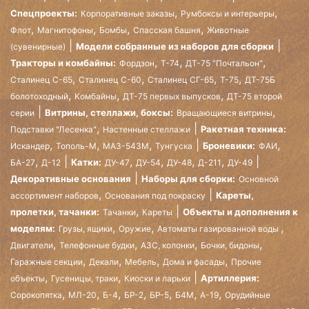
,
,
Спецпроекты:
Корпоративные заказы
Румбоксы и интерьеры
,
,
,
,
Флот
Магнитофоны
Бомбы
Спасская башня
Животные
Модели собранные из наборов для сборки
(сувенирные)
,
,
,
Тракторы и комбайны:
Фордзон
Т-74
ДТ-75 "Почтальон"
,
,
,
,
Сталинец С-65
Сталинец С-60
Сталинец СГ-65
Т-75
ДТ-75Б
,
,
,
болотоходный
Комбайны
ДТ-75 первых выпусков
ДТ-75 второй
,
Витрины, стеллажи, боксы:
серии
Вращающиеся витрины
,
Ракетная техника:
Подставки "Лесенка"
Настенные стеллажи
,
,
,
,
Броневики:
Искандер
Тополь-М
МАЗ-543М
Тунгуска
ФАИ
,
,
,
,
,
Катки:
БА-27
Д-12
ДУ-47
ДУ-54
ДУ-48
Д-211
ДУ-49
Декоративные основания
Наборы для сборки:
Основной
,
Кареты,
ассортимент наборов
Основания под покраску
,
пролетки, тачанки:
Объекты и дополнения к
Тачанки
Кареты
,
,
,
моделям:
Грузы, ящики
Оружие
Автоматы газированной воды
,
,
,
,
Двигатели
Телефонные будки
АЗС, колонки
Бочки, бидоны
,
,
,
,
Гаражные секции
Декали
Мебель
Дома и фасады
Прочие
,
,
Артиллерия:
объекты
Гусеницы, траки
Киоски и ларьки
,
,
,
,
,
,
,
Сорокопятка
МЛ-20
Б-4
БР-2
БР-5
Б4М
А-19
Орудийные