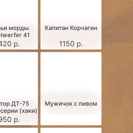
ьи морды.
Капитан Корчагин
lwerfer 41
иствольный
420 р.
1150 р.
омёт (со
женными
анинами)
тор ДТ-75
Мужичок с пивом
серии (хаки)
950 р.