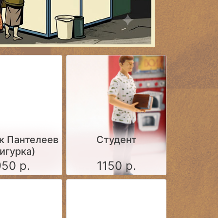
к Пантелеев
Студент
игурка)
950 р.
1150 р.