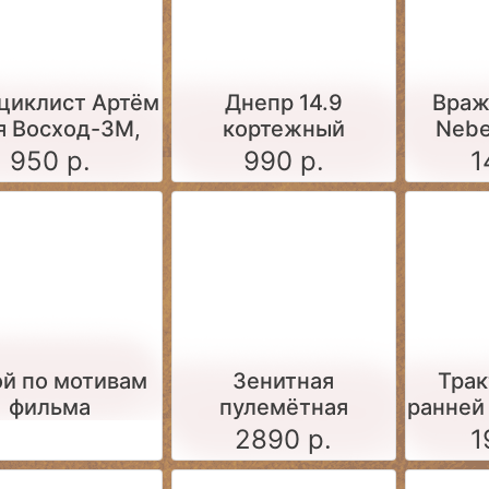
циклист Артём
Днепр 14.9
Враж
я Восход-3М,
кортежный
Nebe
чневые штаны,
мотоцикл (набор
шест
950 р.
990 р.
1
няя куртка)
для
мин
самостоятельной
сло
сборки)
ст
ой по мотивам
Зенитная
Трак
фильма
пулемётная
ранней 
установка М4
2890 р.
1
образца 1931 года