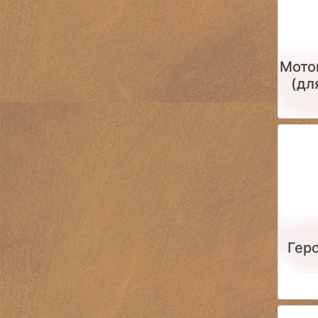
Мото
(дл
кори
си
Гер