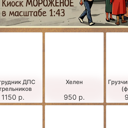
трудник ДПС
Хелен
Грузчи
трельников
(ф
1150 р.
950 р.