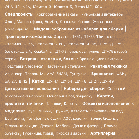
,
,
,
,
WLA-42
М1А
Юпитер-3
Юпитер-5
Вятка МГ-150Ф
,
,
Спецпроекты:
Корпоративные заказы
Румбоксы и интерьеры
,
,
,
,
Флот
Магнитофоны
Бомбы
Спасская башня
Животные
Модели собранные из наборов для сборки
(сувенирные)
,
,
,
Тракторы и комбайны:
Фордзон
Т-74
ДТ-75 "Почтальон"
,
,
,
,
Сталинец С-65
Сталинец С-60
Сталинец СГ-65
Т-75
ДТ-75Б
,
,
,
болотоходный
Комбайны
ДТ-75 первых выпусков
ДТ-75 второй
,
Витрины, стеллажи, боксы:
серии
Вращающиеся витрины
,
Ракетная техника:
Подставки "Лесенка"
Настенные стеллажи
,
,
,
,
Броневики:
Искандер
Тополь-М
МАЗ-543М
Тунгуска
ФАИ
,
,
,
,
,
Катки:
БА-27
Д-12
ДУ-47
ДУ-54
ДУ-48
Д-211
ДУ-49
Декоративные основания
Наборы для сборки:
Основной
,
Кареты,
ассортимент наборов
Основания под покраску
,
пролетки, тачанки:
Объекты и дополнения к
Тачанки
Кареты
,
,
,
моделям:
Грузы, ящики
Оружие
Автоматы газированной воды
,
,
,
,
Двигатели
Телефонные будки
АЗС, колонки
Бочки, бидоны
,
,
,
,
Гаражные секции
Декали
Мебель
Дома и фасады
Прочие
,
,
Артиллерия:
объекты
Гусеницы, траки
Киоски и ларьки