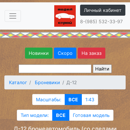
Личный кабинет
8-(985) 532-33-97
Новинки
Скоро
На заказ
Каталог
Броневики
Д-12
Масштабы:
ВСЕ
1:43
Тип модели:
ВСЕ
Готовая модель
Д-12 бронеавтомобиль (со следами