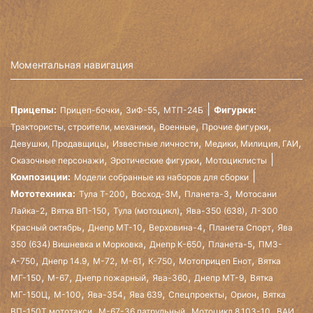
Моментальная навигация
,
,
Прицепы:
Фигурки:
Прицеп-бочки
ЗиФ-55
МТП-24Б
,
,
,
Трактористы, строители, механики
Военные
Прочие фигурки
,
,
,
Девушки, Продавщицы
Известные личности
Медики, Милиция, ГАИ
,
,
Сказочные персонажи
Эротические фигурки
Мотоциклисты
Композиции:
Модели собранные из наборов для сборки
,
,
,
Мототехника:
Тула Т-200
Восход-3М
Планета-3
Мотосани
,
,
,
,
Лайка-2
Вятка ВП-150
Тула (мотоцикл)
Ява-350 (638)
Л-300
,
,
,
,
Красный октябрь
Днепр МТ-10
Верховина-4
Планета Спорт
Ява
,
,
,
350 (634) Вишневка и Морковка
Днепр К-650
Планета-5
ПМЗ-
,
,
,
,
,
,
А-750
Днепр 14.9
М-72
М-61
К-750
Мотоприцеп Енот
Вятка
,
,
,
,
,
МГ-150
М-67
Днепр пожарный
Ява-360
Днепр МТ-9
Вятка
,
,
,
,
,
,
МГ-150Ц
М-100
Ява-354
Ява 639
Спецпроекты
Орион
Вятка
,
,
,
,
ВП-150Т мототакси
М-67-36 патрульный
Мотоцикл 8.103-10
ВАИ