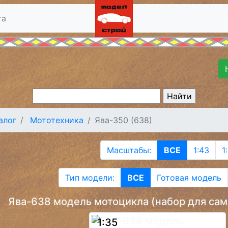
та
алог
Мототехника
Ява-350 (638)
Масштабы:
ВСЕ
1:43
1
Тип модели:
ВСЕ
Готовая модель
Ява-638 модель мотоцикла (набор для само
1:35