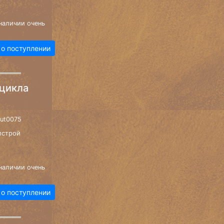
наличии очень
 о поступлении
цикла
aut0075
лстрой
наличии очень
 о поступлении