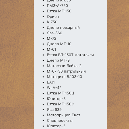
Днепр К-650
ПМЗ-А-750
Вятка МГ-150
Орион
К-750
Днепр пожарный
Ява-360
М-72
Днепр МТ-10
М-61
Вятка ВП-150Т мототакси
Днепр МТ-9
Мотосани Лайка-2
М-67-36 патрульный
Мотоцикл 8.103-10
ВАИ
WLA-42
Вятка МГ-150Ц
Юпитер-3
Вятка МГ-150Ф
Ява 639
Мотоприцеп Енот
Спецпроекты
Юпитер-5