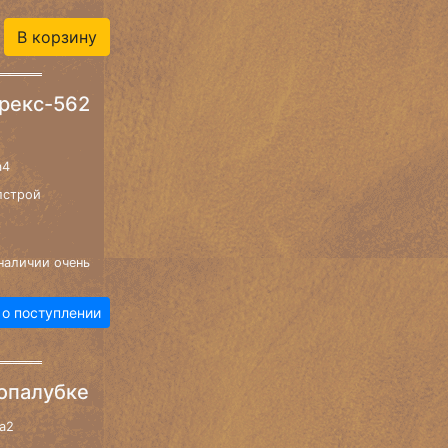
В корзину
орекс-562
a4
лстрой
наличии очень
 о поступлении
 опалубке
a2