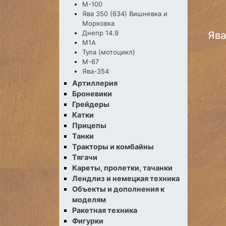
М-100
Ява 350 (634) Вишневка и
Морковка
Днепр 14.9
Ява
М1А
Тула (мотоцикл)
М-67
Ява-354
Артиллерия
Броневики
Грейдеры
Катки
Прицепы
Танки
Тракторы и комбайны
Тягачи
Кареты, пролетки, тачанки
Лендлиз и немецкая техника
Объекты и дополнения к
моделям
Ракетная техника
Фигурки