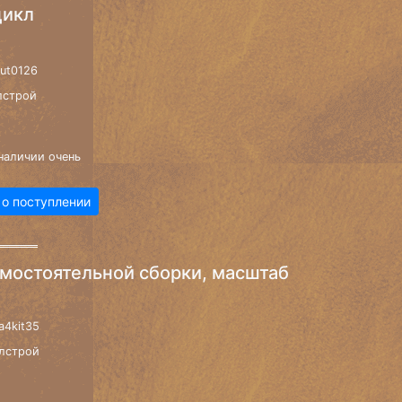
цикл
ut0126
лстрой
наличии очень
 о поступлении
амостоятельной сборки, масштаб
a4kit35
лстрой