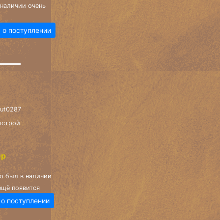
 наличии очень
 о поступлении
aut0287
лстрой
ер
о был в наличии
ещё появится
 о поступлении