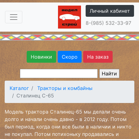
Личный кабинет
8-(985) 532-33-97
Новинки
Скоро
На заказ
Каталог
Тракторы и комбайны
Сталинец С-65
Модель трактора Сталинец-65 мы делали очень
долго и начали очень давно - в 2012 году. Потом
был период, когда они все были в наличии и никто
не покупал. Потом потихоньку продавались и