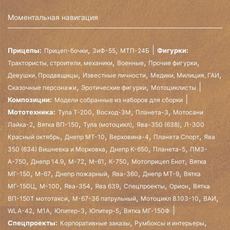
Моментальная навигация
,
,
Прицепы:
Фигурки:
Прицеп-бочки
ЗиФ-55
МТП-24Б
,
,
,
Трактористы, строители, механики
Военные
Прочие фигурки
,
,
,
Девушки, Продавщицы
Известные личности
Медики, Милиция, ГАИ
,
,
Сказочные персонажи
Эротические фигурки
Мотоциклисты
Композиции:
Модели собранные из наборов для сборки
,
,
,
Мототехника:
Тула Т-200
Восход-3М
Планета-3
Мотосани
,
,
,
,
Лайка-2
Вятка ВП-150
Тула (мотоцикл)
Ява-350 (638)
Л-300
,
,
,
,
Красный октябрь
Днепр МТ-10
Верховина-4
Планета Спорт
Ява
,
,
,
350 (634) Вишневка и Морковка
Днепр К-650
Планета-5
ПМЗ-
,
,
,
,
,
,
А-750
Днепр 14.9
М-72
М-61
К-750
Мотоприцеп Енот
Вятка
,
,
,
,
,
МГ-150
М-67
Днепр пожарный
Ява-360
Днепр МТ-9
Вятка
,
,
,
,
,
,
МГ-150Ц
М-100
Ява-354
Ява 639
Спецпроекты
Орион
Вятка
,
,
,
,
ВП-150Т мототакси
М-67-36 патрульный
Мотоцикл 8.103-10
ВАИ
,
,
,
,
WLA-42
М1А
Юпитер-3
Юпитер-5
Вятка МГ-150Ф
,
,
Спецпроекты:
Корпоративные заказы
Румбоксы и интерьеры