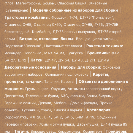
,
,
,
,
Флот
Магнитофоны
Бомбы
Спасская башня
Животные
Модели собранные из наборов для сборки
(сувенирные)
,
,
,
Тракторы и комбайны:
Фордзон
Т-74
ДТ-75 "Почтальон"
,
,
,
,
Сталинец С-65
Сталинец С-60
Сталинец СГ-65
Т-75
ДТ-75Б
,
,
,
болотоходный
Комбайны
ДТ-75 первых выпусков
ДТ-75 второй
,
Витрины, стеллажи, боксы:
серии
Вращающиеся витрины
,
Ракетная техника:
Подставки "Лесенка"
Настенные стеллажи
,
,
,
,
Броневики:
Искандер
Тополь-М
МАЗ-543М
Тунгуска
ФАИ
,
,
,
,
,
Катки:
БА-27
Д-12
ДУ-47
ДУ-54
ДУ-48
Д-211
ДУ-49
Декоративные основания
Наборы для сборки:
Основной
,
Кареты,
ассортимент наборов
Основания под покраску
,
пролетки, тачанки:
Объекты и дополнения к
Тачанки
Кареты
,
,
,
моделям:
Грузы, ящики
Оружие
Автоматы газированной воды
,
,
,
,
Двигатели
Телефонные будки
АЗС, колонки
Бочки, бидоны
,
,
,
,
Гаражные секции
Декали
Мебель
Дома и фасады
Прочие
,
,
Артиллерия:
объекты
Гусеницы, траки
Киоски и ларьки
,
,
,
,
,
,
,
Сорокопятка
МЛ-20
Б-4
БР-2
БР-5
Б4М
А-19
Орудийные
,
,
,
передки и повозки
76мм и 57мм пушки
Царь-пушка
Д-44 пушка 85
,
,
Тягачи:
Грейдеры:
мм
Ворошиловец
Комсомолец
Коминтерн