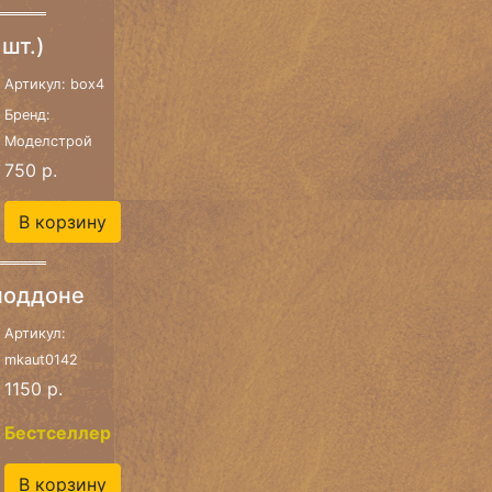
шт.)
Артикул: box4
Бренд:
Моделстрой
750 р.
В корзину
поддоне
Артикул:
mkaut0142
1150 р.
Бестселлер
В корзину