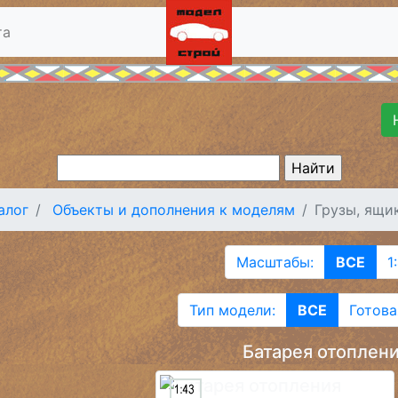
та
алог
Объекты и дополнения к моделям
Грузы, ящи
Масштабы:
ВСЕ
1
Тип модели:
ВСЕ
Готова
Батарея отоплен