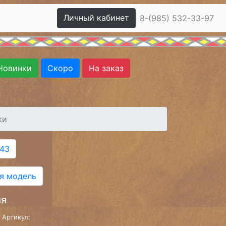
Личный кабинет
8-(985) 532-33-97
Новинки
Скоро
На заказ
ки
:43
я модель
ия
Артикул: