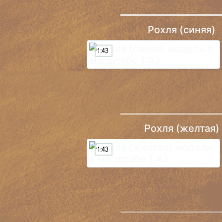
Рохля (синяя)
Рохля (желтая)