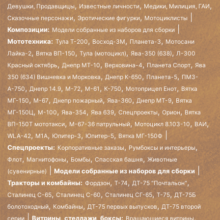
,
,
,
Девушки, Продавщицы
Известные личности
Медики, Милиция, ГАИ
,
,
Сказочные персонажи
Эротические фигурки
Мотоциклисты
Композиции:
Модели собранные из наборов для сборки
,
,
,
Мототехника:
Тула Т-200
Восход-3М
Планета-3
Мотосани
,
,
,
,
Лайка-2
Вятка ВП-150
Тула (мотоцикл)
Ява-350 (638)
Л-300
,
,
,
,
Красный октябрь
Днепр МТ-10
Верховина-4
Планета Спорт
Ява
,
,
,
350 (634) Вишневка и Морковка
Днепр К-650
Планета-5
ПМЗ-
,
,
,
,
,
,
А-750
Днепр 14.9
М-72
М-61
К-750
Мотоприцеп Енот
Вятка
,
,
,
,
,
МГ-150
М-67
Днепр пожарный
Ява-360
Днепр МТ-9
Вятка
,
,
,
,
,
,
МГ-150Ц
М-100
Ява-354
Ява 639
Спецпроекты
Орион
Вятка
,
,
,
,
ВП-150Т мототакси
М-67-36 патрульный
Мотоцикл 8.103-10
ВАИ
,
,
,
,
WLA-42
М1А
Юпитер-3
Юпитер-5
Вятка МГ-150Ф
,
,
Спецпроекты:
Корпоративные заказы
Румбоксы и интерьеры
,
,
,
,
Флот
Магнитофоны
Бомбы
Спасская башня
Животные
Модели собранные из наборов для сборки
(сувенирные)
,
,
,
Тракторы и комбайны:
Фордзон
Т-74
ДТ-75 "Почтальон"
,
,
,
,
Сталинец С-65
Сталинец С-60
Сталинец СГ-65
Т-75
ДТ-75Б
,
,
,
болотоходный
Комбайны
ДТ-75 первых выпусков
ДТ-75 второй
,
Витрины, стеллажи, боксы:
серии
Вращающиеся витрины