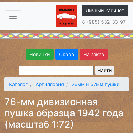
Личный кабинет
8-(985) 532-33-97
Новинки
Скоро
На заказ
Каталог
Артиллерия
76мм и 57мм пушки
76-мм дивизионная
пушка образца 1942 года
(масштаб 1:72)