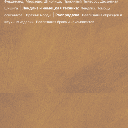
,
,
,
Фердинанд
Мерседес Штирлица
Проклятый Пылесос
Десантная
Лендлиз и немецкая техника:
Шишига
Лендлиз. Помощь
,
Распродажа:
союзников.
Вражьи морды
Реализация образцов и
,
штучных изделий
Реализация брака и некомплектов