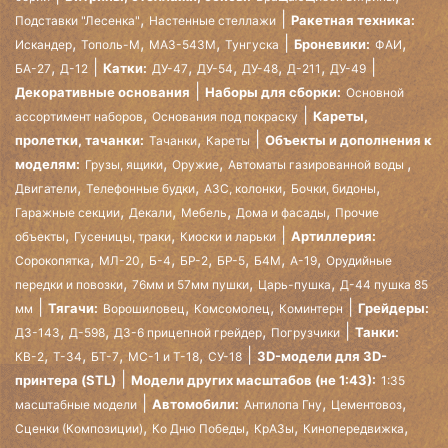
,
Ракетная техника:
Подставки "Лесенка"
Настенные стеллажи
,
,
,
,
Броневики:
Искандер
Тополь-М
МАЗ-543М
Тунгуска
ФАИ
,
,
,
,
,
Катки:
БА-27
Д-12
ДУ-47
ДУ-54
ДУ-48
Д-211
ДУ-49
Декоративные основания
Наборы для сборки:
Основной
,
Кареты,
ассортимент наборов
Основания под покраску
,
пролетки, тачанки:
Объекты и дополнения к
Тачанки
Кареты
,
,
,
моделям:
Грузы, ящики
Оружие
Автоматы газированной воды
,
,
,
,
Двигатели
Телефонные будки
АЗС, колонки
Бочки, бидоны
,
,
,
,
Гаражные секции
Декали
Мебель
Дома и фасады
Прочие
,
,
Артиллерия:
объекты
Гусеницы, траки
Киоски и ларьки
,
,
,
,
,
,
,
Сорокопятка
МЛ-20
Б-4
БР-2
БР-5
Б4М
А-19
Орудийные
,
,
,
передки и повозки
76мм и 57мм пушки
Царь-пушка
Д-44 пушка 85
,
,
Тягачи:
Грейдеры:
мм
Ворошиловец
Комсомолец
Коминтерн
,
,
,
Танки:
ДЗ-143
Д-598
ДЗ-6 прицепной грейдер
Погрузчики
,
,
,
,
3D-модели для 3D-
КВ-2
Т-34
БТ-7
МС-1 и Т-18
СУ-18
принтера (STL)
Модели других масштабов (не 1:43):
1:35
,
,
Автомобили:
масштабные модели
Антилопа Гну
Цементовоз
,
,
,
,
Сценки (Композиции)
Ко Дню Победы
КрАЗы
Кинопередвижка