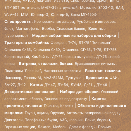
МГ-150Ц
М-100
Ява-354
Ява 639
Спецпроекты
Орион
Вятка
,
,
,
,
ВП-150Т мототакси
М-67-36 патрульный
Мотоцикл 8.103-10
ВАИ
,
,
,
,
WLA-42
М1А
Юпитер-3
Юпитер-5
Вятка МГ-150Ф
,
,
Спецпроекты:
Корпоративные заказы
Румбоксы и интерьеры
,
,
,
,
Флот
Магнитофоны
Бомбы
Спасская башня
Животные
Модели собранные из наборов для сборки
(сувенирные)
,
,
,
Тракторы и комбайны:
Фордзон
Т-74
ДТ-75 "Почтальон"
,
,
,
,
Сталинец С-65
Сталинец С-60
Сталинец СГ-65
Т-75
ДТ-75Б
,
,
,
болотоходный
Комбайны
ДТ-75 первых выпусков
ДТ-75 второй
,
Витрины, стеллажи, боксы:
серии
Вращающиеся витрины
,
Ракетная техника:
Подставки "Лесенка"
Настенные стеллажи
,
,
,
,
Броневики:
Искандер
Тополь-М
МАЗ-543М
Тунгуска
ФАИ
,
,
,
,
,
Катки:
БА-27
Д-12
ДУ-47
ДУ-54
ДУ-48
Д-211
ДУ-49
Декоративные основания
Наборы для сборки:
Основной
,
Кареты,
ассортимент наборов
Основания под покраску
,
пролетки, тачанки:
Объекты и дополнения к
Тачанки
Кареты
,
,
,
моделям:
Грузы, ящики
Оружие
Автоматы газированной воды
,
,
,
,
Двигатели
Телефонные будки
АЗС, колонки
Бочки, бидоны
,
,
,
,
Гаражные секции
Декали
Мебель
Дома и фасады
Прочие