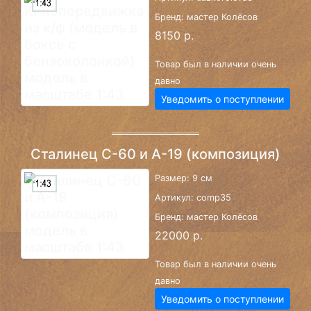
Бренд: мастер Колёсов
8150 р.
Товар был в наличии очень
давно
Уведомить о поступлении
Сталинец С-60 и А-19 (композиция)
Размер: 9 см
Артикул: comp35
Бренд: мастер Колёсов
22000 р.
Товар был в наличии очень
давно
Уведомить о поступлении