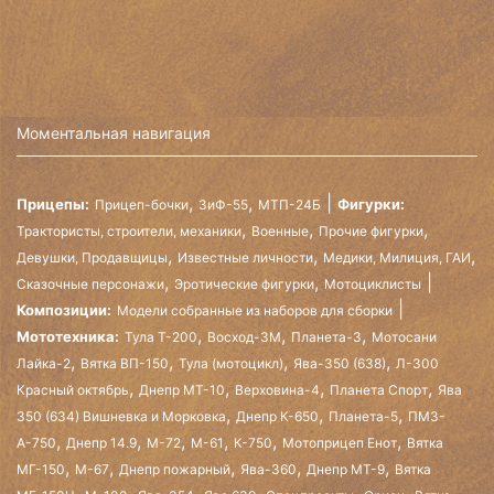
Моментальная навигация
,
,
Прицепы:
Фигурки:
Прицеп-бочки
ЗиФ-55
МТП-24Б
,
,
,
Трактористы, строители, механики
Военные
Прочие фигурки
,
,
,
Девушки, Продавщицы
Известные личности
Медики, Милиция, ГАИ
,
,
Сказочные персонажи
Эротические фигурки
Мотоциклисты
Композиции:
Модели собранные из наборов для сборки
,
,
,
Мототехника:
Тула Т-200
Восход-3М
Планета-3
Мотосани
,
,
,
,
Лайка-2
Вятка ВП-150
Тула (мотоцикл)
Ява-350 (638)
Л-300
,
,
,
,
Красный октябрь
Днепр МТ-10
Верховина-4
Планета Спорт
Ява
,
,
,
350 (634) Вишневка и Морковка
Днепр К-650
Планета-5
ПМЗ-
,
,
,
,
,
,
А-750
Днепр 14.9
М-72
М-61
К-750
Мотоприцеп Енот
Вятка
,
,
,
,
,
МГ-150
М-67
Днепр пожарный
Ява-360
Днепр МТ-9
Вятка
,
,
,
,
,
,