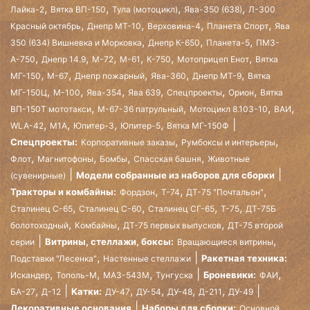
,
,
,
,
Лайка-2
Вятка ВП-150
Тула (мотоцикл)
Ява-350 (638)
Л-300
,
,
,
,
Красный октябрь
Днепр МТ-10
Верховина-4
Планета Спорт
Ява
,
,
,
350 (634) Вишневка и Морковка
Днепр К-650
Планета-5
ПМЗ-
,
,
,
,
,
,
А-750
Днепр 14.9
М-72
М-61
К-750
Мотоприцеп Енот
Вятка
,
,
,
,
,
МГ-150
М-67
Днепр пожарный
Ява-360
Днепр МТ-9
Вятка
,
,
,
,
,
,
МГ-150Ц
М-100
Ява-354
Ява 639
Спецпроекты
Орион
Вятка
,
,
,
,
ВП-150Т мототакси
М-67-36 патрульный
Мотоцикл 8.103-10
ВАИ
,
,
,
,
WLA-42
М1А
Юпитер-3
Юпитер-5
Вятка МГ-150Ф
,
,
Спецпроекты:
Корпоративные заказы
Румбоксы и интерьеры
,
,
,
,
Флот
Магнитофоны
Бомбы
Спасская башня
Животные
Модели собранные из наборов для сборки
(сувенирные)
,
,
,
Тракторы и комбайны:
Фордзон
Т-74
ДТ-75 "Почтальон"
,
,
,
,
Сталинец С-65
Сталинец С-60
Сталинец СГ-65
Т-75
ДТ-75Б
,
,
,
болотоходный
Комбайны
ДТ-75 первых выпусков
ДТ-75 второй
,
Витрины, стеллажи, боксы:
серии
Вращающиеся витрины
,
Ракетная техника:
Подставки "Лесенка"
Настенные стеллажи
,
,
,
,
Броневики:
Искандер
Тополь-М
МАЗ-543М
Тунгуска
ФАИ
,
,
,
,
,
Катки:
БА-27
Д-12
ДУ-47
ДУ-54
ДУ-48
Д-211
ДУ-49
Декоративные основания
Наборы для сборки:
Основной