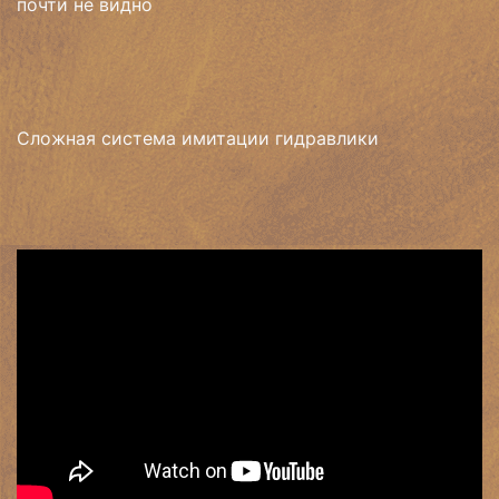
почти не видно
Сложная система имитации гидравлики