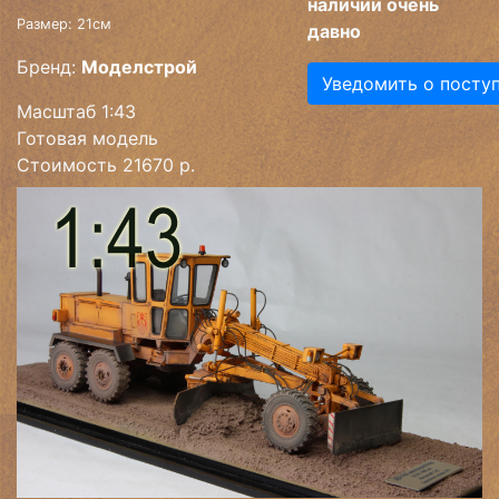
наличии очень
Размер: 21см
давно
Бренд:
Моделстрой
Уведомить о посту
Масштаб 1:43
Готовая модель
Стоимость 21670 р.