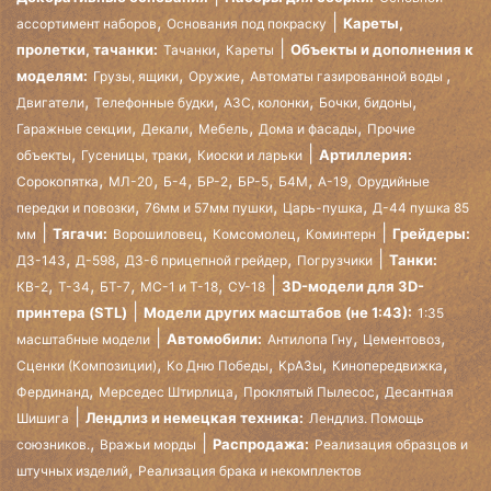
,
Кареты,
ассортимент наборов
Основания под покраску
,
пролетки, тачанки:
Объекты и дополнения к
Тачанки
Кареты
,
,
,
моделям:
Грузы, ящики
Оружие
Автоматы газированной воды
,
,
,
,
Двигатели
Телефонные будки
АЗС, колонки
Бочки, бидоны
,
,
,
,
Гаражные секции
Декали
Мебель
Дома и фасады
Прочие
,
,
Артиллерия:
объекты
Гусеницы, траки
Киоски и ларьки
,
,
,
,
,
,
,
Сорокопятка
МЛ-20
Б-4
БР-2
БР-5
Б4М
А-19
Орудийные
,
,
,
передки и повозки
76мм и 57мм пушки
Царь-пушка
Д-44 пушка 85
,
,
Тягачи:
Грейдеры:
мм
Ворошиловец
Комсомолец
Коминтерн
,
,
,
Танки:
ДЗ-143
Д-598
ДЗ-6 прицепной грейдер
Погрузчики
,
,
,
,
3D-модели для 3D-
КВ-2
Т-34
БТ-7
МС-1 и Т-18
СУ-18
принтера (STL)
Модели других масштабов (не 1:43):
1:35
,
,
Автомобили:
масштабные модели
Антилопа Гну
Цементовоз
,
,
,
,
Сценки (Композиции)
Ко Дню Победы
КрАЗы
Кинопередвижка
,
,
,
Фердинанд
Мерседес Штирлица
Проклятый Пылесос
Десантная
Лендлиз и немецкая техника:
Шишига
Лендлиз. Помощь
,
Распродажа:
союзников.
Вражьи морды
Реализация образцов и
,
штучных изделий
Реализация брака и некомплектов