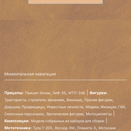
Моментальная навигация
,
,
Прицепы:
Фигурки:
Прицеп-бочки
ЗиФ-55
МТП-24Б
,
,
,
Трактористы, строители, механики
Военные
Прочие фигурки
,
,
,
Девушки, Продавщицы
Известные личности
Медики, Милиция, ГАИ
,
,
Сказочные персонажи
Эротические фигурки
Мотоциклисты
Композиции:
Модели собранные из наборов для сборки
,
,
,
Мототехника:
Тула Т-200
Восход-3М
Планета-3
Мотосани