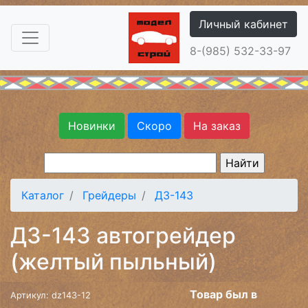
Личный кабинет
8-(985) 532-33-97
Новинки
Скоро
На заказ
Каталог
Грейдеры
ДЗ-143
ДЗ-143 автогрейдер
(желтый пыльный)
Товар был в
Артикул: dz143-12