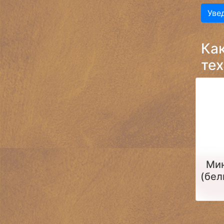
Уве
Ка
тех
Мин
(бел