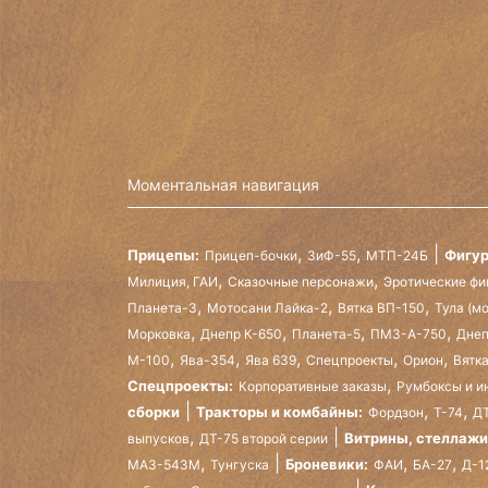
Моментальная навигация
,
,
Прицепы:
Фигур
Прицеп-бочки
ЗиФ-55
МТП-24Б
,
,
Милиция, ГАИ
Сказочные персонажи
Эротические фи
,
,
,
Планета-3
Мотосани Лайка-2
Вятка ВП-150
Тула (м
,
,
,
,
Морковка
Днепр К-650
Планета-5
ПМЗ-А-750
Днеп
,
,
,
,
,
М-100
Ява-354
Ява 639
Спецпроекты
Орион
Вятк
,
Спецпроекты:
Корпоративные заказы
Румбоксы и и
,
,
сборки
Тракторы и комбайны:
Фордзон
Т-74
ДТ
,
Витрины, стеллажи
выпусков
ДТ-75 второй серии
,
,
,
Броневики:
МАЗ-543М
Тунгуска
ФАИ
БА-27
Д-1