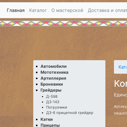
Главная
Каталог
О мастерской
Доставка и опла
Автомобили
Кат
Мототехника
Артиллерия
Ко
Броневики
Грейдеры
Единс
Д-598
ДЗ-143
Артику
Погрузчики
ДЗ-6 прицепной грейдер
mkaut0
Катки
Прицепы