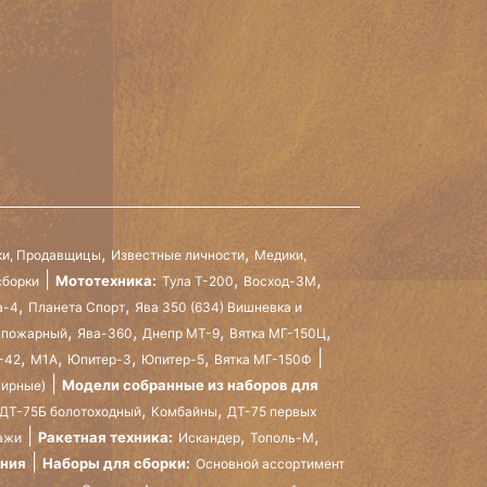
,
,
и, Продавщицы
Известные личности
Медики,
,
,
Мототехника:
сборки
Тула Т-200
Восход-3М
,
,
а-4
Планета Спорт
Ява 350 (634) Вишневка и
,
,
,
,
 пожарный
Ява-360
Днепр МТ-9
Вятка МГ-150Ц
,
,
,
,
-42
М1А
Юпитер-3
Юпитер-5
Вятка МГ-150Ф
Модели собранные из наборов для
нирные)
,
,
ДТ-75Б болотоходный
Комбайны
ДТ-75 первых
,
,
Ракетная техника:
ажи
Искандер
Тополь-М
ания
Наборы для сборки:
Основной ассортимент