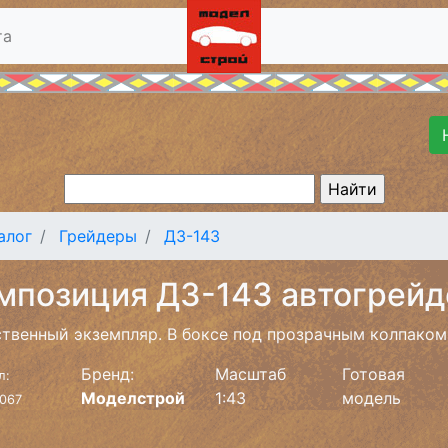
та
алог
Грейдеры
ДЗ-143
мпозиция ДЗ-143 автогрейде
твенный экземпляр. В боксе под прозрачным колпаком
Бренд:
Масштаб
Готовая
л:
Моделстрой
1:43
модель
067