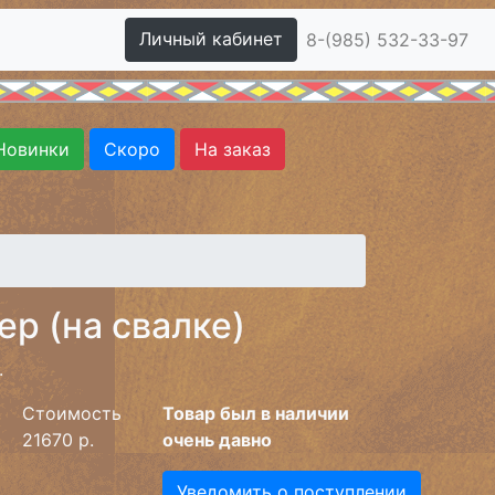
Личный кабинет
8-(985) 532-33-97
Новинки
Скоро
На заказ
р (на свалке)
.
Стоимость
Товар был в наличии
21670 р.
очень давно
Уведомить о поступлении