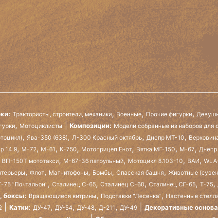
,
,
,
ки:
Трактористы, строители, механики
Военные
Прочие фигурки
Девушк
,
Композиции:
гурки
Мотоциклисты
Модели собранные из наборов для 
,
,
,
,
отоцикл)
Ява-350 (638)
Л-300 Красный октябрь
Днепр МТ-10
Верховин
,
,
,
,
,
,
,
р 14.9
М-72
М-61
К-750
Мотоприцеп Енот
Вятка МГ-150
М-67
Днепр
,
,
,
,
а ВП-150Т мототакси
М-67-36 патрульный
Мотоцикл 8.103-10
ВАИ
WLA
,
,
,
,
,
нтерьеры
Флот
Магнитофоны
Бомбы
Спасская башня
Животные (суве
,
,
,
,
,
-75 "Почтальон"
Сталинец С-65
Сталинец С-60
Сталинец СГ-65
Т-75
,
,
, боксы:
Вращающиеся витрины
Подставки "Лесенка"
Настенные стелл
,
,
,
,
Катки:
Декоративные основ
2
ДУ-47
ДУ-54
ДУ-48
Д-211
ДУ-49