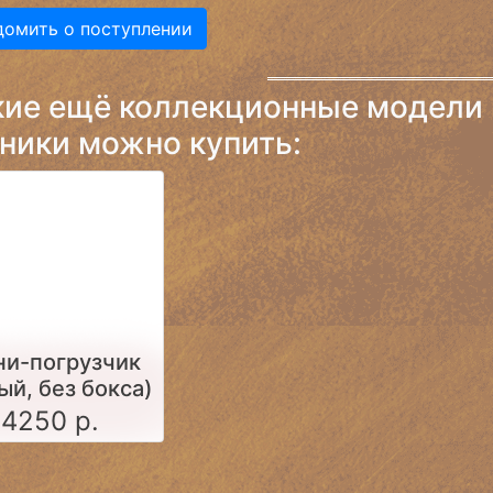
домить о поступлении
кие ещё коллекционные модели 
ники можно купить:
и-погрузчик
ый, без бокса)
4250 р.