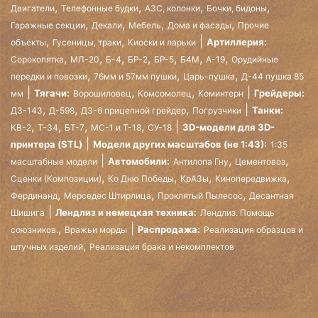
,
,
,
,
Двигатели
Телефонные будки
АЗС, колонки
Бочки, бидоны
,
,
,
,
Гаражные секции
Декали
Мебель
Дома и фасады
Прочие
,
,
Артиллерия:
объекты
Гусеницы, траки
Киоски и ларьки
,
,
,
,
,
,
,
Сорокопятка
МЛ-20
Б-4
БР-2
БР-5
Б4М
А-19
Орудийные
,
,
,
передки и повозки
76мм и 57мм пушки
Царь-пушка
Д-44 пушка 85
,
,
Тягачи:
Грейдеры:
мм
Ворошиловец
Комсомолец
Коминтерн
,
,
,
Танки:
ДЗ-143
Д-598
ДЗ-6 прицепной грейдер
Погрузчики
,
,
,
,
3D-модели для 3D-
КВ-2
Т-34
БТ-7
МС-1 и Т-18
СУ-18
принтера (STL)
Модели других масштабов (не 1:43):
1:35
,
,
Автомобили:
масштабные модели
Антилопа Гну
Цементовоз
,
,
,
,
Сценки (Композиции)
Ко Дню Победы
КрАЗы
Кинопередвижка
,
,
,
Фердинанд
Мерседес Штирлица
Проклятый Пылесос
Десантная
Лендлиз и немецкая техника:
Шишига
Лендлиз. Помощь
,
Распродажа:
союзников.
Вражьи морды
Реализация образцов и
,
штучных изделий
Реализация брака и некомплектов