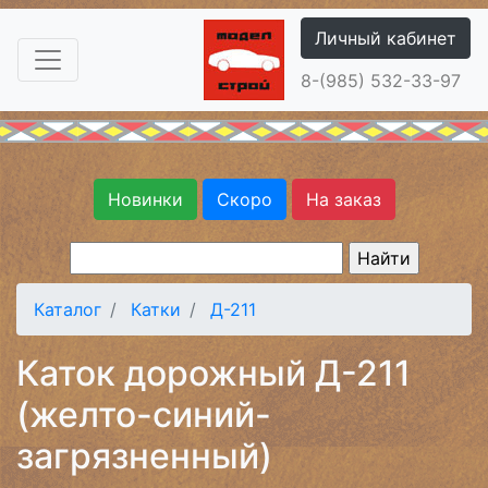
Личный кабинет
8-(985) 532-33-97
Новинки
Скоро
На заказ
Каталог
Катки
Д-211
Каток дорожный Д-211
(желто-синий-
загрязненный)