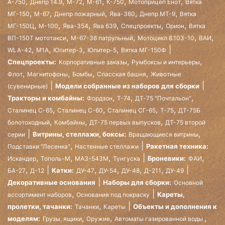
,
,
,
,
,
,
А-750
Днепр 14.9
М-72
М-61
К-750
Мотоприцеп Енот
Вятка
,
,
,
,
,
МГ-150
М-67
Днепр пожарный
Ява-360
Днепр МТ-9
Вятка
,
,
,
,
,
,
МГ-150Ц
М-100
Ява-354
Ява 639
Спецпроекты
Орион
Вятка
,
,
,
,
ВП-150Т мототакси
М-67-36 патрульный
Мотоцикл 8.103-10
ВАИ
,
,
,
,
WLA-42
М1А
Юпитер-3
Юпитер-5
Вятка МГ-150Ф
,
,
Спецпроекты:
Корпоративные заказы
Румбоксы и интерьеры
,
,
,
,
Флот
Магнитофоны
Бомбы
Спасская башня
Животные
Модели собранные из наборов для сборки
(сувенирные)
,
,
,
Тракторы и комбайны:
Фордзон
Т-74
ДТ-75 "Почтальон"
,
,
,
,
Сталинец С-65
Сталинец С-60
Сталинец СГ-65
Т-75
ДТ-75Б
,
,
,
болотоходный
Комбайны
ДТ-75 первых выпусков
ДТ-75 второй
,
Витрины, стеллажи, боксы:
серии
Вращающиеся витрины
,
Ракетная техника:
Подставки "Лесенка"
Настенные стеллажи
,
,
,
,
Броневики:
Искандер
Тополь-М
МАЗ-543М
Тунгуска
ФАИ
,
,
,
,
,
Катки:
БА-27
Д-12
ДУ-47
ДУ-54
ДУ-48
Д-211
ДУ-49
Декоративные основания
Наборы для сборки:
Основной
,
Кареты,
ассортимент наборов
Основания под покраску
,
пролетки, тачанки:
Объекты и дополнения к
Тачанки
Кареты
,
,
,
моделям:
Грузы, ящики
Оружие
Автоматы газированной воды