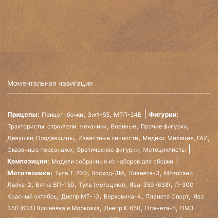
Моментальная навигация
,
,
Прицепы:
Фигурки:
Прицеп-бочки
ЗиФ-55
МТП-24Б
,
,
,
Трактористы, строители, механики
Военные
Прочие фигурки
,
,
,
Девушки, Продавщицы
Известные личности
Медики, Милиция, ГАИ
,
,
Сказочные персонажи
Эротические фигурки
Мотоциклисты
Композиции:
Модели собранные из наборов для сборки
,
,
,
Мототехника:
Тула Т-200
Восход-3М
Планета-3
Мотосани
,
,
,
,
Лайка-2
Вятка ВП-150
Тула (мотоцикл)
Ява-350 (638)
Л-300
,
,
,
,
Красный октябрь
Днепр МТ-10
Верховина-4
Планета Спорт
Ява
,
,
,
350 (634) Вишневка и Морковка
Днепр К-650
Планета-5
ПМЗ-