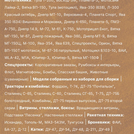
Мототехника:
Тула Т-200
Восход-3М
Планета-3
Мотосани
,
,
,
,
Лайка-2
Вятка ВП-150
Тула (мотоцикл)
Ява-350 (638)
Л-300
,
,
,
,
Красный октябрь
Днепр МТ-10
Верховина-4
Планета Спорт
Ява
,
,
,
350 (634) Вишневка и Морковка
Днепр К-650
Планета-5
ПМЗ-
,
,
,
,
,
,
А-750
Днепр 14.9
М-72
М-61
К-750
Мотоприцеп Енот
Вятка
,
,
,
,
,
МГ-150
М-67
Днепр пожарный
Ява-360
Днепр МТ-9
Вятка
,
,
,
,
,
,
МГ-150Ц
М-100
Ява-354
Ява 639
Спецпроекты
Орион
Вятка
,
,
,
,
ВП-150Т мототакси
М-67-36 патрульный
Мотоцикл 8.103-10
ВАИ
,
,
,
,
WLA-42
М1А
Юпитер-3
Юпитер-5
Вятка МГ-150Ф
,
,
Спецпроекты:
Корпоративные заказы
Румбоксы и интерьеры
,
,
,
,
Флот
Магнитофоны
Бомбы
Спасская башня
Животные
Модели собранные из наборов для сборки
(сувенирные)
,
,
,
Тракторы и комбайны:
Фордзон
Т-74
ДТ-75 "Почтальон"
,
,
,
,
Сталинец С-65
Сталинец С-60
Сталинец СГ-65
Т-75
ДТ-75Б
,
,
,
болотоходный
Комбайны
ДТ-75 первых выпусков
ДТ-75 второй
,
Витрины, стеллажи, боксы:
серии
Вращающиеся витрины
,
Ракетная техника:
Подставки "Лесенка"
Настенные стеллажи
,
,
,
,
Броневики:
Искандер
Тополь-М
МАЗ-543М
Тунгуска
ФАИ
,
,
,
,
,
Катки:
БА-27
Д-12
ДУ-47
ДУ-54
ДУ-48
Д-211
ДУ-49