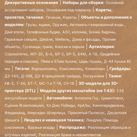
Декоративные основания
Наборы для сборки:
Основной
,
Кареты,
ассортимент наборов
Основания под покраску
,
пролетки, тачанки:
Объекты и дополнения к
Тачанки
Кареты
,
,
,
моделям:
Грузы, ящики
Оружие
Автоматы газированной воды
,
,
,
,
Двигатели
Телефонные будки
АЗС, колонки
Бочки, бидоны
,
,
,
,
Гаражные секции
Декали
Мебель
Дома и фасады
Прочие
,
,
Артиллерия:
объекты
Гусеницы, траки
Киоски и ларьки
,
,
,
,
,
,
,
Сорокопятка
МЛ-20
Б-4
БР-2
БР-5
Б4М
А-19
Орудийные
,
,
,
передки и повозки
76мм и 57мм пушки
Царь-пушка
Д-44 пушка 85
,
,
Тягачи:
Грейдеры:
мм
Ворошиловец
Комсомолец
Коминтерн
,
,
,
Танки:
ДЗ-143
Д-598
ДЗ-6 прицепной грейдер
Погрузчики
,
,
,
,
3D-модели для 3D-
КВ-2
Т-34
БТ-7
МС-1 и Т-18
СУ-18
принтера (STL)
Модели других масштабов (не 1:43):
1:35
,
,
Автомобили:
масштабные модели
Антилопа Гну
Цементовоз
,
,
,
,
Сценки (Композиции)
Ко Дню Победы
КрАЗы
Кинопередвижка
,
,
,
Фердинанд
Мерседес Штирлица
Проклятый Пылесос
Десантная
Лендлиз и немецкая техника:
Шишига
Лендлиз. Помощь
,
Распродажа:
союзников.
Вражьи морды
Реализация образцов и
,
штучных изделий
Реализация брака и некомплектов