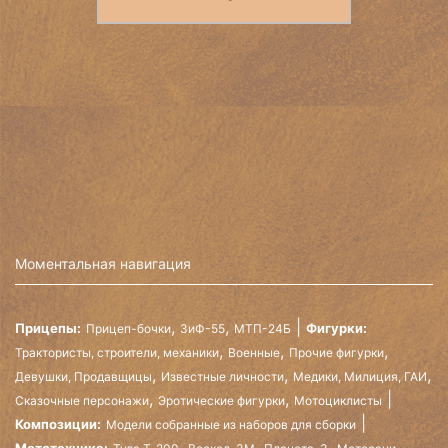
Моментальная навигация
,
,
Прицепы:
Фигурки:
Прицеп-бочки
ЗиФ-55
МТП-24Б
,
,
,
Трактористы, строители, механики
Военные
Прочие фигурки
,
,
,
Девушки, Продавщицы
Известные личности
Медики, Милиция, ГАИ
,
,
Сказочные персонажи
Эротические фигурки
Мотоциклисты
Композиции:
Модели собранные из наборов для сборки
,
,
,