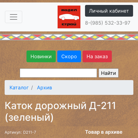
Личный кабинет
8-(985) 532-33-97
Новинки
Скоро
На заказ
Каталог
Архив
Каток дорожный Д-211
(зеленый)
Товар в архиве
Артикул: D211-7