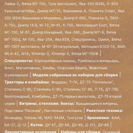
,
,
,
,
Лайка-2
Вятка ВП-150
Тула (мотоцикл)
Ява-350 (638)
Л-300
,
,
,
,
Красный октябрь
Днепр МТ-10
Верховина-4
Планета Спорт
Ява
,
,
,
350 (634) Вишневка и Морковка
Днепр К-650
Планета-5
ПМЗ-
,
,
,
,
,
,
А-750
Днепр 14.9
М-72
М-61
К-750
Мотоприцеп Енот
Вятка
,
,
,
,
,
МГ-150
М-67
Днепр пожарный
Ява-360
Днепр МТ-9
Вятка
,
,
,
,
,
,
МГ-150Ц
М-100
Ява-354
Ява 639
Спецпроекты
Орион
Вятка
,
,
,
,
ВП-150Т мототакси
М-67-36 патрульный
Мотоцикл 8.103-10
ВАИ
,
,
,
,
WLA-42
М1А
Юпитер-3
Юпитер-5
Вятка МГ-150Ф
,
,
Спецпроекты:
Корпоративные заказы
Румбоксы и интерьеры
,
,
,
,
Флот
Магнитофоны
Бомбы
Спасская башня
Животные
Модели собранные из наборов для сборки
(сувенирные)
,
,
,
Тракторы и комбайны:
Фордзон
Т-74
ДТ-75 "Почтальон"
,
,
,
,
Сталинец С-65
Сталинец С-60
Сталинец СГ-65
Т-75
ДТ-75Б
,
,
,
болотоходный
Комбайны
ДТ-75 первых выпусков
ДТ-75 второй
,
Витрины, стеллажи, боксы:
серии
Вращающиеся витрины
,
Ракетная техника:
Подставки "Лесенка"
Настенные стеллажи
,
,
,
,
Броневики:
Искандер
Тополь-М
МАЗ-543М
Тунгуска
ФАИ
,
,
,
,
,
Катки:
БА-27
Д-12
ДУ-47
ДУ-54
ДУ-48
Д-211
ДУ-49
Декоративные основания
Наборы для сборки:
Основной