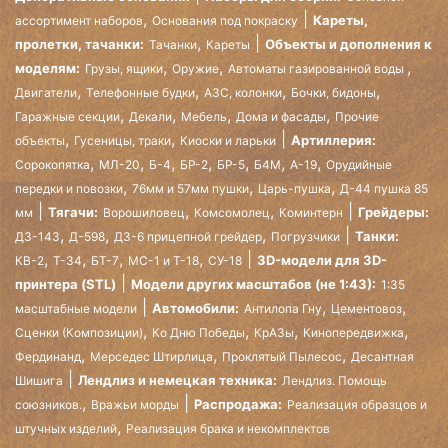
,
Кареты,
ассортимент наборов
Основания под покраску
,
пролетки, тачанки:
Объекты и дополнения к
Тачанки
Кареты
,
,
,
моделям:
Грузы, ящики
Оружие
Автоматы газированной воды
,
,
,
,
Двигатели
Телефонные будки
АЗС, колонки
Бочки, бидоны
,
,
,
,
Гаражные секции
Декали
Мебель
Дома и фасады
Прочие
,
,
Артиллерия:
объекты
Гусеницы, траки
Киоски и ларьки
,
,
,
,
,
,
,
Сорокопятка
МЛ-20
Б-4
БР-2
БР-5
Б4М
А-19
Орудийные
,
,
,
передки и повозки
76мм и 57мм пушки
Царь-пушка
Д-44 пушка 85
,
,
Тягачи:
Грейдеры:
мм
Ворошиловец
Комсомолец
Коминтерн
,
,
,
Танки:
ДЗ-143
Д-598
ДЗ-6 прицепной грейдер
Погрузчики
,
,
,
,
3D-модели для 3D-
КВ-2
Т-34
БТ-7
МС-1 и Т-18
СУ-18
принтера (STL)
Модели других масштабов (не 1:43):
1:35
,
,
Автомобили:
масштабные модели
Антилопа Гну
Цементовоз
,
,
,
,
Сценки (Композиции)
Ко Дню Победы
КрАЗы
Кинопередвижка
,
,
,
Фердинанд
Мерседес Штирлица
Проклятый Пылесос
Десантная
Лендлиз и немецкая техника:
Шишига
Лендлиз. Помощь
,
Распродажа:
союзников.
Вражьи морды
Реализация образцов и
,
штучных изделий
Реализация брака и некомплектов