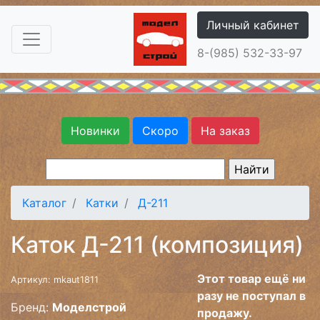
Личный кабинет
8-(985) 532-33-97
Новинки
Скоро
На заказ
Каталог
Катки
Д-211
Каток Д-211 (композиция)
Этот товар ещё ни
Артикул: mkaut1811
разу не поступал в
Бренд:
Моделстрой
продажу.