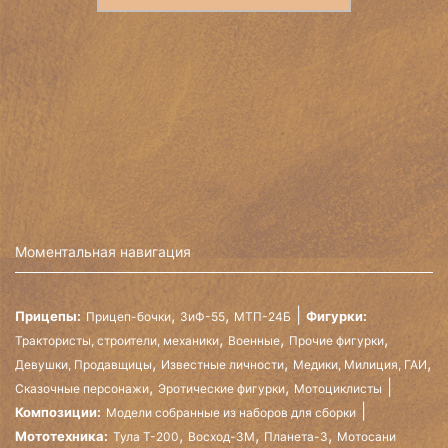
Моментальная навигация
,
,
Прицепы:
Фигурки:
Прицеп-бочки
ЗиФ-55
МТП-24Б
,
,
,
Трактористы, строители, механики
Военные
Прочие фигурки
,
,
,
Девушки, Продавщицы
Известные личности
Медики, Милиция, ГАИ
,
,
Сказочные персонажи
Эротические фигурки
Мотоциклисты
Композиции:
Модели собранные из наборов для сборки
,
,
,
Мототехника:
Тула Т-200
Восход-3М
Планета-3
Мотосани