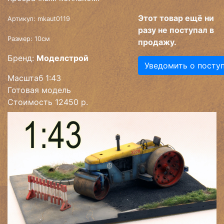
Этот товар ещё ни
Артикул: mkaut0119
разу не поступал в
Размер: 10см
продажу.
Бренд:
Моделстрой
Уведомить о посту
Масштаб 1:43
Готовая модель
Стоимость 12450 р.