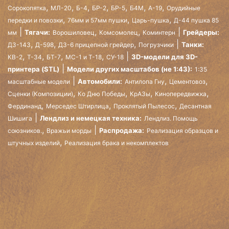
,
,
,
,
,
,
,
Сорокопятка
МЛ-20
Б-4
БР-2
БР-5
Б4М
А-19
Орудийные
,
,
,
передки и повозки
76мм и 57мм пушки
Царь-пушка
Д-44 пушка 85
,
,
Тягачи:
Грейдеры:
мм
Ворошиловец
Комсомолец
Коминтерн
,
,
,
Танки:
ДЗ-143
Д-598
ДЗ-6 прицепной грейдер
Погрузчики
,
,
,
,
3D-модели для 3D-
КВ-2
Т-34
БТ-7
МС-1 и Т-18
СУ-18
принтера (STL)
Модели других масштабов (не 1:43):
1:35
,
,
Автомобили:
масштабные модели
Антилопа Гну
Цементовоз
,
,
,
,
Сценки (Композиции)
Ко Дню Победы
КрАЗы
Кинопередвижка
,
,
,
Фердинанд
Мерседес Штирлица
Проклятый Пылесос
Десантная
Лендлиз и немецкая техника:
Шишига
Лендлиз. Помощь
,
Распродажа:
союзников.
Вражьи морды
Реализация образцов и
,
штучных изделий
Реализация брака и некомплектов