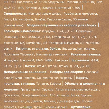
,
,
,
,
ВП-150Т мототакси
М-67-36 патрульный
Мотоцикл 8.103-10
ВАИ
,
,
,
,
WLA-42
М1А
Юпитер-3
Юпитер-5
Вятка МГ-150Ф
,
,
Спецпроекты:
Корпоративные заказы
Румбоксы и интерьеры
,
,
,
,
Флот
Магнитофоны
Бомбы
Спасская башня
Животные
Модели собранные из наборов для сборки
(сувенирные)
,
,
,
Тракторы и комбайны:
Фордзон
Т-74
ДТ-75 "Почтальон"
,
,
,
,
Сталинец С-65
Сталинец С-60
Сталинец СГ-65
Т-75
ДТ-75Б
,
,
,
болотоходный
Комбайны
ДТ-75 первых выпусков
ДТ-75 второй
,
Витрины, стеллажи, боксы:
серии
Вращающиеся витрины
,
Ракетная техника:
Подставки "Лесенка"
Настенные стеллажи
,
,
,
,
Броневики:
Искандер
Тополь-М
МАЗ-543М
Тунгуска
ФАИ
,
,
,
,
,
Катки:
БА-27
Д-12
ДУ-47
ДУ-54
ДУ-48
Д-211
ДУ-49
Декоративные основания
Наборы для сборки:
Основной
,
Кареты,
ассортимент наборов
Основания под покраску
,
пролетки, тачанки:
Объекты и дополнения к
Тачанки
Кареты
,
,
,
моделям:
Грузы, ящики
Оружие
Автоматы газированной воды
,
,
,
,
Двигатели
Телефонные будки
АЗС, колонки
Бочки, бидоны
,
,
,
,
Гаражные секции
Декали
Мебель
Дома и фасады
Прочие
,
,
Артиллерия:
объекты
Гусеницы, траки
Киоски и ларьки