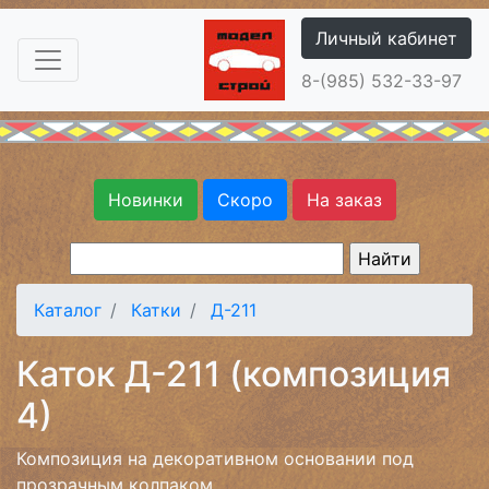
Личный кабинет
8-(985) 532-33-97
Новинки
Скоро
На заказ
Каталог
Катки
Д-211
Каток Д-211 (композиция
4)
Композиция на декоративном основании под
прозрачным колпаком.