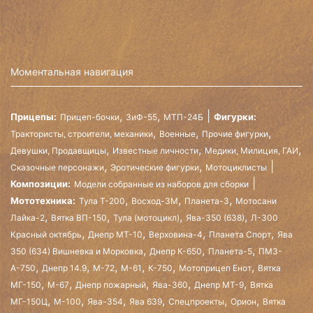
Моментальная навигация
,
,
Прицепы:
Фигурки:
Прицеп-бочки
ЗиФ-55
МТП-24Б
,
,
,
Трактористы, строители, механики
Военные
Прочие фигурки
,
,
,
Девушки, Продавщицы
Известные личности
Медики, Милиция, ГАИ
,
,
Сказочные персонажи
Эротические фигурки
Мотоциклисты
Композиции:
Модели собранные из наборов для сборки
,
,
,
Мототехника:
Тула Т-200
Восход-3М
Планета-3
Мотосани
,
,
,
,
Лайка-2
Вятка ВП-150
Тула (мотоцикл)
Ява-350 (638)
Л-300
,
,
,
,
Красный октябрь
Днепр МТ-10
Верховина-4
Планета Спорт
Ява
,
,
,
350 (634) Вишневка и Морковка
Днепр К-650
Планета-5
ПМЗ-
,
,
,
,
,
,
А-750
Днепр 14.9
М-72
М-61
К-750
Мотоприцеп Енот
Вятка
,
,
,
,
,
МГ-150
М-67
Днепр пожарный
Ява-360
Днепр МТ-9
Вятка
,
,
,
,
,
,
МГ-150Ц
М-100
Ява-354
Ява 639
Спецпроекты
Орион
Вятка