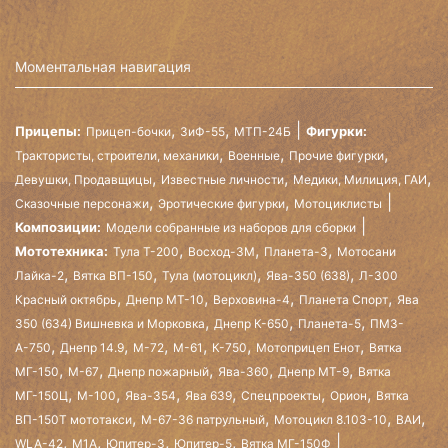
Моментальная навигация
,
,
Прицепы:
Фигурки:
Прицеп-бочки
ЗиФ-55
МТП-24Б
,
,
,
Трактористы, строители, механики
Военные
Прочие фигурки
,
,
,
Девушки, Продавщицы
Известные личности
Медики, Милиция, ГАИ
,
,
Сказочные персонажи
Эротические фигурки
Мотоциклисты
Композиции:
Модели собранные из наборов для сборки
,
,
,
Мототехника:
Тула Т-200
Восход-3М
Планета-3
Мотосани
,
,
,
,
Лайка-2
Вятка ВП-150
Тула (мотоцикл)
Ява-350 (638)
Л-300
,
,
,
,
Красный октябрь
Днепр МТ-10
Верховина-4
Планета Спорт
Ява
,
,
,
350 (634) Вишневка и Морковка
Днепр К-650
Планета-5
ПМЗ-
,
,
,
,
,
,
А-750
Днепр 14.9
М-72
М-61
К-750
Мотоприцеп Енот
Вятка
,
,
,
,
,
МГ-150
М-67
Днепр пожарный
Ява-360
Днепр МТ-9
Вятка
,
,
,
,
,
,
МГ-150Ц
М-100
Ява-354
Ява 639
Спецпроекты
Орион
Вятка
,
,
,
,
ВП-150Т мототакси
М-67-36 патрульный
Мотоцикл 8.103-10
ВАИ
,
,
,
,
WLA-42
М1А
Юпитер-3
Юпитер-5
Вятка МГ-150Ф