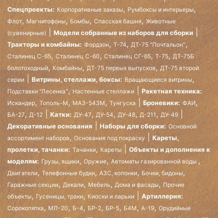
,
,
Спецпроекты:
Корпоративные заказы
Румбоксы и интерьеры
,
,
,
,
Флот
Магнитофоны
Бомбы
Спасская башня
Животные
Модели собранные из наборов для сборки
(сувенирные)
,
,
,
Тракторы и комбайны:
Фордзон
Т-74
ДТ-75 "Почтальон"
,
,
,
,
Сталинец С-65
Сталинец С-60
Сталинец СГ-65
Т-75
ДТ-75Б
,
,
,
болотоходный
Комбайны
ДТ-75 первых выпусков
ДТ-75 второй
,
Витрины, стеллажи, боксы:
серии
Вращающиеся витрины
,
Ракетная техника:
Подставки "Лесенка"
Настенные стеллажи
,
,
,
,
Броневики:
Искандер
Тополь-М
МАЗ-543М
Тунгуска
ФАИ
,
,
,
,
,
Катки:
БА-27
Д-12
ДУ-47
ДУ-54
ДУ-48
Д-211
ДУ-49
Декоративные основания
Наборы для сборки:
Основной
,
Кареты,
ассортимент наборов
Основания под покраску
,
пролетки, тачанки:
Объекты и дополнения к
Тачанки
Кареты
,
,
,
моделям:
Грузы, ящики
Оружие
Автоматы газированной воды
,
,
,
,
Двигатели
Телефонные будки
АЗС, колонки
Бочки, бидоны
,
,
,
,
Гаражные секции
Декали
Мебель
Дома и фасады
Прочие
,
,
Артиллерия:
объекты
Гусеницы, траки
Киоски и ларьки
,
,
,
,
,
,
,
Сорокопятка
МЛ-20
Б-4
БР-2
БР-5
Б4М
А-19
Орудийные