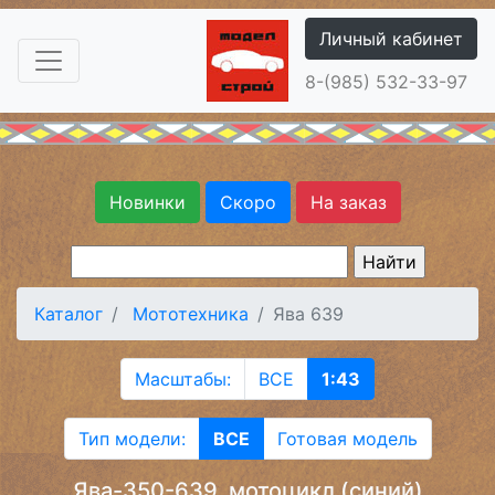
Личный кабинет
8-(985) 532-33-97
Новинки
Скоро
На заказ
Каталог
Мототехника
Ява 639
Масштабы:
ВСЕ
1:43
Тип модели:
ВСЕ
Готовая модель
Ява-350-639, мотоцикл (синий)