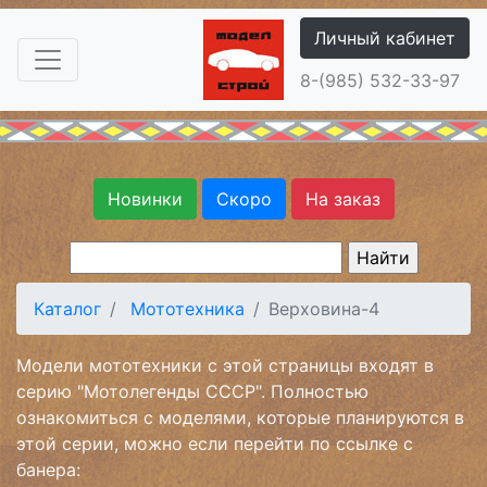
Личный кабинет
8-(985) 532-33-97
Новинки
Скоро
На заказ
Каталог
Мототехника
Верховина-4
Модели мототехники с этой страницы входят в
серию "Мотолегенды СССР". Полностью
ознакомиться с моделями, которые планируются в
этой серии, можно если перейти по ссылке с
банера: