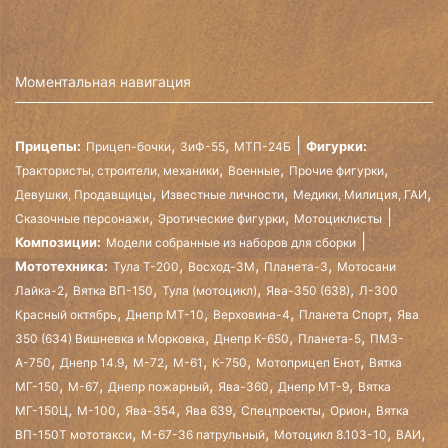
Моментальная навигация
,
,
Прицепы:
Фигурки:
Прицеп-бочки
ЗиФ-55
МТП-24Б
,
,
,
Трактористы, строители, механики
Военные
Прочие фигурки
,
,
,
Девушки, Продавщицы
Известные личности
Медики, Милиция, ГАИ
,
,
Сказочные персонажи
Эротические фигурки
Мотоциклисты
Композиции:
Модели собранные из наборов для сборки
,
,
,
Мототехника:
Тула Т-200
Восход-3М
Планета-3
Мотосани
,
,
,
,
Лайка-2
Вятка ВП-150
Тула (мотоцикл)
Ява-350 (638)
Л-300
,
,
,
,
Красный октябрь
Днепр МТ-10
Верховина-4
Планета Спорт
Ява
,
,
,
350 (634) Вишневка и Морковка
Днепр К-650
Планета-5
ПМЗ-
,
,
,
,
,
,
А-750
Днепр 14.9
М-72
М-61
К-750
Мотоприцеп Енот
Вятка
,
,
,
,
,
МГ-150
М-67
Днепр пожарный
Ява-360
Днепр МТ-9
Вятка
,
,
,
,
,
,
МГ-150Ц
М-100
Ява-354
Ява 639
Спецпроекты
Орион
Вятка
,
,
,
,
ВП-150Т мототакси
М-67-36 патрульный
Мотоцикл 8.103-10
ВАИ