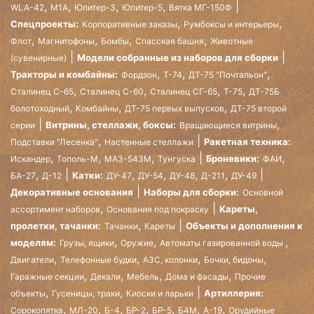
,
,
,
,
WLA-42
М1А
Юпитер-3
Юпитер-5
Вятка МГ-150Ф
,
,
Спецпроекты:
Корпоративные заказы
Румбоксы и интерьеры
,
,
,
,
Флот
Магнитофоны
Бомбы
Спасская башня
Животные
Модели собранные из наборов для сборки
(сувенирные)
,
,
,
Тракторы и комбайны:
Фордзон
Т-74
ДТ-75 "Почтальон"
,
,
,
,
Сталинец С-65
Сталинец С-60
Сталинец СГ-65
Т-75
ДТ-75Б
,
,
,
болотоходный
Комбайны
ДТ-75 первых выпусков
ДТ-75 второй
,
Витрины, стеллажи, боксы:
серии
Вращающиеся витрины
,
Ракетная техника:
Подставки "Лесенка"
Настенные стеллажи
,
,
,
,
Броневики:
Искандер
Тополь-М
МАЗ-543М
Тунгуска
ФАИ
,
,
,
,
,
Катки:
БА-27
Д-12
ДУ-47
ДУ-54
ДУ-48
Д-211
ДУ-49
Декоративные основания
Наборы для сборки:
Основной
,
Кареты,
ассортимент наборов
Основания под покраску
,
пролетки, тачанки:
Объекты и дополнения к
Тачанки
Кареты
,
,
,
моделям:
Грузы, ящики
Оружие
Автоматы газированной воды
,
,
,
,
Двигатели
Телефонные будки
АЗС, колонки
Бочки, бидоны
,
,
,
,
Гаражные секции
Декали
Мебель
Дома и фасады
Прочие
,
,
Артиллерия:
объекты
Гусеницы, траки
Киоски и ларьки
,
,
,
,
,
,
,
Сорокопятка
МЛ-20
Б-4
БР-2
БР-5
Б4М
А-19
Орудийные