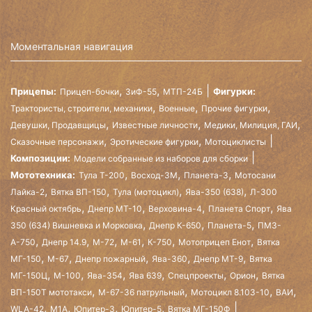
Моментальная навигация
,
,
Прицепы:
Фигурки:
Прицеп-бочки
ЗиФ-55
МТП-24Б
,
,
,
Трактористы, строители, механики
Военные
Прочие фигурки
,
,
,
Девушки, Продавщицы
Известные личности
Медики, Милиция, ГАИ
,
,
Сказочные персонажи
Эротические фигурки
Мотоциклисты
Композиции:
Модели собранные из наборов для сборки
,
,
,
Мототехника:
Тула Т-200
Восход-3М
Планета-3
Мотосани
,
,
,
,
Лайка-2
Вятка ВП-150
Тула (мотоцикл)
Ява-350 (638)
Л-300
,
,
,
,
Красный октябрь
Днепр МТ-10
Верховина-4
Планета Спорт
Ява
,
,
,
350 (634) Вишневка и Морковка
Днепр К-650
Планета-5
ПМЗ-
,
,
,
,
,
,
А-750
Днепр 14.9
М-72
М-61
К-750
Мотоприцеп Енот
Вятка
,
,
,
,
,
МГ-150
М-67
Днепр пожарный
Ява-360
Днепр МТ-9
Вятка
,
,
,
,
,
,
МГ-150Ц
М-100
Ява-354
Ява 639
Спецпроекты
Орион
Вятка
,
,
,
,
ВП-150Т мототакси
М-67-36 патрульный
Мотоцикл 8.103-10
ВАИ
,
,
,
,
WLA-42
М1А
Юпитер-3
Юпитер-5
Вятка МГ-150Ф