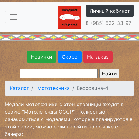
Личный кабинет
8-(985) 532-33-97
Новинки
Скоро
На заказ
Каталог
Мототехника
Верховина-4
Модели мототехники с этой страницы входят в
серию "Мотолегенды СССР". Полностью
ознакомиться с моделями, которые планируются в
этой серии, можно если перейти по ссылке с
банера: