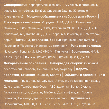
,
,
Спецпроекты:
Корпоративные заказы
Румбоксы и интерьеры
,
,
,
,
Флот
Магнитофоны
Бомбы
Спасская башня
Животные
Модели собранные из наборов для сборки
(сувенирные)
,
,
,
Тракторы и комбайны:
Фордзон
Т-74
ДТ-75 "Почтальон"
,
,
,
,
Сталинец С-65
Сталинец С-60
Сталинец СГ-65
Т-75
ДТ-75Б
,
,
,
болотоходный
Комбайны
ДТ-75 первых выпусков
ДТ-75 второй
,
Витрины, стеллажи, боксы:
серии
Вращающиеся витрины
,
Ракетная техника:
Подставки "Лесенка"
Настенные стеллажи
,
,
,
,
Броневики:
Искандер
Тополь-М
МАЗ-543М
Тунгуска
ФАИ
,
,
,
,
,
Катки:
БА-27
Д-12
ДУ-47
ДУ-54
ДУ-48
Д-211
ДУ-49
Декоративные основания
Наборы для сборки:
Основной
,
Кареты,
ассортимент наборов
Основания под покраску
,
пролетки, тачанки:
Объекты и дополнения к
Тачанки
Кареты
,
,
,
моделям:
Грузы, ящики
Оружие
Автоматы газированной воды
,
,
,
,
Двигатели
Телефонные будки
АЗС, колонки
Бочки, бидоны
,
,
,
,
Гаражные секции
Декали
Мебель
Дома и фасады
Прочие
,
,
Артиллерия:
объекты
Гусеницы, траки
Киоски и ларьки
,
,
,
,
,
,
,
Сорокопятка
МЛ-20
Б-4
БР-2
БР-5
Б4М
А-19
Орудийные