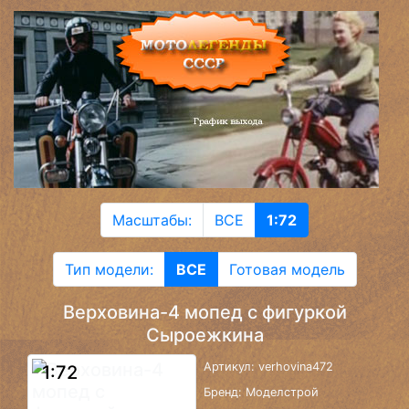
Масштабы:
ВСЕ
1:72
Тип модели:
ВСЕ
Готовая модель
Верховина-4 мопед с фигуркой
Сыроежкина
Артикул: verhovina472
1:72
Бренд: Моделстрой