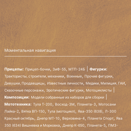
Моментальная навигация
,
,
Прицепы:
Фигурки:
Прицеп-бочки
ЗиФ-55
МТП-24Б
,
,
,
Трактористы, строители, механики
Военные
Прочие фигурки
,
,
,
Девушки, Продавщицы
Известные личности
Медики, Милиция, ГАИ
,
,
Сказочные персонажи
Эротические фигурки
Мотоциклисты
Композиции:
Модели собранные из наборов для сборки
,
,
,
Мототехника:
Тула Т-200
Восход-3М
Планета-3
Мотосани
,
,
,
,
Лайка-2
Вятка ВП-150
Тула (мотоцикл)
Ява-350 (638)
Л-300
,
,
,
,
Красный октябрь
Днепр МТ-10
Верховина-4
Планета Спорт
Ява
,
,
,
350 (634) Вишневка и Морковка
Днепр К-650
Планета-5
ПМЗ-