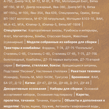
,
,
,
,
,
,
А-750
Днепр 14.9
М-72
М-61
К-750
Мотоприцеп Енот
Вятка
,
,
,
,
,
МГ-150
М-67
Днепр пожарный
Ява-360
Днепр МТ-9
Вятка
,
,
,
,
,
,
МГ-150Ц
М-100
Ява-354
Ява 639
Спецпроекты
Орион
Вятка
,
,
,
,
ВП-150Т мототакси
М-67-36 патрульный
Мотоцикл 8.103-10
ВАИ
,
,
,
,
WLA-42
М1А
Юпитер-3
Юпитер-5
Вятка МГ-150Ф
,
,
Спецпроекты:
Корпоративные заказы
Румбоксы и интерьеры
,
,
,
,
Флот
Магнитофоны
Бомбы
Спасская башня
Животные
Модели собранные из наборов для сборки
(сувенирные)
,
,
,
Тракторы и комбайны:
Фордзон
Т-74
ДТ-75 "Почтальон"
,
,
,
,
Сталинец С-65
Сталинец С-60
Сталинец СГ-65
Т-75
ДТ-75Б
,
,
,
болотоходный
Комбайны
ДТ-75 первых выпусков
ДТ-75 второй
,
Витрины, стеллажи, боксы:
серии
Вращающиеся витрины
,
Ракетная техника:
Подставки "Лесенка"
Настенные стеллажи
,
,
,
,
Броневики:
Искандер
Тополь-М
МАЗ-543М
Тунгуска
ФАИ
,
,
,
,
,
Катки:
БА-27
Д-12
ДУ-47
ДУ-54
ДУ-48
Д-211
ДУ-49
Декоративные основания
Наборы для сборки:
Основной
,
Кареты,
ассортимент наборов
Основания под покраску
,
пролетки, тачанки:
Объекты и дополнения к
Тачанки
Кареты
,
,
,
моделям:
Грузы, ящики
Оружие
Автоматы газированной воды