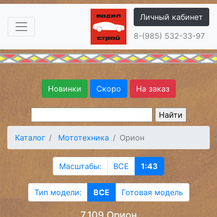
Личный кабинет
8-(985) 532-33-97
Новинки
Скоро
На заказ
Каталог
Мототехника
Орион
Масштабы:
ВСЕ
1:43
Тип модели:
ВСЕ
Готовая модель
7.109 Орион