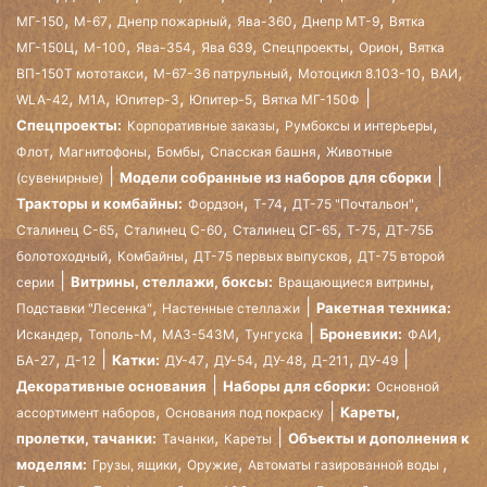
,
,
,
,
,
МГ-150
М-67
Днепр пожарный
Ява-360
Днепр МТ-9
Вятка
,
,
,
,
,
,
МГ-150Ц
М-100
Ява-354
Ява 639
Спецпроекты
Орион
Вятка
,
,
,
,
ВП-150Т мототакси
М-67-36 патрульный
Мотоцикл 8.103-10
ВАИ
,
,
,
,
WLA-42
М1А
Юпитер-3
Юпитер-5
Вятка МГ-150Ф
,
,
Спецпроекты:
Корпоративные заказы
Румбоксы и интерьеры
,
,
,
,
Флот
Магнитофоны
Бомбы
Спасская башня
Животные
Модели собранные из наборов для сборки
(сувенирные)
,
,
,
Тракторы и комбайны:
Фордзон
Т-74
ДТ-75 "Почтальон"
,
,
,
,
Сталинец С-65
Сталинец С-60
Сталинец СГ-65
Т-75
ДТ-75Б
,
,
,
болотоходный
Комбайны
ДТ-75 первых выпусков
ДТ-75 второй
,
Витрины, стеллажи, боксы:
серии
Вращающиеся витрины
,
Ракетная техника:
Подставки "Лесенка"
Настенные стеллажи
,
,
,
,
Броневики:
Искандер
Тополь-М
МАЗ-543М
Тунгуска
ФАИ
,
,
,
,
,
Катки:
БА-27
Д-12
ДУ-47
ДУ-54
ДУ-48
Д-211
ДУ-49
Декоративные основания
Наборы для сборки:
Основной
,
Кареты,
ассортимент наборов
Основания под покраску
,
пролетки, тачанки:
Объекты и дополнения к
Тачанки
Кареты
,
,
,
моделям:
Грузы, ящики
Оружие
Автоматы газированной воды