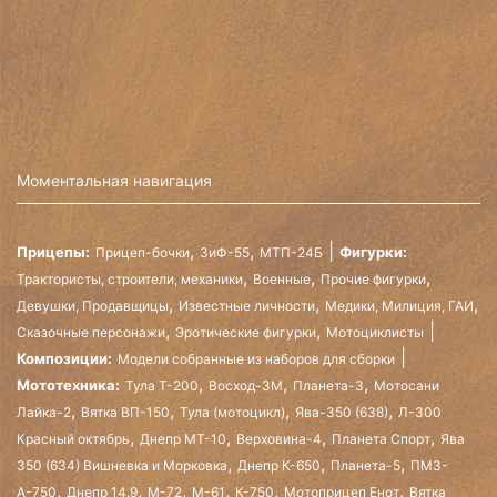
Моментальная навигация
,
,
Прицепы:
Фигурки:
Прицеп-бочки
ЗиФ-55
МТП-24Б
,
,
,
Трактористы, строители, механики
Военные
Прочие фигурки
,
,
,
Девушки, Продавщицы
Известные личности
Медики, Милиция, ГАИ
,
,
Сказочные персонажи
Эротические фигурки
Мотоциклисты
Композиции:
Модели собранные из наборов для сборки
,
,
,
Мототехника:
Тула Т-200
Восход-3М
Планета-3
Мотосани
,
,
,
,
Лайка-2
Вятка ВП-150
Тула (мотоцикл)
Ява-350 (638)
Л-300
,
,
,
,
Красный октябрь
Днепр МТ-10
Верховина-4
Планета Спорт
Ява
,
,
,
350 (634) Вишневка и Морковка
Днепр К-650
Планета-5
ПМЗ-
,
,
,
,
,
,
А-750
Днепр 14.9
М-72
М-61
К-750
Мотоприцеп Енот
Вятка