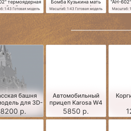
02" термоядерная
Бомба Кузькина мать
"АН-602
бомба
(композиция)
б: 1:43 Готовая модель
Масштаб: 1:43 Готовая модель
Масштаб: 1
сская башня
Автомобильный
Корги
модель для 3D-
прицеп Karosa W4
тера в формате
dingo
8200 р.
5850 р.
1
STL)