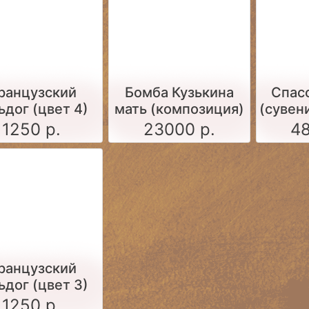
ранцузский
Бомба Кузькина
Спас
ьдог (цвет 4)
мать (композиция)
(сувен
1250 р.
23000 р.
48
ранцузский
ьдог (цвет 3)
1250 р.