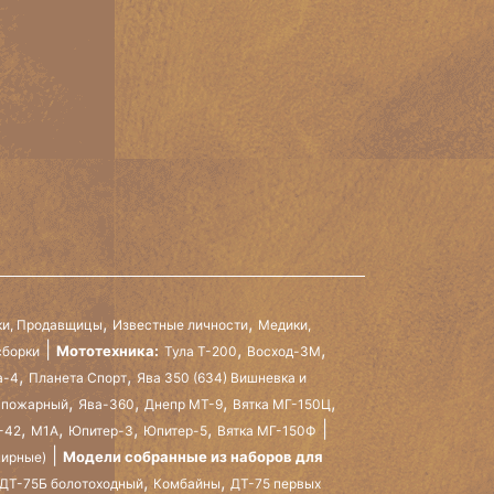
,
,
и, Продавщицы
Известные личности
Медики,
,
,
Мототехника:
сборки
Тула Т-200
Восход-3М
,
,
а-4
Планета Спорт
Ява 350 (634) Вишневка и
,
,
,
,
 пожарный
Ява-360
Днепр МТ-9
Вятка МГ-150Ц
,
,
,
,
-42
М1А
Юпитер-3
Юпитер-5
Вятка МГ-150Ф
Модели собранные из наборов для
нирные)
,
,
ДТ-75Б болотоходный
Комбайны
ДТ-75 первых