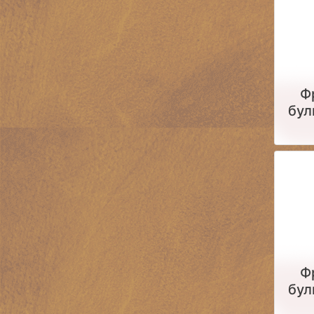
Ф
бул
Ф
бул