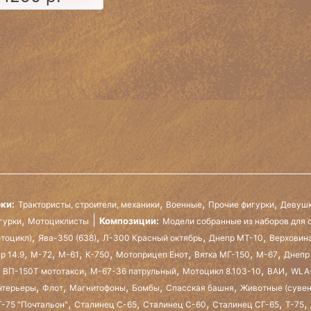
,
,
,
ки:
Трактористы, строители, механики
Военные
Прочие фигурки
Девушк
,
Композиции:
гурки
Мотоциклисты
Модели собранные из наборов для 
,
,
,
,
отоцикл)
Ява-350 (638)
Л-300 Красный октябрь
Днепр МТ-10
Верховин
,
,
,
,
,
,
,
р 14.9
М-72
М-61
К-750
Мотоприцеп Енот
Вятка МГ-150
М-67
Днепр
,
,
,
,
а ВП-150Т мототакси
М-67-36 патрульный
Мотоцикл 8.103-10
ВАИ
WLA
,
,
,
,
,
нтерьеры
Флот
Магнитофоны
Бомбы
Спасская башня
Животные (суве
,
,
,
,
,
-75 "Почтальон"
Сталинец С-65
Сталинец С-60
Сталинец СГ-65
Т-75