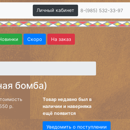
Личный кабинет
8-(985) 532-33-97
Новинки
Скоро
На заказ
ная бомба)
тоимость
Товар недавно был в
550 р.
наличии и наверняка
ещё появится
Уведомить о поступлении