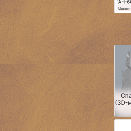
"АН-6
Масшта
Спа
(3D-
прин