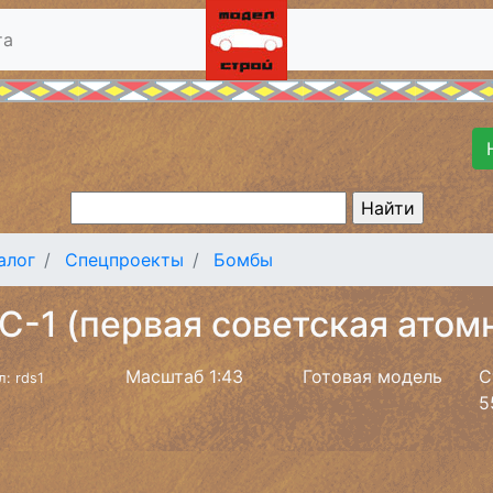
та
алог
Спецпроекты
Бомбы
С-1 (первая советская атом
Масштаб 1:43
Готовая модель
С
л: rds1
5