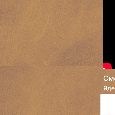
См
Яде