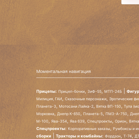
Моментальная навигация
,
,
Прицепы:
Фигур
Прицеп-бочки
ЗиФ-55
МТП-24Б
,
,
Милиция, ГАИ
Сказочные персонажи
Эротические фи
,
,
,
Планета-3
Мотосани Лайка-2
Вятка ВП-150
Тула (м
,
,
,
,
Морковка
Днепр К-650
Планета-5
ПМЗ-А-750
Днеп
,
,
,
,
,
М-100
Ява-354
Ява 639
Спецпроекты
Орион
Вятк
,
Спецпроекты:
Корпоративные заказы
Румбоксы и и
,
,
сборки
Тракторы и комбайны:
Фордзон
Т-74
ДТ