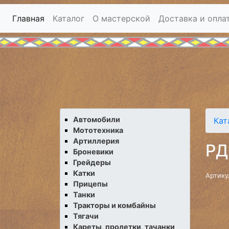
Главная
Каталог
О мастерской
Доставка и опла
Автомобили
Кат
Мототехника
Артиллерия
РД
Броневики
Грейдеры
Катки
Артику
Прицепы
Танки
Тракторы и комбайны
Тягачи
Кареты, пролетки, тачанки