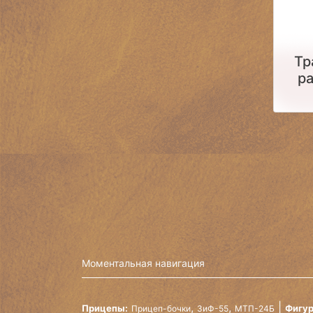
Тр
р
Моментальная навигация
,
,
Прицепы:
Фигур
Прицеп-бочки
ЗиФ-55
МТП-24Б