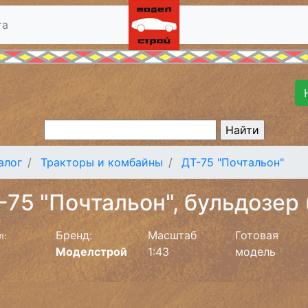
та
алог
Тракторы и комбайны
ДТ-75 "Почтальон"
-75 "Почтальон", бульдозер
Бренд:
Масштаб
Готовая
л:
Моделстрой
1:43
модель