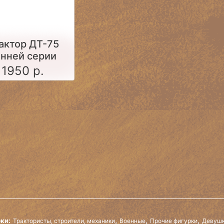
актор ДТ-75
анней серии
(синий)
1950 р.
,
,
,
ки:
Трактористы, строители, механики
Военные
Прочие фигурки
Девушк