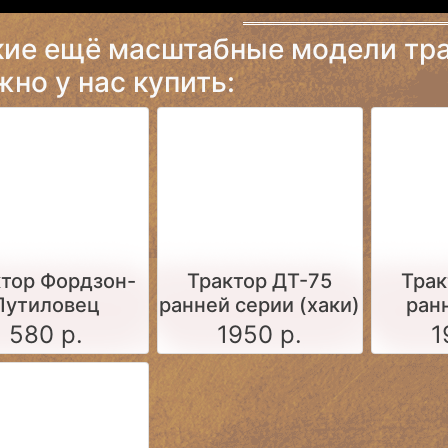
кие ещё масштабные модели тра
но у нас купить:
ктор Фордзон-
Трактор ДТ-75
Трак
Путиловец
ранней серии (хаки)
ран
(ор
580 р.
1950 р.
1