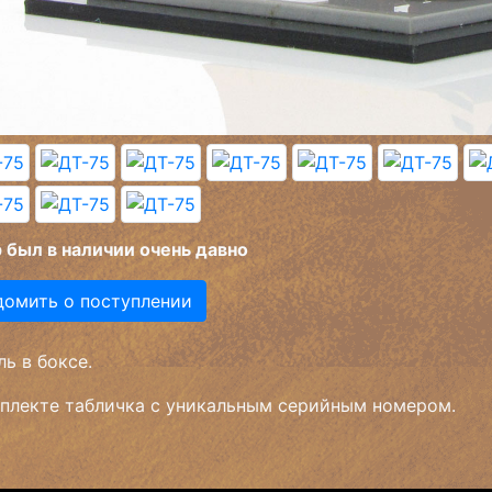
 был в наличии очень давно
домить о поступлении
ь в боксе.
плекте табличка с уникальным серийным номером.