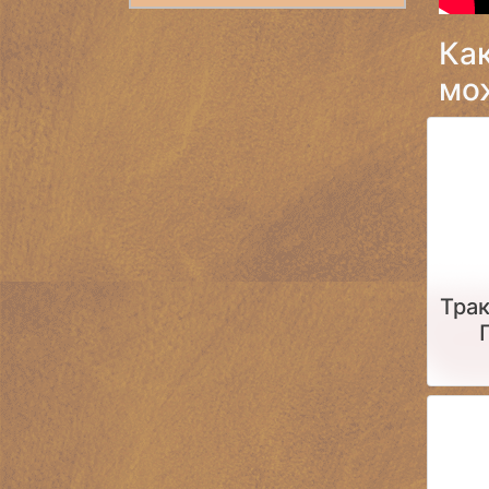
Ка
мож
Тра