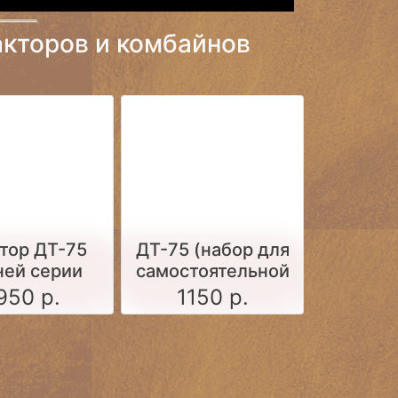
кторов и комбайнов
тор ДТ-75
ДТ-75 (набор для
ней серии
самостоятельной
анжевый)
сборки масштаб
950 р.
1150 р.
1:72)