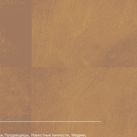
,
,
и, Продавщицы
Известные личности
Медики,