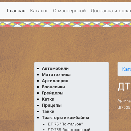
Главная
Каталог
О мастерской
Доставка и опла
Автомобили
Кат
Мототехника
Артиллерия
ДТ
Броневики
Грейдеры
Катки
Артику
Прицепы
dt7505
Танки
Тракторы и комбайны
ДТ-75 "Почтальон"
ДТ-75Б болотоходный