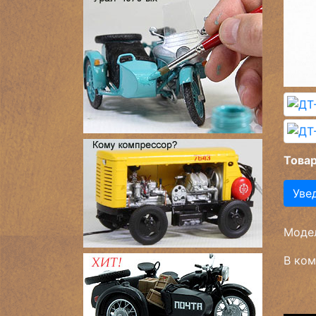
Товар
Уве
Модел
В ком