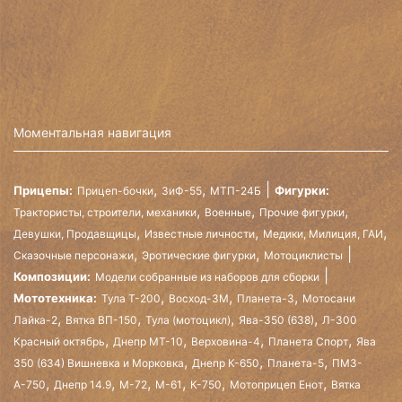
Моментальная навигация
,
,
Прицепы:
Фигурки:
Прицеп-бочки
ЗиФ-55
МТП-24Б
,
,
,
Трактористы, строители, механики
Военные
Прочие фигурки
,
,
,
Девушки, Продавщицы
Известные личности
Медики, Милиция, ГАИ
,
,
Сказочные персонажи
Эротические фигурки
Мотоциклисты
Композиции:
Модели собранные из наборов для сборки
,
,
,
Мототехника:
Тула Т-200
Восход-3М
Планета-3
Мотосани
,
,
,
,
Лайка-2
Вятка ВП-150
Тула (мотоцикл)
Ява-350 (638)
Л-300
,
,
,
,
Красный октябрь
Днепр МТ-10
Верховина-4
Планета Спорт
Ява
,
,
,
350 (634) Вишневка и Морковка
Днепр К-650
Планета-5
ПМЗ-
,
,
,
,
,
,
А-750
Днепр 14.9
М-72
М-61
К-750
Мотоприцеп Енот
Вятка