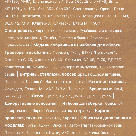
,
,
,
,
,
МГ-150
М-67
Днепр пожарный
Ява-360
Днепр МТ-9
Вятка
,
,
,
,
,
,
МГ-150Ц
М-100
Ява-354
Ява 639
Спецпроекты
Орион
Вятка
,
,
,
,
ВП-150Т мототакси
М-67-36 патрульный
Мотоцикл 8.103-10
ВАИ
,
,
,
,
WLA-42
М1А
Юпитер-3
Юпитер-5
Вятка МГ-150Ф
,
,
Спецпроекты:
Корпоративные заказы
Румбоксы и интерьеры
,
,
,
,
Флот
Магнитофоны
Бомбы
Спасская башня
Животные
Модели собранные из наборов для сборки
(сувенирные)
,
,
,
Тракторы и комбайны:
Фордзон
Т-74
ДТ-75 "Почтальон"
,
,
,
,
Сталинец С-65
Сталинец С-60
Сталинец СГ-65
Т-75
ДТ-75Б
,
,
,
болотоходный
Комбайны
ДТ-75 первых выпусков
ДТ-75 второй
,
Витрины, стеллажи, боксы:
серии
Вращающиеся витрины
,
Ракетная техника:
Подставки "Лесенка"
Настенные стеллажи
,
,
,
,
Броневики:
Искандер
Тополь-М
МАЗ-543М
Тунгуска
ФАИ
,
,
,
,
,
Катки:
БА-27
Д-12
ДУ-47
ДУ-54
ДУ-48
Д-211
ДУ-49
Декоративные основания
Наборы для сборки:
Основной
,
Кареты,
ассортимент наборов
Основания под покраску
,
пролетки, тачанки:
Объекты и дополнения к
Тачанки
Кареты
,
,
,
моделям:
Грузы, ящики
Оружие
Автоматы газированной воды
,
,
,
,
Двигатели
Телефонные будки
АЗС, колонки
Бочки, бидоны